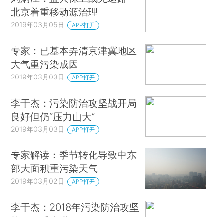
由12个增加到35个，在前一年完成将近400万户的
北京着重移动源治理
基础上，2018年又完成了480余万户。另外，煤炭
2019年03月05日
APP打开
等大宗物资运输，公路改铁路也推进得不错，铁路
专家：已基本弄清京津冀地区
运输量同比增加了9.1%。
大气重污染成因
2018年，全国338个地级以上城市优良天数比
2019年03月03日
APP打开
例提高了1.3个百分点，达到了79.3%，PM2.5浓度
李干杰：污染防治攻坚战开局
同比下降了9.3%。三个重点区域改善得更多一些，
良好但仍“压力山大”
京津冀及周边地区是11.8%，长三角是10.2%，汾渭
2019年03月03日
APP打开
平原是10.8%，北京是12.1%。
专家解读：季节转化导致中东
但李干杰也提到，当前蓝天保卫战的形势还非
部大面积重污染天气
常严峻，要有清醒认识。总结起来有“五个性”非常
2019年03月02日
APP打开
明显和突出。第一，是思想认识的摇摆性。抓一阵
松一阵；第二，是治理任务的艰巨性。攻坚越来越
李干杰：2018年污染防治攻坚
难，骨头越啃越硬，好做的事做得差不多了，后面