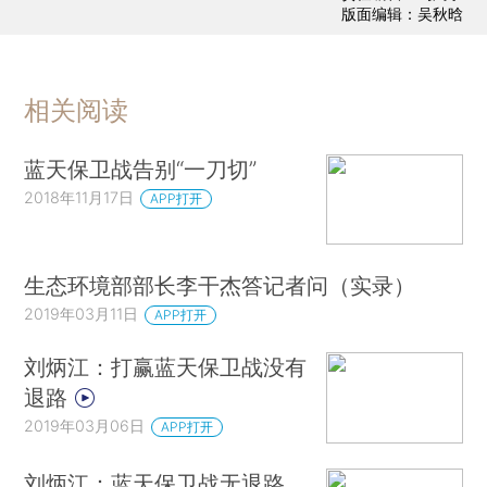
之间的影响平均约为20%-30%，重污染气象天气
版面编辑：吴秋晗
发生的时候，会提高15%-20%，即可能达到35%到
50%，个别城市可能会达到60%-70%，相互之间的
影响还是比较明显的。此前在3月5日全国政协举办
相关阅读
的首场记者会上，生态环境部大气环境管理司司长
刘炳江也曾提到，北京生态环境局2018年曾发布北
蓝天保卫战告别“一刀切”
京PM2.5的源解析结果，北京市全年PM2.5主要来
2018年11月17日
APP打开
源中，三分之二来自本地排放，三分之一来自外界
传输。但在重污染天气期间，55%-70%来自外地。
生态环境部部长李干杰答记者问（实录）
（参见财新网《
刘炳江：蓝天保卫战无退路 北京着
2019年03月11日
APP打开
重移动源治理
》）
刘炳江：打赢蓝天保卫战没有
李干杰介绍，蓝天保卫战开展以来，总体上进
退路
展和成效还是不错的。火电行业超低排放改造已经
2019年03月06日
APP打开
达到8.1亿千瓦，比例占到80%，“煤改气”“煤改
电”，也就是北方地区清洁取暖顺利推进，试点城市
刘炳江：蓝天保卫战无退路