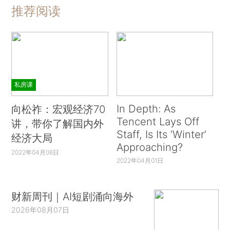
象和公信力，也损害了合法合规企业的基本权
推荐阅读
益。“一刀切”在全国而言并不是普遍的，也不是主
流，但确实在一些地方、一些时候发生过，并且产
生了不好的影响，“一粒老鼠屎打坏一锅汤”。
另一种声音则认为“中国经济下行压力加大，环
私房课
保监管力度会有所放宽”，李干杰回应称，生态环境
部坚决反对、坚决制止，因为这完全不符合中央的
In Depth: As
向松祚：宏观经济70
Tencent Lays Off
要求和实际情况，不能因为经济发展遇到一时的困
讲，带你了解国内外
Staff, Is Its ‘Winter’
经济大局
难，就动起牺牲环境换取经济增长的念头，更不能
Approaching?
突破生态保护红线。要保持污染防治攻坚战的力度
2022年04月06日
2022年04月01日
和势头，加快补齐生态环境的短板，经得起历史的
检验。
财新周刊｜AI短剧涌向海外
对于近期时有曝光的环保数据造假问题，李干
2026年08月07日
杰则表示，生态环境部对监测数据造假深恶痛绝。