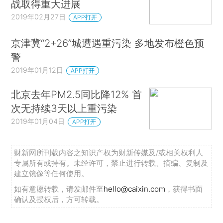
战取得重大进展
要做的就是更加难的事；第三，是工作推进的不平
2019年02月27日
APP打开
衡性。区域与区域之间，城市与城市之间、行业与
行业之间，有的快一些，有的慢一些，有的好一
京津冀“2+26”城遭遇重污染 多地发布橙色预
警
些，有的差一些；第四，是工作基础的不适应性。
2019年01月12日
与打大仗、硬仗、苦仗相比，包括硬件、软件、人
APP打开
力、装备、思想、能力、作风等各个方面都还有相
北京去年PM2.5同比降12% 首
当的差距。第五，是自然因素气象条件影响的不确
次无持续3天以上重污染
定性。
2019年01月04日
APP打开
对于近年来国家环保工作的展开，社会上一直
财新网所刊载内容之知识产权为财新传媒及/或相关权利人
存在多种声音。对此，李干杰也对其中的一些说法
专属所有或持有。未经许可，禁止进行转载、摘编、复制及
做出回应。在谈到“一刀切”问题时，李干杰称，生
建立镜像等任何使用。
态环境部对于环保执法“一刀切”的态度一直是非常
如有意愿转载，请发邮件至
hello@caixin.com
，获得书面
鲜明的，坚决反对、坚决制止、严格禁止。“一刀
确认及授权后，方可转载。
切”是形式主义和官僚主义典型的表现，既影响了形