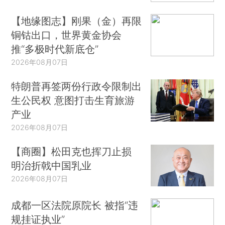
环境监测数据的质量是环保工作的生命线，不能出
【地缘图志】刚果（金）再限
毛病、出问题。通过这几年的努力，监测数据已经
铜钴出口，世界黄金协会
有了根本性的转变。李干杰说：“今天我可以负责任
推“多极时代新底仓”
告诉大家，我们的监测数据是真实、准确、全面
2026年08月07日
的”。对扭转监测数据造假，生态环境部采取了“让
其不敢”、“让其不能”、“让其不愿”的三方面做法。
特朗普再签两份行政令限制出
（参见财新网《
干扰环境质量监测事件不断 湖南近
生公民权 意图打击生育旅游
产业
日再添两起
》、《
环境部通报五起监测数据造假案
2026年08月07日
三人被判刑
》）
【商圈】松田克也挥刀止损
李干杰强调，发现检测数据造假问题就会立马
明治折戟中国乳业
查处、严肃查处，并且不是一般的追责问责。现已
2026年08月07日
向社会发布的两个典型案例，一个西安的监测数据
造假案，一个是山西临汾监测数据造假案，不仅仅
成都一区法院原院长 被指“违
有行政处罚，关键还有刑事处罚。“临汾一个案子，
规挂证执业”