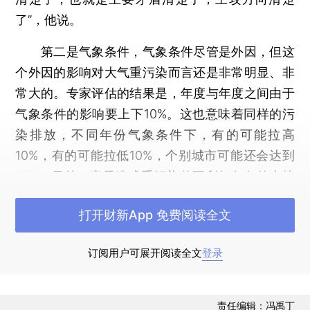
了”，他说。
第二是气象条件，气象条件尽管是外因，但这
个外因的影响对大气重污染而言还是非常明显、非
常大的。专家评估的结果是，年度与年度之间由于
气象条件的影响要上下10%。这也意味着同样的污
染排放，不同年份气象条件下，有的可能拉高
10%，有的可能拉低10%，个别城市可能还会达到
15%。另外，容易造成重污染的不利气象条件也搞
清楚了，风速低于两米、湿度大于60%，近地面逆
打开财新App 免费阅读全文
温、混合层高度低于500米，这样的天气极容易形
成重污染天气。
订阅用户可展开阅读全文
登录
第三是区域传输。在一个传输通道内，比如说
京津冀及周边地区，“2+26”城市这个范围内，相互
责任编辑：冯禹丁