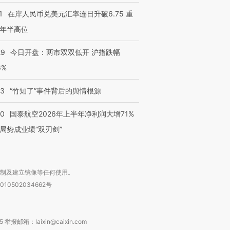
1
在岸人民币兑美元汇率连日升破6.75 重
年半高位
29
今日开盘：两市双双低开 沪指跌幅
6%
13
“竹知了”事件背后的舆情根源
10
国泰航空2026年上半年净利润大增71%
局势成业绩“双刃剑”
复制及建立镜像等任何使用。
010502034662号
箱：laixin@caixin.com