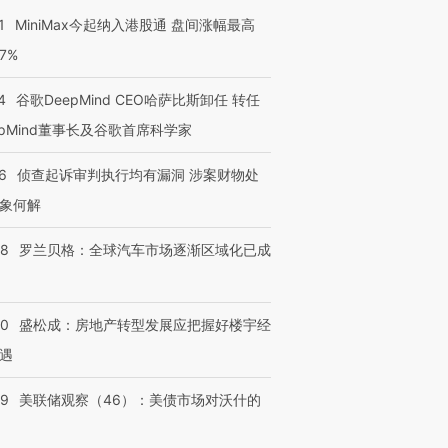
1
MiniMax今起纳入港股通 盘间涨幅最高
77%
4
谷歌DeepMind CEO哈萨比斯卸任 转任
epMind董事长及谷歌首席科学家
6
侦查起诉审判执行均有漏洞 涉案财物处
跨国走私7万
视线｜HY
象何解
检体内含3种
泽连斯基密集出访美英 索
秘鲁纳斯卡观光飞机坠毁
术：是什
要防空导弹“救急”
13人遇难
心“花钱找
58
罗兰贝格：全球汽车市场逐渐区域化已成
50
盛松成：房地产转型发展应把握好楼宇经
进第四届链博
遇
【商旅对话】华住集团
技“链”接产
【特别呈现】寻找100种
CFO：不靠规模取胜，华
【特别呈
有意思的生活方式·第三对
住三大增长引擎是什么？
有意思的
39
美联储观察（46）：美债市场对沃什的