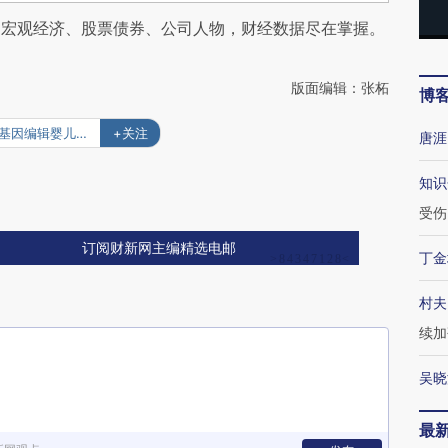
阅宏观经济、股票债券、公司人物，财经数据尽在掌握。
版面编辑：张柘
博
#基因编辑婴儿争议
+关注
唐涯
知识
受伤
订阅财新网主编精选电邮
丁金
村夫
续加
吴晓
最