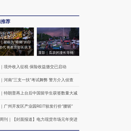
辑推荐
｜被称为“蟑螂”的印
世代 将教育部长拱下
显影｜瓜农的漫长等待
｜
境外收入征税 保险收益缴交已启动
｜
河南“三支一扶”考试舞弊 警方介入侦查
｜
特朗普再上台后中国留学生获签数量大减
｜
广州开发区产业园REIT较发行价“腰斩”
周刊
｜
【封面报道】电力现货市场元年突进