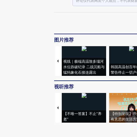
评论仅代表网友个人观点，不代表财
图片推荐
视线｜极端高温致多瑙河
水位跌破纪录 二战沉船与
韩国高温创百年
猛犸象化石接连露出
警告停止一切户
视听推荐
【不唯一答案】不止“养
【特别呈现】寻
老”
有意思的生活方