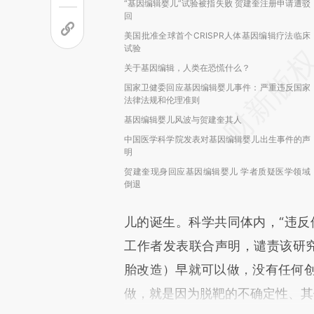
“基因编辑婴儿”试验被指失败 贺建奎注册申请遭驳
回
美国批准全球首个CRISPR人体基因编辑疗法临床
试验
关于基因编辑，人类在恐慌什么？
国家卫健委回应基因编辑婴儿事件：严重违反国家
法律法规和伦理准则
基因编辑婴儿风波与贺建奎其人
中国医学科学院发表对基因编辑婴儿出生事件的声
明
贺建奎现身回应基因编辑婴儿 学者质疑医学领域
倒退
儿的诞生。科学共同体内，“违反
工作者发表联合声明，谴责该研究的
胎改造）早就可以做，没有任何
做，就是因为脱靶的不确定性、其