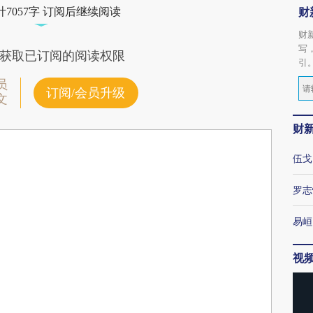
财
7057字 订阅后继续阅读
财
写
获取已订阅的阅读权限
引
员
订阅/会员升级
文
财
伍戈
罗志
易峘
视