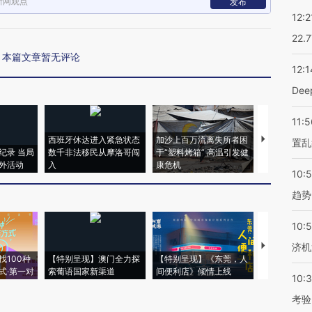
新网观点
发布
12:2
22.
本篇文章暂无评论
12:1
De
11:5
西班牙休达进入紧急状态
加沙上百万流离失所者困
马航飞行员
置乱
纪录 当局
数千非法移民从摩洛哥闯
于“塑料烤箱” 高温引发健
粒摇头丸 尿
外活动
入
康危机
毒品
10:
趋势
10:
【推广】走
济机
找100种
【特别呈现】澳门全力探
【特别呈现】《东莞，人
会，让数智科
式·第一对
索葡语国家新渠道
间便利店》倾情上线
业
10:
考验