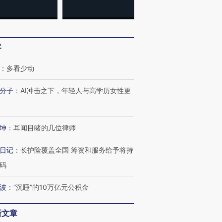
客
：
多看少动
分子
：
AI冲击之下，年轻人与高学历女性更
坤
：
耳闻目睹的几位律师
日记
：
长护险覆盖全国 筹资和服务给予将持
码
波
：
“沉睡”的10万亿元公积金
新文章