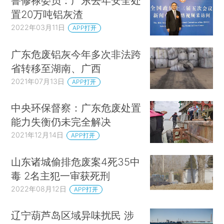
鲁修禄委员：广东去年安全处
置20万吨铝灰渣
2022年03月11日
APP打开
广东危废铝灰今年多次非法跨
省转移至湖南、广西
2021年07月13日
APP打开
中央环保督察：广东危废处置
能力失衡仍未完全解决
2021年12月14日
APP打开
山东诸城偷排危废案4死35中
毒 2名主犯一审获死刑
2022年08月12日
APP打开
辽宁葫芦岛区域异味扰民 涉