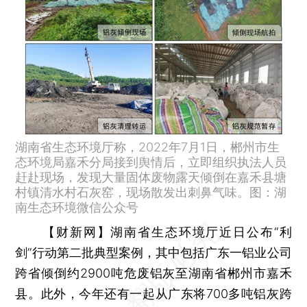
湖南省生态环境厅称，2022年7月1日，郴州市生
态环境局嘉禾分局接到舆情后，立即组织执法人员
赶赴现场，发现大量固体废物露天倾倒在嘉禾县塘
村镇清水村石灰窑，现场散发出刺鼻气味。图：湖
南生态环境微信公众号
【财新网】
湖南省生态环境厅近日公布“利
剑”行动第二批典型案例，其中包括广东一铝业公司
跨省倾倒约2900吨危废铝灰至湖南省郴州市嘉禾
县。此外，今年还有一起从广东将700多吨铝灰跨