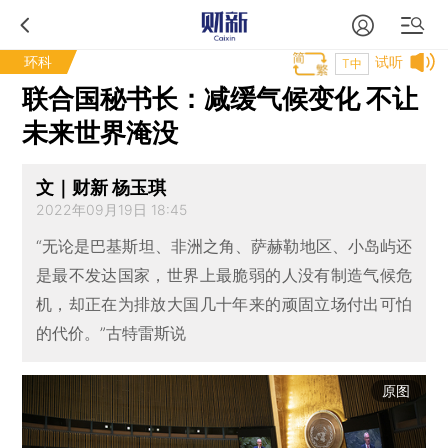
环科
试听
T中
联合国秘书长：减缓气候变化 不让
未来世界淹没
文｜财新 杨玉琪
2022年09月19日 18:45
“无论是巴基斯坦、非洲之角、萨赫勒地区、小岛屿还
是最不发达国家，世界上最脆弱的人没有制造气候危
机，却正在为排放大国几十年来的顽固立场付出可怕
的代价。”古特雷斯说
原图