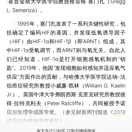
·霍普金斯大学医学院教授格雷格·塞门扎（Gregg
L. Semenza）。
1995年，塞门扎发表了一系列关键性研究，包
括确定了编码HIF的基因，并发现低氧诱导因子
（HIF）由HIF-1α和HIF-1β（即ARNT）组成，其
中HIF-1α受氧调节，而ARNT则与氧无关。自此人
们已经知道，HIF-1α是打开细胞感氧机制的“钥
匙”。2019年，他因“发现细胞如何感知并适应氧气
供应”方面作出的贡献，与哈佛大学医学院达纳-法
伯癌症研究所教授小威廉·凯林（William G. Kaelin
Jr.）、英国牛津大学弗朗西斯·克里克研究所教授彼
得·拉特克利夫（Peter Ratcliffe），共同被授予诺
贝尔生理学或医学奖。（参见财新周刊报道《
2019
诺贝尔自然科学奖巡礼
》）
本文共计1249字 订阅后继续阅读