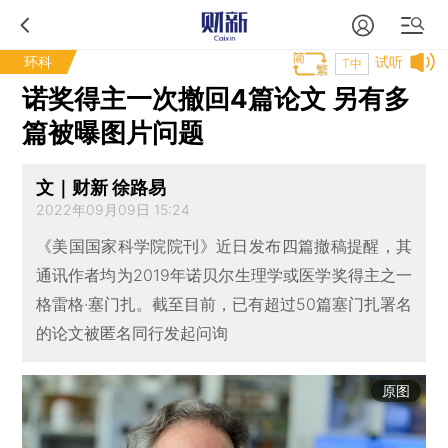
环科
试听
T中
诺奖得主一次撤回4篇论文 另有多
篇被曝图片问题
文｜财新 徐路易
2022年09月09日 15:24
《美国国家科学院院刊》近日发布四篇撤稿提醒，其
通讯作者均为2019年诺贝尔生理学或医学奖得主之一
格雷格·塞门扎。截至目前，已有超过50篇塞门扎署名
的论文被匿名同行发起问询
原图