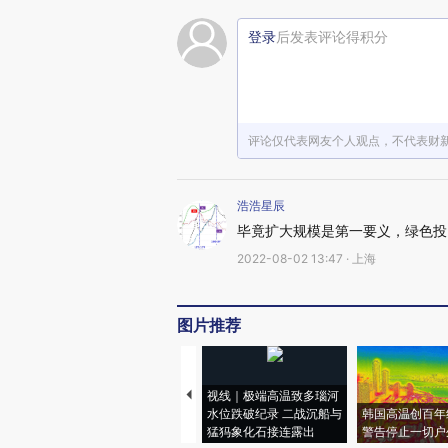
登录
后发表评论得积分
评论仅代表网友个人观点，不代表财
浩浩星辰
毕竟扩大规模是第一要义，绿色投
2022-08-02 13:47 · 上海
图片推荐
视线｜极端高温致多瑙河
水位跌破纪录 二战沉船与
韩国高温创百年
猛犸象化石接连露出
警告停止一切户