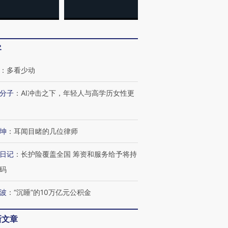
客
：
多看少动
分子
：
AI冲击之下，年轻人与高学历女性更
坤
：
耳闻目睹的几位律师
日记
：
长护险覆盖全国 筹资和服务给予将持
码
波
：
“沉睡”的10万亿元公积金
新文章