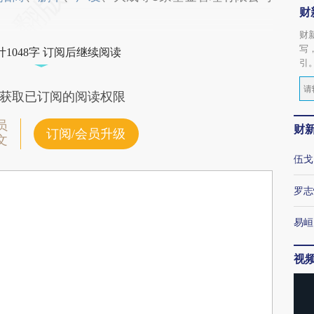
财
财
写
1048字 订阅后继续阅读
引
获取已订阅的阅读权限
员
财
订阅/会员升级
文
伍戈
罗志
易峘
视