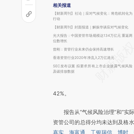
相关报道
【财新周刊】社论｜应对气候变化：将危机转化为
行动
【财新周刊】封面报道｜解振华谈应对气候变化
光大报告：中国资管市场规模达134万亿元 重返两
位数增长
曾刚：资管行业未来仍会保持高速增长
香港资管行业2020年净流入2万亿港元
SEC发布议案 拟要求所有上市企业披露气候风险
及碳排放数据
42%。
报告从“气候风险治理”和“实际
资管公司的总得分均未达到及格水
嘉实
、
海富通
、
工银瑞信
、
博时
、