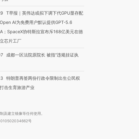
29
T早报｜英伟达或拟下调下代GPU显存配
Open AI为免费用户默认提供GPT-5.6
进第四届链博
NA；SpaceX协特斯拉宣布斥168亿美元在德
【商旅对话】华住集团
技“链”接产
【特别呈现】寻找100种
CFO：不靠规模取胜，华
【特别呈
立芯片工厂
有意思的生活方式·第三对
住三大增长引擎是什么？
有意思的
07
成都一区法院原院长 被指“违规挂证执
43
特朗普再签两份行政令限制出生公民权
打击生育旅游产业
复制及建立镜像等任何使用。
010502034662号