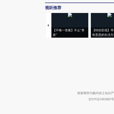
视听推荐
【不唯一答案】不止“养
【特别呈现】寻
老”
有意思的生活方
财新网所刊载内容之知识产
京ICP证090880号