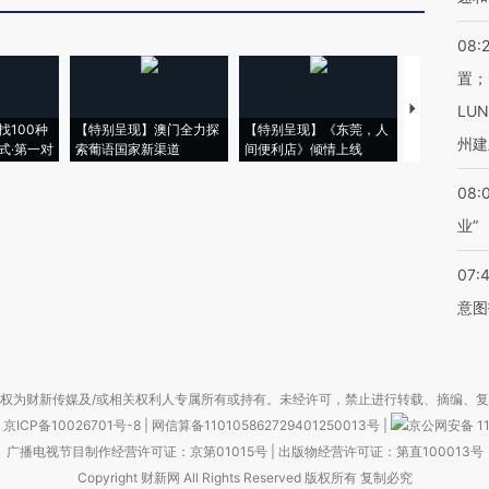
08:
置；
【推广】走
LU
找100种
【特别呈现】澳门全力探
【特别呈现】《东莞，人
会，让数智科
州建
式·第一对
索葡语国家新渠道
间便利店》倾情上线
业
08:
业”
07:
意图
权为财新传媒及/或相关权利人专属所有或持有。未经许可，禁止进行转载、摘编、
京ICP备10026701号-8
|
网信算备110105862729401250013号
|
京公网安备 11
广播电视节目制作经营许可证：京第01015号
|
出版物经营许可证：第直100013号
Copyright 财新网 All Rights Reserved 版权所有 复制必究