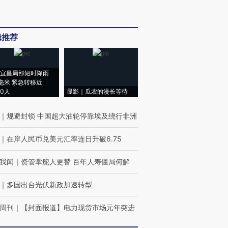
辑推荐
宜昌局部短时降雨
8毫米 紧急转移近
00人
显影｜瓜农的漫长等待
｜
规避封锁 中国超大油轮停靠埃及绕行非洲
｜
在岸人民币兑美元汇率连日升破6.75
我闻
｜
资管掌舵人更替 百年人寿僵局何解
｜
多国出台光伏新政加速转型
周刊
｜
【封面报道】电力现货市场元年突进