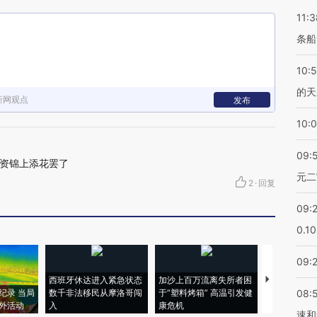
11:3
条船
10:
的天
新网观点
发布
10:
09:
资锦上添花罢了
元二
2
·
回复
09:
0.1
09:
西班牙休达进入紧急状态
加沙上百万流离失所者困
视线｜HYR
纪录 当局
数千非法移民从摩洛哥闯
于“塑料烤箱” 高温引发健
术：是什么
08:
外活动
入
康危机
心“花钱找虐
速和