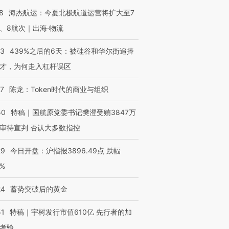
8
海杰航运：今夏北极航道运营将扩大至7
、8航次｜出海·物流
53
439%之后的6天：被硅谷和华尔街追捧
才，为何走入杠杆误区
07
陈龙：Token时代的商业与组织
50
特稿｜国航原党委书记樊澄受贿3847万
审待宣判 否认大多数指控
29
今日开盘：沪指报3896.49点 跌幅
0%
24
蓄势突破后的黄金
OX的吸金
马航飞行员跨国走私7万
视线｜被称为“蟑螂”的印
让中产们甘
51
特稿｜宇树发行市值610亿 先行者的加
粒摇头丸 尿检体内含3种
度Z世代 用街头抗争将教
秘鲁纳斯
”？
毒品
育部长拱下台
13人遇难
考验