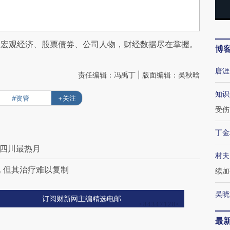
阅宏观经济、股票债券、公司人物，财经数据尽在掌握。
博
唐涯
责任编辑：冯禹丁 | 版面编辑：吴秋晗
知识
#资管
+关注
受伤
丁金
、四川最热月
村夫
 但其治疗难以复制
续加
吴晓
订阅财新网主编精选电邮
最