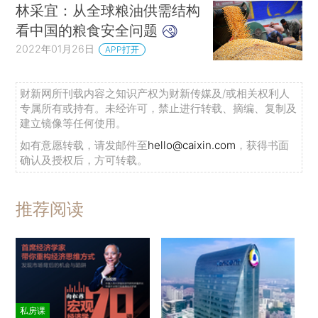
林采宜：从全球粮油供需结构
看中国的粮食安全问题
2022年01月26日
APP打开
财新网所刊载内容之知识产权为财新传媒及/或相关权利人
专属所有或持有。未经许可，禁止进行转载、摘编、复制及
建立镜像等任何使用。
如有意愿转载，请发邮件至
hello@caixin.com
，获得书面
确认及授权后，方可转载。
推荐阅读
私房课