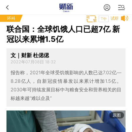
环科
试听
T中
联合国：全球饥饿人口已超7亿 新
冠以来累增1.5亿
文｜财新 杜偲偲
2022年07月08日 18:32
报告称，2021年全球受饥饿影响的人数已达7.02亿—
8.28亿人，自新冠疫情暴发以来累计增加1.5亿。
2030年可持续发展目标中与粮食安全和营养相关的目
标越来越“难以企及”
原图