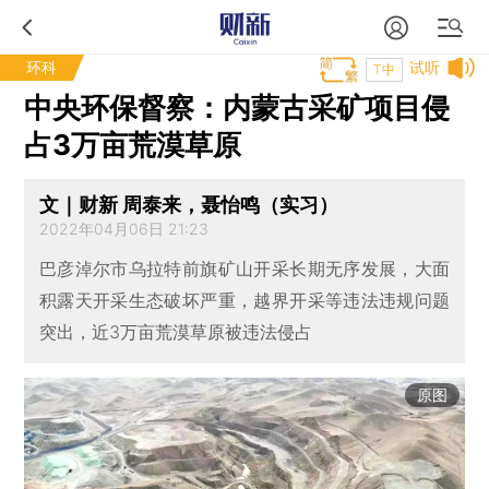
环科
试听
T中
中央环保督察：内蒙古采矿项目侵
占3万亩荒漠草原
文｜财新 周泰来，聂怡鸣（实习）
2022年04月06日 21:23
巴彦淖尔市乌拉特前旗矿山开采长期无序发展，大面
积露天开采生态破坏严重，越界开采等违法违规问题
突出，近3万亩荒漠草原被违法侵占
原图