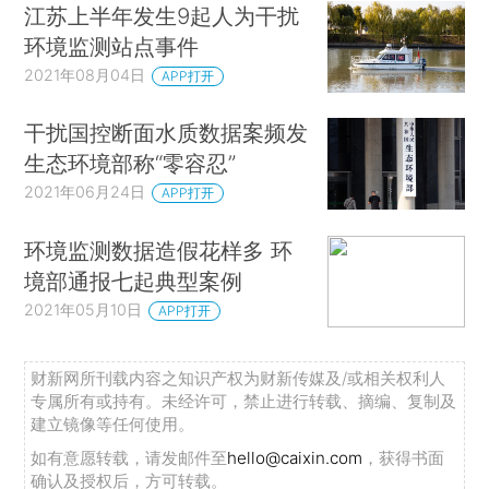
江苏上半年发生9起人为干扰
环境监测站点事件
2021年08月04日
APP打开
干扰国控断面水质数据案频发
生态环境部称“零容忍”
2021年06月24日
APP打开
环境监测数据造假花样多 环
境部通报七起典型案例
2021年05月10日
APP打开
财新网所刊载内容之知识产权为财新传媒及/或相关权利人
专属所有或持有。未经许可，禁止进行转载、摘编、复制及
建立镜像等任何使用。
如有意愿转载，请发邮件至
hello@caixin.com
，获得书面
确认及授权后，方可转载。