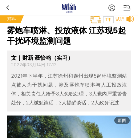
环科
试听
T中
雾炮车喷淋、投放液体 江苏现5起
干扰环境监测问题
文｜财新 聂怡鸣（实习）
2022年03月14日 17:12
2021年下半年，江苏徐州和泰州出现5起环境监测站
点被人为干扰问题，涉及雾炮车喷淋与人工投放液
体，相关责任人给予8人免职处理，3人党内严重警告
处分，2人诫勉谈话，3人提醒谈话，2人政务记过
原图