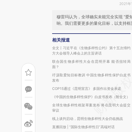
2021年
穆雷玛认为，全球确实未能完全实现 “爱
响。我们需要更多的量化目标，以支持框
相关报道
全文丨习近平在《生物多样性公约》第十五次缔约
方大会领导人峰会上的主旨讲话
联合国生物多样性大会在昆明开幕 能否扭转局
面？
吁汲取爱知目标教训 中国生物多样性保护白皮书
发布
COP15通过《昆明宣言》 多国作出资金承诺
《中国的生物多样性保护》白皮书发布（附全文）
全球生物多样性框架草案发布 将在昆明大会提交
审议
线上谈判启动，昆明生物多样性大会仍临挑战
直播回放 | “国际生物多样性日”高端对话