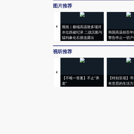
图片推荐
视线｜极端高温致多瑙河
水位跌破纪录 二战沉船与
韩国高温创百年
猛犸象化石接连露出
警告停止一切户
视听推荐
【不唯一答案】不止“养
【特别呈现】寻
老”
有意思的生活方