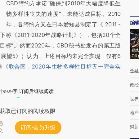
CBD缔约方承诺“确保到2010年大幅度降低生
物多样性丧失的速度”，未能达成目标。2010
编
年，各缔约方又在日本爱知县制定了《 2011 -
下称《2011-2020年战略计划》），包括20个全
标”。然而2020年，CBD秘书处发布的第五版
视线
展望5》）认为，上述目标均未完全实现，仅有6
Z世
道《
联合国：2020年生物多样性目标无一完全实
金融
政经
9929字 订阅后继续阅读
世界
获取已订阅的阅读权限
地产
员
财新
订阅/会员升级
文