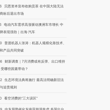
6
贝恩资本宣布收购贡茶 在中国大陆无法
商标后退出市场
跨国走私7万
视线｜HYROX的吸金
视线｜被
6
电动汽车需求高涨驱动澳洲车市增长 中
检体内含3种
术：是什么让中产们甘
泽连斯基密集出访美英 索
度Z世代
心“花钱找虐”？
要防空导弹“救急”
育部长拱
牌表现强劲｜出海·汽车
00
普渡机器人张涛：机器人规模化靠技术、
和产品共同突破
进第四届链博
【商旅对话】华住集团
56
财新调查｜7月消费或有反弹、出口维持
技“链”接产
【特别呈现】寻找100种
CFO：不靠规模取胜，华
【特别呈
 受哪些因素带动？
有意思的生活方式·第三对
住三大增长引擎是什么？
有意思的
42
生态环境法典将施行 最高法明确新旧法
与追责规则
0
看空消费的“三大误区”
59
中东局势催化东南亚能源焦虑 多国出台