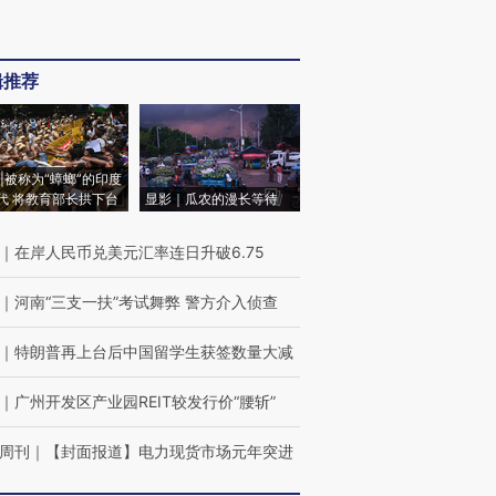
辑推荐
|被称为“蟑螂”的印度
代 将教育部长拱下台
显影｜瓜农的漫长等待
｜
在岸人民币兑美元汇率连日升破6.75
｜
河南“三支一扶”考试舞弊 警方介入侦查
｜
特朗普再上台后中国留学生获签数量大减
｜
广州开发区产业园REIT较发行价“腰斩”
周刊
｜
【封面报道】电力现货市场元年突进