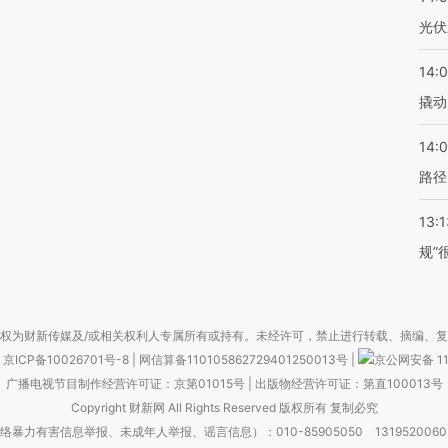
光伏
14:
撬动
14:0
路径
13:1
规”
权为财新传媒及/或相关权利人专属所有或持有。未经许可，禁止进行转载、摘编、
京ICP备10026701号-8
|
网信算备110105862729401250013号
|
京公网安备 11
广播电视节目制作经营许可证：京第01015号
|
出版物经营许可证：第直100013号
Copyright 财新网 All Rights Reserved 版权所有 复制必究
害信息举报、未成年人举报、谣言信息）：010-85905050 13195200605 举报邮