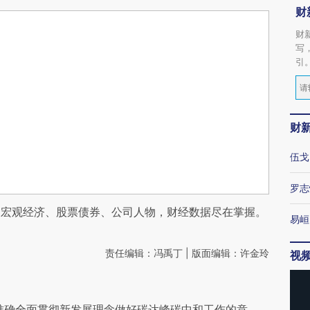
财
财
写
引
财
伍戈
罗志
阅宏观经济、股票债券、公司人物，财经数据尽在掌握。
易峘
责任编辑：冯禹丁 | 版面编辑：许金玲
视
准确全面贯彻新发展理念做好碳达峰碳中和工作的意