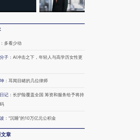
客
：
多看少动
分子
：
AI冲击之下，年轻人与高学历女性更
坤
：
耳闻目睹的几位律师
日记
：
长护险覆盖全国 筹资和服务给予将持
码
波
：
“沉睡”的10万亿元公积金
新文章