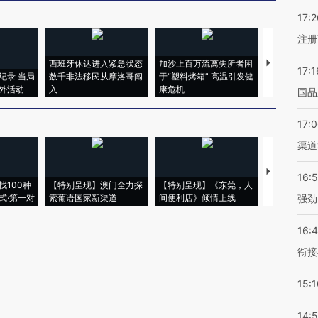
17:2
注册
西班牙休达进入紧急状态
加沙上百万流离失所者困
马航飞行员
17:1
纪录 当局
数千非法移民从摩洛哥闯
于“塑料烤箱” 高温引发健
粒摇头丸 尿
外活动
入
康危机
毒品
国品
17:
渠道
【推广】走
16:
找100种
【特别呈现】澳门全力探
【特别呈现】《东莞，人
会，让数智科
式·第一对
索葡语国家新渠道
间便利店》倾情上线
业
强劲
16:
衔接
15:1
14: