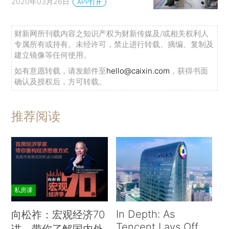
2020年03月26日
APP打开
财新网所刊载内容之知识产权为财新传媒及/或相关权利人
专属所有或持有。未经许可，禁止进行转载、摘编、复制及
建立镜像等任何使用。
如有意愿转载，请发邮件至
hello@caixin.com
，获得书面
确认及授权后，方可转载。
推荐阅读
私房课
In Depth: As
向松祚：宏观经济70
Tencent Lays Off
讲，带你了解国内外