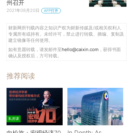
州召开
2021年08月20日
APP打开
财新网所刊载内容之知识产权为财新传媒及/或相关权利人
专属所有或持有。未经许可，禁止进行转载、摘编、复制及
建立镜像等任何使用。
如有意愿转载，请发邮件至
hello@caixin.com
，获得书面
确认及授权后，方可转载。
推荐阅读
私房课
In Depth: As
向松祚：宏观经济70