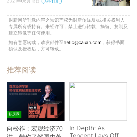
2021年06月16日
APP打开
财新网所刊载内容之知识产权为财新传媒及/或相关权利人
专属所有或持有。未经许可，禁止进行转载、摘编、复制及
建立镜像等任何使用。
如有意愿转载，请发邮件至
hello@caixin.com
，获得书面
确认及授权后，方可转载。
推荐阅读
私房课
In Depth: As
向松祚：宏观经济70
Tencent Lays Off
讲，带你了解国内外