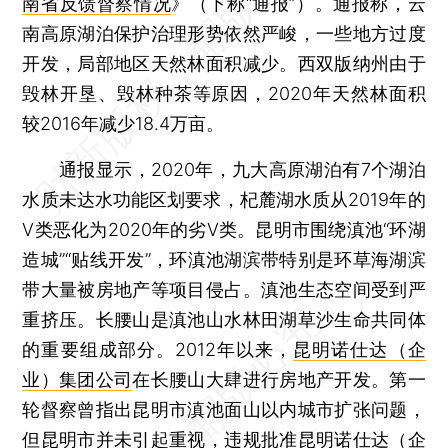
南省反馈督察情况
》（下称“通报”）。通报称，云
南高原湖泊保护治理形势依然严峻，一些地方过度
开发，局部地区天然林面积减少。西双版纳州由于
毁林开垦、毁林种茶等原因，2020年天然林面积
较2016年减少18.4万亩。
通报显示，2020年，九大高原湖泊有7个湖泊
水质未达水功能区划要求，杞麓湖水质从2019年的
Ⅴ类恶化为2020年的劣Ⅴ类。昆明市围绕滇池“环湖
造城”“贴线开发”，环滇池湖滨带特别是环草海湖滨
带大量被房地产等项目侵占。滇池生态空间受到严
重挤压。长腰山是滇池山水林田湖草沙生命共同体
的重要组成部分。2012年以来，
昆明诺仕达（企
业）集团公司
在长腰山大肆进行房地产开发。第一
轮督察曾指出昆明市滇池面山以内城市扩张问题，
但昆明市并未引起重视，违规批准昆明诺仕达（企