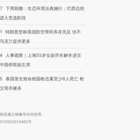
07
下周前瞻：生态环境法典施行；巴西总统
进入竞选阶段
1
特朗普坚称美国防空弹药库存充足 但不
乌克兰提供更多
24
人事观察｜上海55岁女副市长解冬进京
中国侨联副主席
45
泰国发生致命校园枪击案至少6人死亡 枪
父母亦被杀
复制及建立镜像等任何使用。
010502034662号