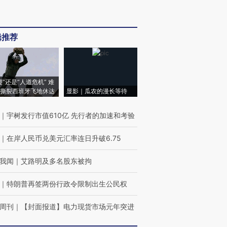
辑推荐
侵”还是“人道危机” 难
撕裂西班牙飞地休达
显影｜瓜农的漫长等待
｜
宇树发行市值610亿 先行者的加速和考验
｜
在岸人民币兑美元汇率连日升破6.75
我闻
｜
艾路明及多名股东被拘
｜
特朗普再签两份行政令限制出生公民权
周刊
｜
【封面报道】电力现货市场元年突进