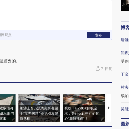
博
新网观点
发布
唐涯
知识
是首要的。
受伤
7
·
回复
丁金
村夫
续加
致多瑙河
加沙上百万流离失所者困
视线｜HYROX的吸金
马航飞行员
吴晓
二战沉船与
于“塑料烤箱” 高温引发健
术：是什么让中产们甘
粒摇头丸 尿
露出
康危机
心“花钱找虐”？
毒品
最