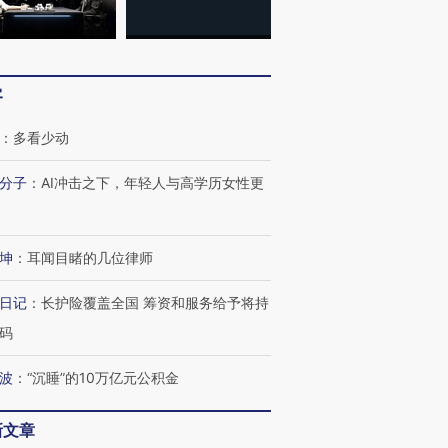
客
：
多看少动
分子
：
AI冲击之下，年轻人与高学历女性更
坤
：
耳闻目睹的几位律师
日记
：
长护险覆盖全国 筹资和服务给予将持
码
跨国走私7万
视线｜被称为“蟑螂”的印
视线｜“入侵”还是“人道危
波
：
“沉睡”的10万亿元公积金
检体内含3种
度Z世代 用街头抗争将教
机”？难民潮撕裂西班牙
秘鲁纳斯
育部长拱下台
飞地休达
13人遇难
新文章