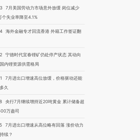
43
7月美国劳动力市场意外放缓 岗位减少
3万个失业率降至4.1%
进第四届链博
【商旅对话】华住集团
技“链”接产
14
海外金融专才回流香港 外籍工作签证翻
【特别呈现】寻找100种
CFO：不靠规模取胜，华
【特别呈
有意思的生活方式·第三对
住三大增长引擎是什么？
有意思的
2
宁德时代宜春锂矿仍处停产状态 其动向
国内锂资源供需格局
1
7月进出口增速高位放缓，价格驱动还能
多久
8
央行7月继续增持近20吨黄金 累计储备超
600万盎司
5
7月进出口增速从高位略有回落 涨价动力
持续？