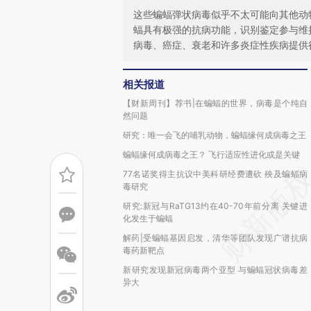
这些蝙蝠弹状病毒似乎不太可能向其他动
蝠具有极强的抗病功能，识别鉴定参与维
病毒、癌症、衰老和许多炎症性疾病提供
相关报道
【财新周刊】荐书|在蝙蝠的世界，病毒是个纯自
然问题
研究：唯一会飞的哺乳动物，蝙蝠缘何成病毒之王
蝙蝠缘何成病毒之王？ 飞行适应性进化或是关键
77名诺奖得主抗议中美科研经费遭砍 殃及蝙蝠病
毒研究
研究:新冠与RaTG13约在40-70年前分离 关键进
化发生于蝙蝠
解药|受蝙蝠基因启发，清华等团队发现广谱抗病
毒药新靶点
新研究发现新冠病毒两个亚型 与蝙蝠冠状病毒差
异大