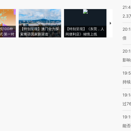
21:
2.
【推广】走
找100种
【特别呈现】澳门全力探
【特别呈现】《东莞，人
会，让数智科
20:
式·第一对
索葡语国家新渠道
间便利店》倾情上线
业
倍
20:1
影响
19:5
持续
19:1
过7
19:1
能否