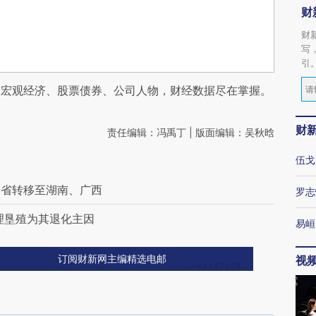
财
财
写
引
阅宏观经济、股票债券、公司人物，财经数据尽在掌握。
财
责任编辑：冯禹丁 | 版面编辑：吴秋晗
伍戈
跨省转移至湖南、广西
罗志
理垦殖为其退化主因
易峘
视
订阅财新网主编精选电邮