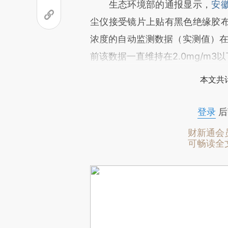
生态环境部的通报显示，
安
尘仪接受镜片上贴有黑色绝缘胶
浓度的自动监测数据（实测值）在胶
前该数据一直维持在2.0mg/m3
本文共计
登录
后
财新通会
可畅读全