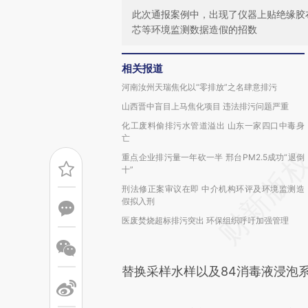
此次通报案例中，出现了仪器上贴绝缘胶
芯等环境监测数据造假的招数
相关报道
河南汝州天瑞焦化以“零排放”之名肆意排污
山西晋中盲目上马焦化项目 违法排污问题严重
化工废料偷排污水管道溢出 山东一家四口中毒身
亡
重点企业排污量一年砍一半 邢台PM2.5成功“退倒
十”
刑法修正案审议在即 中介机构环评及环境监测造
假拟入刑
医废焚烧超标排污突出 环保组织呼吁加强管理
替换采样水样以及84消毒液浸泡