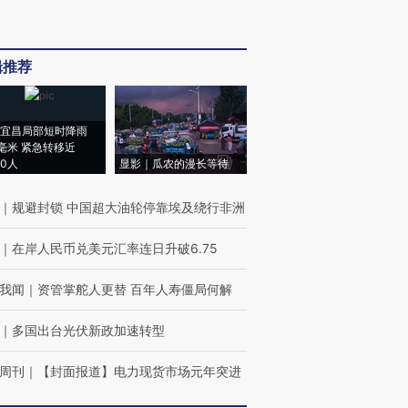
辑推荐
宜昌局部短时降雨
8毫米 紧急转移近
00人
显影｜瓜农的漫长等待
｜
规避封锁 中国超大油轮停靠埃及绕行非洲
｜
在岸人民币兑美元汇率连日升破6.75
我闻
｜
资管掌舵人更替 百年人寿僵局何解
｜
多国出台光伏新政加速转型
周刊
｜
【封面报道】电力现货市场元年突进