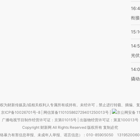
16:
衔接
15:1
14:
光伏
14:
撬动
权为财新传媒及/或相关权利人专属所有或持有。未经许可，禁止进行转载、摘编、
京ICP备10026701号-8
|
网信算备110105862729401250013号
|
京公网安备 11
广播电视节目制作经营许可证：京第01015号
|
出版物经营许可证：第直100013号
Copyright 财新网 All Rights Reserved 版权所有 复制必究
害信息举报、未成年人举报、谣言信息）：010-85905050 13195200605 举报邮