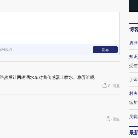
博
唐涯
新网观点
发布
知识
受伤
路然后让两辆洒水车对着传感器上喷水。糊弄谁呢
丁金
8
·
回复
村夫
续加
吴晓
·
回复
最