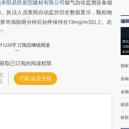
徽阜阳鼎胜新型建材有限公司
烟气自动监测设备烟
布。执法人员查阅自动监控历史数据显示，颗粒物
编
布揭除两分钟后始终保持在13mg/m3以上。此
以下。
湖北
1220字 订阅后继续阅读
12
40
获取已订阅的阅读权限
独家
员
订阅/会员升级
金融
文
金融
能源
财新