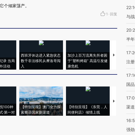
它个倾家荡产。
22:1
1
·
回复
与战
20:
半年
17:2
西班牙休达进入紧急状态
加沙上百万流离失所者困
视线｜HYR
纪录 当局
数千非法移民从摩洛哥闯
于“塑料烤箱” 高温引发健
术：是什么
注册
外活动
入
康危机
心“花钱找虐
17:1
国品
17:
【推广】走
渠道
找100种
【特别呈现】澳门全力探
【特别呈现】《东莞，人
会，让数智科
式·第一对
索葡语国家新渠道
间便利店》倾情上线
业
16:
强劲