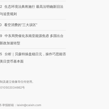
42
生态环境法典将施行 最高法明确新旧法
与追责规则
0
看空消费的“三大误区”
59
中东局势催化东南亚能源焦虑 多国出台
新政加速转型
05
分析｜贝森特操盘稳日元，操作巧思能否
美日货币基本面
复制及建立镜像等任何使用。
010502034662号
箱：laixin@caixin.com