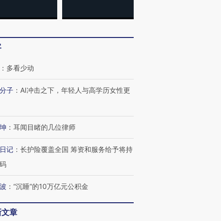
客
：
多看少动
分子
：
AI冲击之下，年轻人与高学历女性更
坤
：
耳闻目睹的几位律师
日记
：
长护险覆盖全国 筹资和服务给予将持
码
波
：
“沉睡”的10万亿元公积金
新文章