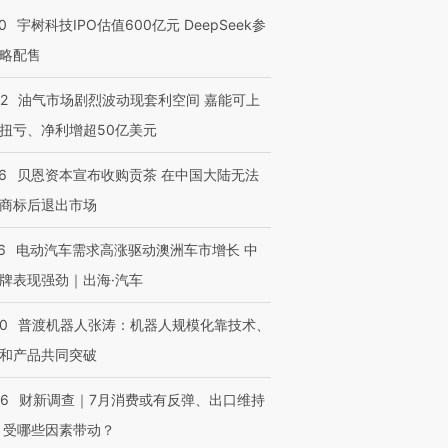
0
宇树科技IPO估值600亿元 DeepSeek参
略配售
22
油气市场剧烈波动现套利空间 嘉能可上
扭亏、净利增超50亿美元
6
贝恩资本宣布收购贡茶 在中国大陆无法
OX的吸金
马航飞行员跨国走私7万
视线｜被称为“蟑螂”的印
让中产们甘
粒摇头丸 尿检体内含3种
度Z世代 用街头抗争将教
秘鲁纳斯
商标后退出市场
”？
毒品
育部长拱下台
13人遇难
6
电动汽车需求高涨驱动澳洲车市增长 中
牌表现强劲｜出海·汽车
00
普渡机器人张涛：机器人规模化靠技术、
进第四届链博
【商旅对话】华住集团
和产品共同突破
技“链”接产
【特别呈现】寻找100种
CFO：不靠规模取胜，华
【特别呈
有意思的生活方式·第三对
住三大增长引擎是什么？
有意思的
56
财新调查｜7月消费或有反弹、出口维持
 受哪些因素带动？