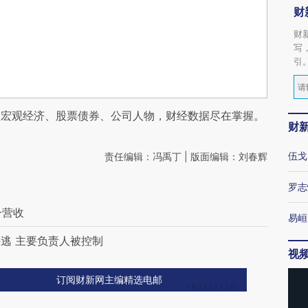
财
财
写
引
阅宏观经济、股票债券、公司人物，财经数据尽在掌握。
财
伍戈
责任编辑：冯禹丁 | 版面编辑：刘春辉
罗志
一营收
易峘
逃 主要负责人被控制
视
订阅财新网主编精选电邮