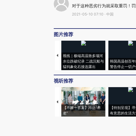
对于这种恶劣行为就采取重罚！罚
2021-05-10 07:10 · 中国
图片推荐
视线｜极端高温致多瑙河
水位跌破纪录 二战沉船与
韩国高温创百年
猛犸象化石接连露出
警告停止一切户
视听推荐
【不唯一答案】不止“养
【特别呈现】寻
老”
有意思的生活方