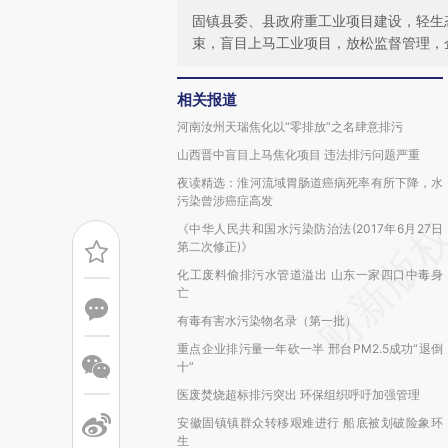
固镇县委、县政府重工业项目建设，轻生
束，盲目上马工业项目，放松监督管理，
相关报道
河南汝州天瑞焦化以“零排放”之名肆意排污
山西晋中盲目上马焦化项目 违法排污问题严重
夜读精选：淮河流域胃肠道癌病死率有所下降，水
污染曾涉癌症高发
《中华人民共和国水污染防治法(2017年6月27日
第二次修正)》
化工废料偷排污水管道溢出 山东一家四口中毒身
亡
有毒有害水污染物名录（第一批）
重点企业排污量一年砍一半 邢台PM2.5成功“退倒
十”
医废焚烧超标排污突出 环保组织呼吁加强管理
安徽固镇镇群众转移艰难进行 船底被划破险象环
生