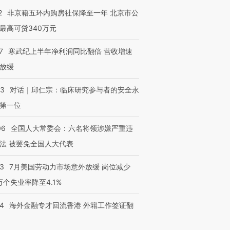
检体内含3种
度Z世代 用街头抗争将教
机”？难民潮撕裂西班牙
秘鲁纳斯
2
非京籍五环内购房社保降至一年 北京市公
育部长拱下台
飞地休达
13人遇难
最高可贷340万元
7
寒武纪上半年净利润同比翻倍 营收增速
放缓
进第四届链博
【商旅对话】华住集团
技“链”接产
【特别呈现】寻找100种
CFO：不靠规模取胜，华
【特别呈
53
对话｜邱仁宗：临床研究参与者的安全永
有意思的生活方式·第三对
住三大增长引擎是什么？
有意思的
第一位
06
全国人大常委会：六名将领涉嫌严重违
法 被罢免全国人大代表
43
7月美国劳动力市场意外放缓 岗位减少
3万个失业率降至4.1%
14
海外金融专才回流香港 外籍工作签证翻