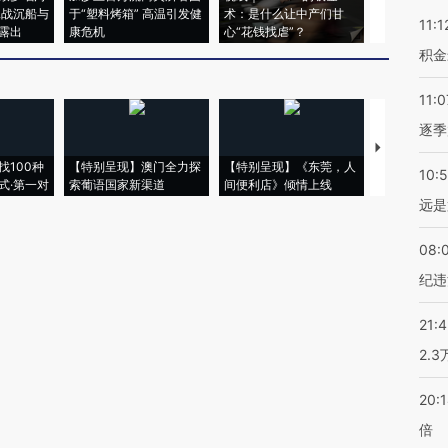
二战沉船与
于“塑料烤箱” 高温引发健
术：是什么让中产们甘
粒摇头丸 尿
11:1
露出
康危机
心“花钱找虐”？
毒品
积金
11:0
逐季
【推广】走
找100种
【特别呈现】澳门全力探
【特别呈现】《东莞，人
会，让数智科
10:
式·第一对
索葡语国家新渠道
间便利店》倾情上线
业
远是
08:
纪违
21:
2.
20:
倍