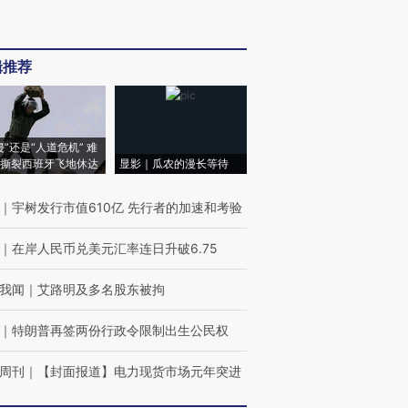
辑推荐
侵”还是“人道危机” 难
撕裂西班牙飞地休达
显影｜瓜农的漫长等待
｜
宇树发行市值610亿 先行者的加速和考验
｜
在岸人民币兑美元汇率连日升破6.75
我闻
｜
艾路明及多名股东被拘
｜
特朗普再签两份行政令限制出生公民权
周刊
｜
【封面报道】电力现货市场元年突进