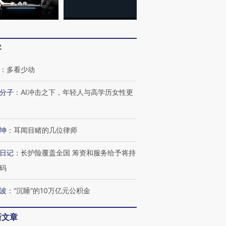
客
：
多看少动
分子
：
AI冲击之下，年轻人与高学历女性更
坤
：
耳闻目睹的几位律师
日记
：
长护险覆盖全国 筹资和服务给予将持
码
波
：
“沉睡”的10万亿元公积金
新文章
跨国走私7万
视线｜被称为“蟑螂”的印
视线｜“入侵”还是“人道危