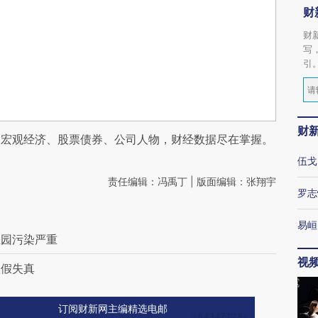
财
财
写
引
财
阅宏观经济、股票债券、公司人物，财经数据尽在掌握。
伍戈
责任编辑：冯禹丁 | 版面编辑：张翔宇
罗志
易峘
业园污染严重
视
虚假失真
订阅财新网主编精选电邮