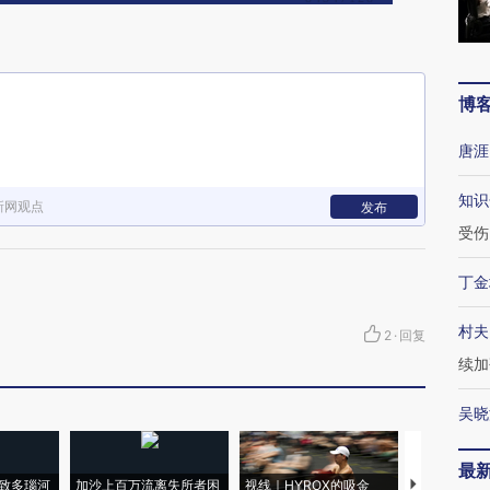
博
唐涯
知识
新网观点
发布
受伤
丁金
村夫
2
·
回复
续加
吴晓
最
致多瑙河
加沙上百万流离失所者困
视线｜HYROX的吸金
马航飞行员