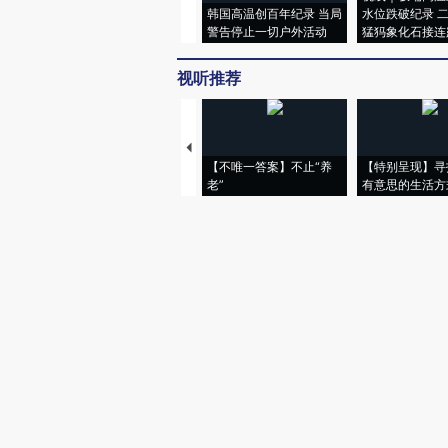
韩国高温创百年纪录 当局
水位跌破纪录 
警告停止一切户外活动
猛犸象化石接连
视听推荐
【不唯一答案】不止“养
【特别呈现】寻
老”
有意思的生活方