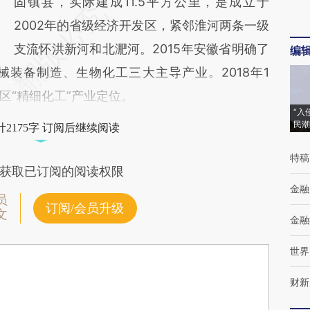
固镇县，实际建成11.5平方公里，是成立于
2002年的省级经济开发区，紧邻淮河两条一级
支流怀洪新河和北淝河。2015年安徽省明确了
编
装备制造、生物化工三大主导产业。2018年1
区“精细化工”产业定位。
“入
民潮
2175字 订阅后继续阅读
特稿
获取已订阅的阅读权限
金融
员
订阅/会员升级
文
金融
世界
财新