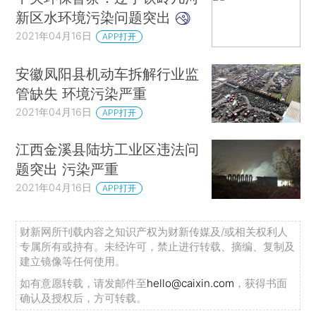
新区水环境污染问题突出
2021年04月16日
APP打开
安徽凤阳县机动车拆解行业监
管缺失 环境污染严重
2021年04月16日
APP打开
江西金溪县陆坊工业区违法问
题突出 污染严重
2021年04月16日
APP打开
财新网所刊载内容之知识产权为财新传媒及/或相关权利人
专属所有或持有。未经许可，禁止进行转载、摘编、复制及
建立镜像等任何使用。
如有意愿转载，请发邮件至
hello@caixin.com
，获得书面
确认及授权后，方可转载。