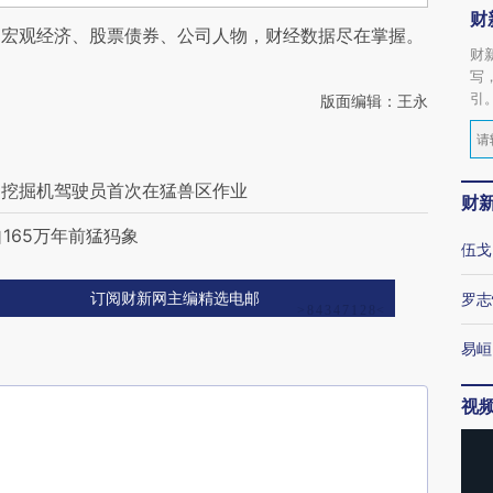
财
阅宏观经济、股票债券、公司人物，财经数据尽在掌握。
财
写
引
版面编辑：王永
：挖掘机驾驶员首次在猛兽区作业
财
自165万年前猛犸象
伍戈
罗志
订阅财新网主编精选电邮
易峘
视