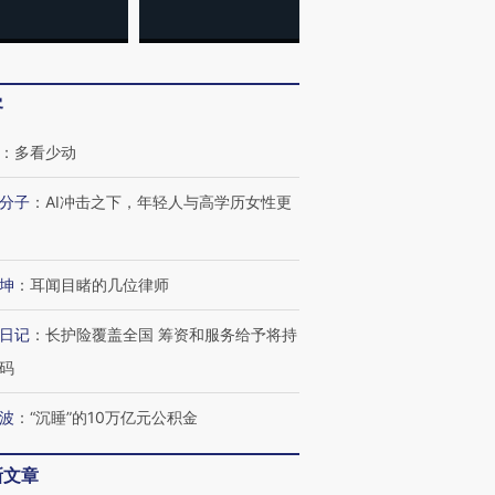
客
：
多看少动
分子
：
AI冲击之下，年轻人与高学历女性更
OX的吸金
马航飞行员跨国走私7万
视线｜被称为“蟑螂”的印
让中产们甘
粒摇头丸 尿检体内含3种
度Z世代 用街头抗争将教
秘鲁纳斯
坤
：
耳闻目睹的几位律师
”？
毒品
育部长拱下台
13人遇难
日记
：
长护险覆盖全国 筹资和服务给予将持
码
进第四届链博
波
：
“沉睡”的10万亿元公积金
【商旅对话】华住集团
技“链”接产
【特别呈现】寻找100种
CFO：不靠规模取胜，华
【特别呈
有意思的生活方式·第三对
住三大增长引擎是什么？
有意思的
新文章