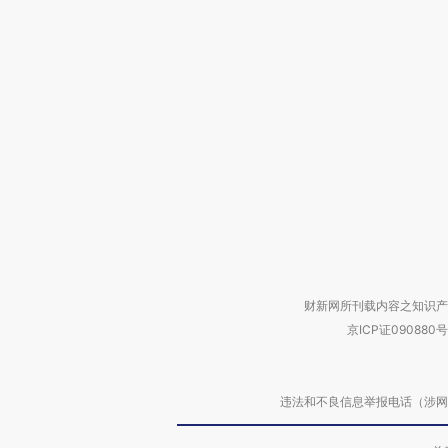
财新网所刊载内容之知识产
京ICP证090880号
违法和不良信息举报电话（涉网络暴力有