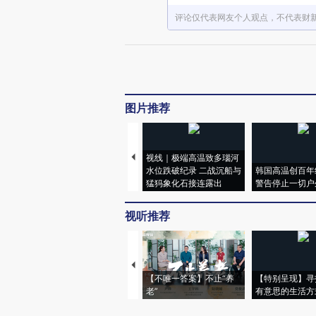
评论仅代表网友个人观点，不代表财
图片推荐
视线｜极端高温致多瑙河
水位跌破纪录 二战沉船与
韩国高温创百年
猛犸象化石接连露出
警告停止一切户
视听推荐
【不唯一答案】不止“养
【特别呈现】寻
老”
有意思的生活方