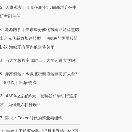
25
人事观察｜长期任职湖北 周新群升任中
研室副主任
3
能源内参｜中东局势催化东南亚能源焦虑
出台光伏新政加速转型；伊朗称与阿曼接近
协议 海峡现有两条航道将关闭
6
当大学教授变临时工，大学还是大学吗
8
海杰航运：今夏北极航道运营将扩大至7
、8航次｜出海·物流
53
439%之后的6天：被硅谷和华尔街追捧
才，为何走入杠杆误区
07
陈龙：Token时代的商业与组织
50
特稿｜国航原党委书记樊澄受贿3847万