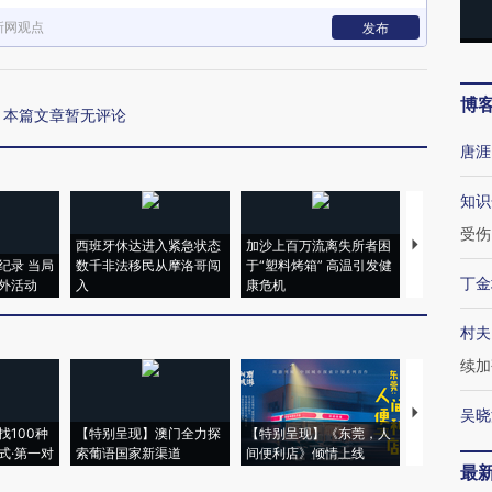
新网观点
发布
博
本篇文章暂无评论
唐涯
知识
受伤
西班牙休达进入紧急状态
加沙上百万流离失所者困
视线｜HYR
纪录 当局
数千非法移民从摩洛哥闯
于“塑料烤箱” 高温引发健
术：是什么
丁金
外活动
入
康危机
心“花钱找虐
村夫
续加
【推广】走
吴晓
找100种
【特别呈现】澳门全力探
【特别呈现】《东莞，人
会，让数智科
式·第一对
索葡语国家新渠道
间便利店》倾情上线
业
最