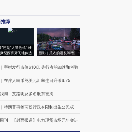
辑推荐
侵”还是“人道危机” 难
撕裂西班牙飞地休达
显影｜瓜农的漫长等待
｜
宇树发行市值610亿 先行者的加速和考验
｜
在岸人民币兑美元汇率连日升破6.75
我闻
｜
艾路明及多名股东被拘
｜
特朗普再签两份行政令限制出生公民权
周刊
｜
【封面报道】电力现货市场元年突进