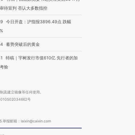
审待宣判 否认大多数指控
29
今日开盘：沪指报3896.49点 跌幅
0%
24
蓄势突破后的黄金
51
特稿｜宇树发行市值610亿 先行者的加
考验
复制及建立镜像等任何使用。
010502034662号
箱：laixin@caixin.com