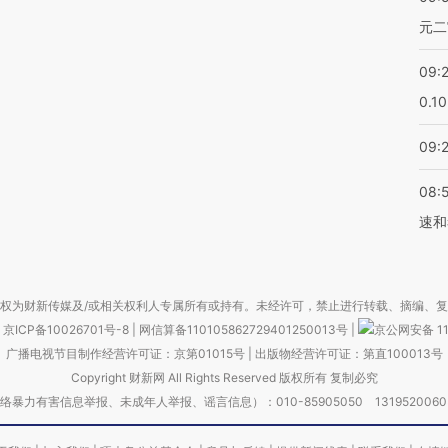
元二
09:
0.1
09:
08:
速和
权为财新传媒及/或相关权利人专属所有或持有。未经许可，禁止进行转载、摘编、
京ICP备10026701号-8
|
网信算备110105862729401250013号
|
京公网安备 11
广播电视节目制作经营许可证：京第01015号
|
出版物经营许可证：第直100013号
Copyright 财新网 All Rights Reserved 版权所有 复制必究
害信息举报、未成年人举报、谣言信息）：010-85905050 13195200605 举报邮