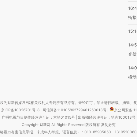
16:
衔接
15:1
14:
光伏
14:
撬动
权为财新传媒及/或相关权利人专属所有或持有。未经许可，禁止进行转载、摘编、
京ICP备10026701号-8
|
网信算备110105862729401250013号
|
京公网安备 11
广播电视节目制作经营许可证：京第01015号
|
出版物经营许可证：第直100013号
Copyright 财新网 All Rights Reserved 版权所有 复制必究
害信息举报、未成年人举报、谣言信息）：010-85905050 13195200605 举报邮