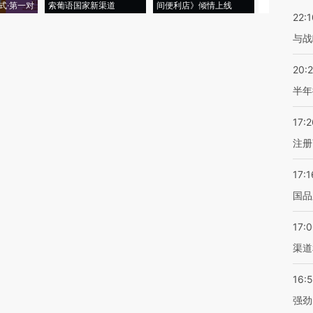
式·第一对
索葡语国家新渠道
间便利店》倾情上线
业
22:1
与战
20:
半年
17:2
注册
17:1
国品
17:
渠道
16:
强劲