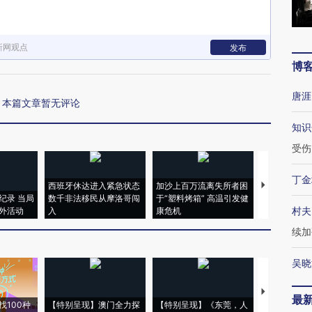
新网观点
发布
博
唐涯
本篇文章暂无评论
知识
受伤
丁金
西班牙休达进入紧急状态
加沙上百万流离失所者困
视线｜HYR
纪录 当局
数千非法移民从摩洛哥闯
于“塑料烤箱” 高温引发健
术：是什么
村夫
外活动
入
康危机
心“花钱找虐
续加
吴晓
【推广】走
最
找100种
【特别呈现】澳门全力探
【特别呈现】《东莞，人
会，让数智科