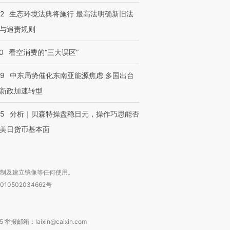
42
生态环境法典将施行 最高法明确新旧法
与追责规则
0
看空消费的“三大误区”
59
中东局势催化东南亚能源焦虑 多国出台
新政加速转型
05
分析｜贝森特操盘稳日元，操作巧思能否
美日货币基本面
复制及建立镜像等任何使用。
010502034662号
箱：laixin@caixin.com