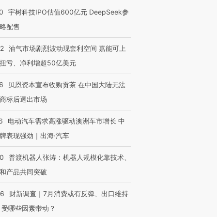
有意思的生活方式·第三对
住三大增长引擎是什么？
有意思的
0
宇树科技IPO估值600亿元 DeepSeek参
略配售
22
油气市场剧烈波动现套利空间 嘉能可上
扭亏、净利增超50亿美元
6
贝恩资本宣布收购贡茶 在中国大陆无法
商标后退出市场
6
电动汽车需求高涨驱动澳洲车市增长 中
牌表现强劲｜出海·汽车
00
普渡机器人张涛：机器人规模化靠技术、
和产品共同突破
56
财新调查｜7月消费或有反弹、出口维持
 受哪些因素带动？