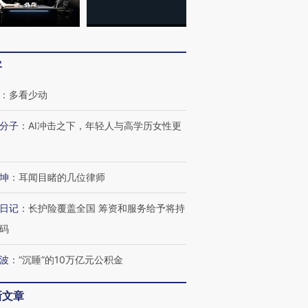
客
：
多看少动
分子
：
AI冲击之下，年轻人与高学历女性更
坤
：
耳闻目睹的几位律师
OX的吸金
马航飞行员跨国走私7万
视线｜被称为“蟑螂”的印
让中产们甘
粒摇头丸 尿检体内含3种
度Z世代 用街头抗争将教
秘鲁纳斯
日记
：
长护险覆盖全国 筹资和服务给予将持
”？
毒品
育部长拱下台
13人遇难
码
波
：
“沉睡”的10万亿元公积金
进第四届链博
【商旅对话】华住集团
新文章
技“链”接产
【特别呈现】寻找100种
CFO：不靠规模取胜，华
【特别呈