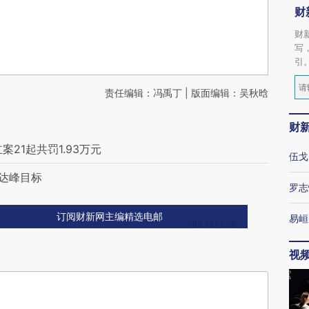
财
财
写
引
责任编辑：冯禹丁 | 版面编辑：吴秋晗
财
21起共罚1.93万元
伍戈
碳达峰目标
罗志
订阅财新网主编精选电邮
易峘
视