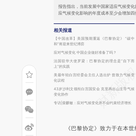
报告指出，当前发展中国家适应气候变化的
应气候变化影响的年度成本至少会增加四倍，
相关报道
【中国改革】美国预期重返《巴黎协定》 “碳中
和”将迎来世纪博弈
应对气候变化 中国企业做好准备了吗？
法国驻华大使罗梁：巴黎协定的理念是“自下而
上”的实践
美最年轻白宫经委会主任人选出炉 曾致力气候变
化议程
43岁沙利文领衔白宫国安会 克里再出山主导气候
变化协作
专访|柴麒敏：应对气候变化并不会约束经济增长
《巴黎协定》致力于在本世纪