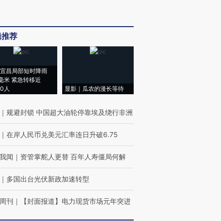
辑推荐
宜昌局部短时降雨
8毫米 紧急转移近
00人
显影｜瓜农的漫长等待
｜
规避封锁 中国超大油轮停靠埃及绕行非洲
｜
在岸人民币兑美元汇率连日升破6.75
我闻
｜
资管掌舵人更替 百年人寿僵局何解
｜
多国出台光伏新政加速转型
周刊
｜
【封面报道】电力现货市场元年突进