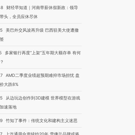
48
财经早知道｜河南带薪休假新政：领导
带头，全员应休尽休
进第四届链博
【商旅对话】华住集团
05
美巴外交风波再升级 巴西驻美大使遭撤
技“链”接产
【特别呈现】寻找100种
CFO：不靠规模取胜，华
【特别呈
签
有意思的生活方式·第三对
住三大增长引擎是什么？
有意思的
5
多家银行再度“上架”五年期大额存单 有何
？
37
AMD二季度业绩超预期难抑市场担忧 盘
价大跌8%
25
从边玩边创作到3D建模 世界模型在游戏
加速落地
09
竹知了事件：传统文化和建构主义迷思
47
上汽通用合资续约20年 雪佛兰品牌或将