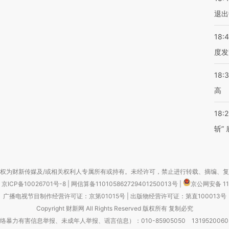
退出
18:
度发
18:
高
18:
斩”
权为财新传媒及/或相关权利人专属所有或持有。未经许可，禁止进行转载、摘编、
京ICP备10026701号-8
|
网信算备110105862729401250013号
|
京公网安备 11
广播电视节目制作经营许可证：京第01015号
|
出版物经营许可证：第直100013号
Copyright 财新网 All Rights Reserved 版权所有 复制必究
害信息举报、未成年人举报、谣言信息）：010-85905050 13195200605 举报邮