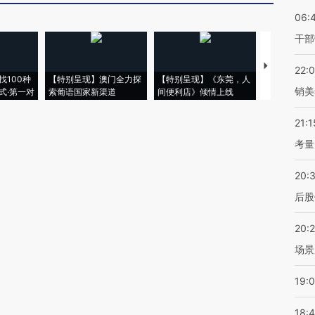
06:
干部
【推广】走
22:
找100种
【特别呈现】澳门全力探
【特别呈现】《东莞，人
会，让数智科
销美
式·第一对
索葡语国家新渠道
间便利店》倾情上线
业
21:1
考量
20:
后股
20:
场景
19:
18: