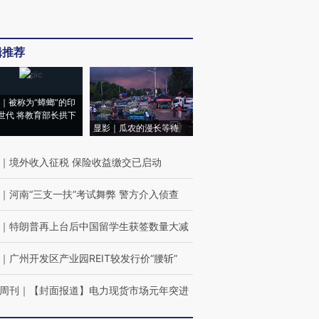
辑推荐
｜被称为“蟑螂”的印
世代 将教育部长拱下
显影｜瓜农的漫长等待
｜
境外收入征税 保险收益缴交已启动
｜
河南“三支一扶”考试舞弊 警方介入侦查
｜
特朗普再上台后中国留学生获签数量大减
｜
广州开发区产业园REIT较发行价“腰斩”
周刊
｜
【封面报道】电力现货市场元年突进