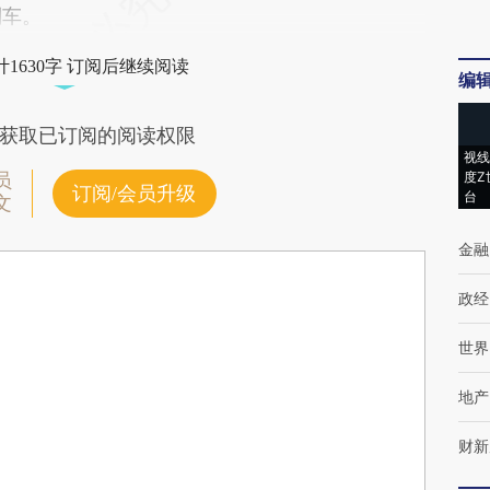
列车。
1630字 订阅后继续阅读
编
获取已订阅的阅读权限
视线
度Z
员
订阅/会员升级
台
文
金融
政经
世界
地产
财新