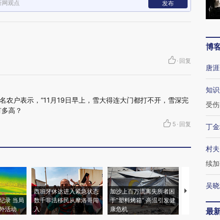
新网观点
发布
博
·
回复
唐涯
知识
名农户表示，“11月19日早上，雪大得连大门都打不开，雪深完
受伤
有多高？
5
·
回复
丁金
村夫
续加
吴晓
西班牙休达进入紧急状态
加沙上百万流离失所者困
马航飞行员
纪录 当局
数千非法移民从摩洛哥闯
于“塑料烤箱” 高温引发健
粒摇头丸 尿
外活动
入
康危机
毒品
最