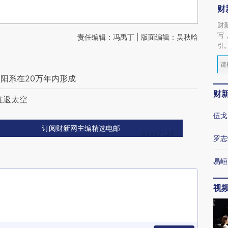
财
财
写
责任编辑：冯禹丁 | 版面编辑：吴秋晗
引
阳系在20万年内形成
财
往返太空
伍戈
订阅财新网主编精选电邮
罗志
易峘
视