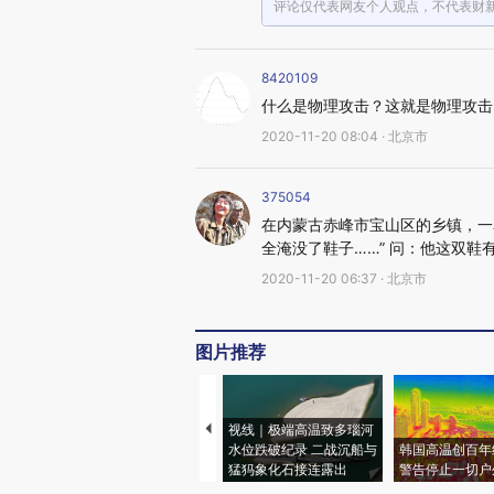
评论仅代表网友个人观点，不代表财
8420109
什么是物理攻击？这就是物理攻击
2020-11-20 08:04 · 北京市
375054
在内蒙古赤峰市宝山区的乡镇，一
全淹没了鞋子……” 问：他这双鞋
2020-11-20 06:37 · 北京市
图片推荐
视线｜极端高温致多瑙河
水位跌破纪录 二战沉船与
韩国高温创百年
猛犸象化石接连露出
警告停止一切户