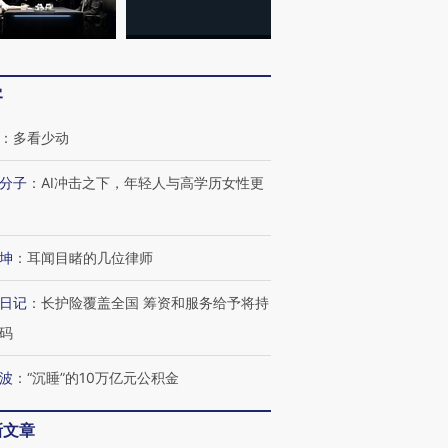
客
：
多看少动
分子
：
AI冲击之下，年轻人与高学历女性更
坤
：
耳闻目睹的几位律师
日记
：
长护险覆盖全国 筹资和服务给予将持
码
波
：
“沉睡”的10万亿元公积金
跨国走私7万
视线｜HY
检体内含3种
泽连斯基密集出访美英 索
秘鲁纳斯卡观光飞机坠毁
术：是什
要防空导弹“救急”
13人遇难
心“花钱找
新文章