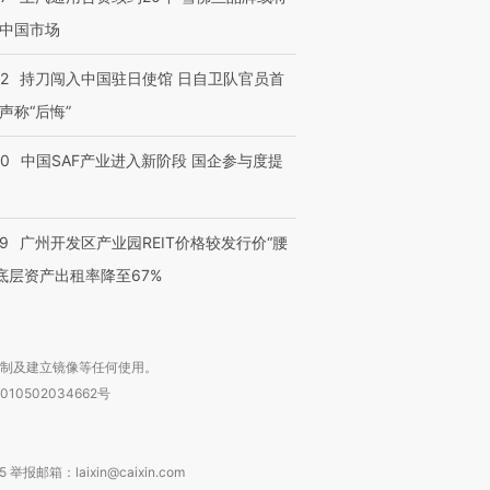
中国市场
42
持刀闯入中国驻日使馆 日自卫队官员首
声称“后悔”
30
中国SAF产业进入新阶段 国企参与度提
29
广州开发区产业园REIT价格较发行价“腰
 底层资产出租率降至67%
复制及建立镜像等任何使用。
010502034662号
箱：laixin@caixin.com