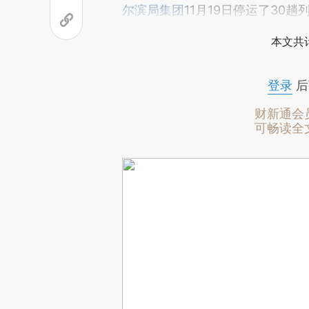
尔滨局集团
11月19日停运了30趟
本文共计
登录
后
财新通会
可畅读全