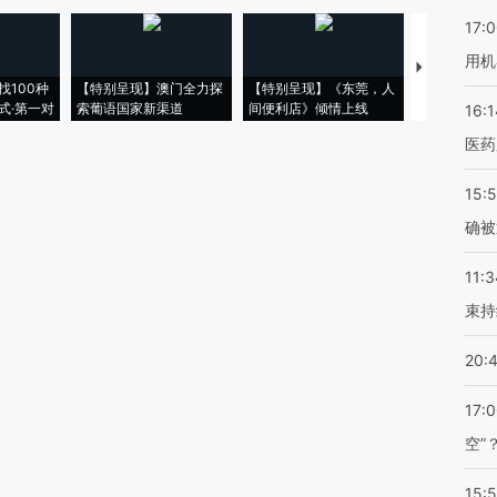
17:
用机
【推广】走
找100种
【特别呈现】澳门全力探
【特别呈现】《东莞，人
会，让数智科
式·第一对
索葡语国家新渠道
间便利店》倾情上线
业
16:1
医药
15:5
确被
11:3
束持
20:
17:
空”
15: