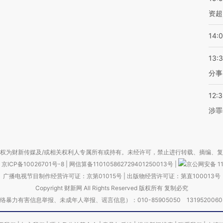
资超
14:
13:
分事
12:
涉罪
权为财新传媒及/或相关权利人专属所有或持有。未经许可，禁止进行转载、摘编、
京ICP备10026701号-8
|
网信算备110105862729401250013号
|
京公网安备 11
广播电视节目制作经营许可证：京第01015号
|
出版物经营许可证：第直100013号
Copyright 财新网 All Rights Reserved 版权所有 复制必究
害信息举报、未成年人举报、谣言信息）：010-85905050 13195200605 举报邮