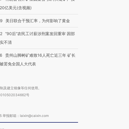
20亿美元(含视频)
09
美日联合干预汇率，为何影响了黄金
32
“90后”农民工讨薪涉刑案发回重审 因部
实不清
36
贵州山脚树矿难致16人死亡近三年 矿长
被罢免全国人大代表
复制及建立镜像等任何使用。
010502034662号
箱：laixin@caixin.com