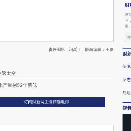
财
财
写
引
责任编辑：冯禹丁 | 版面编辑：王影
财
伍戈
往返太空
罗志
米产量创52年新低
易峘
订阅财新网主编精选电邮
视