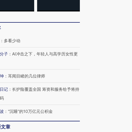
客
：
多看少动
分子
：
AI冲击之下，年轻人与高学历女性更
坤
：
耳闻目睹的几位律师
日记
：
长护险覆盖全国 筹资和服务给予将持
码
”还是“人道危
湖北宜昌局部短时降雨
哈尔滨遭遇短时极端强降
撕裂西班牙
128毫米 紧急转移近
雨 3小时累计雨量超80毫
秘鲁纳斯
波
：
“沉睡”的10万亿元公积金
4000人
米
13人遇难
新文章