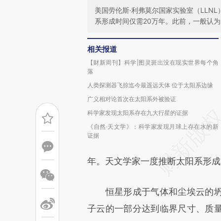
美国劳伦斯·利弗莫尔国家实验室（LLN
系形成时间仅需20万年。此前，一般认为太
相关报道
【财新周刊】科学|图灵斑出没在现实世界每个角
落
人类探测器飞掠迄今最遥远天体 位于太阳系边缘
广义相对论首次在太阳系外被验证
科学家发现太阳系存在九大行星的证据
《自然·天文学》：科学家发现月球上存在水的新
证据
年。天文学家一度推断太阳系形成需
恒星形成于气体和尘埃云的坍
子云的一部分达到临界尺寸、质