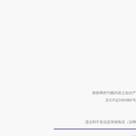
财新网所刊载内容之知识产
京ICP证090880号
违法和不良信息举报电话（涉网络暴力有