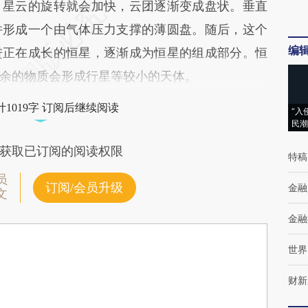
，星云的旋转就会加快，云团逐渐变成盘状。垂直
并形成一个由气体压力支撑的薄圆盘。随后，这个
编
进正在成长的恒星，逐渐成为恒星的组成部分。恒
余的物质会形成行星等较小的天体。
1019字 订阅后继续阅读
“入
民潮
获取已订阅的阅读权限
特稿
员
订阅/会员升级
金融
文
金融
世界
财新