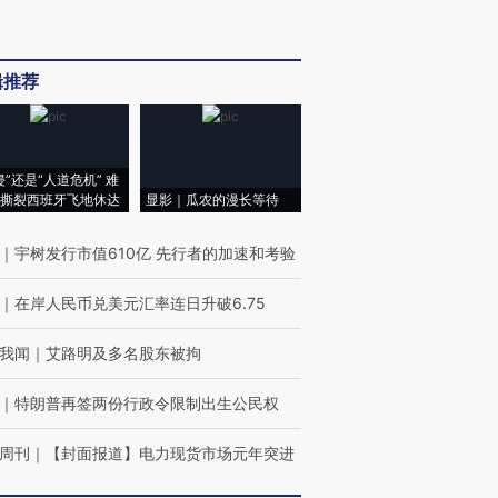
辑推荐
侵”还是“人道危机” 难
撕裂西班牙飞地休达
显影｜瓜农的漫长等待
｜
宇树发行市值610亿 先行者的加速和考验
｜
在岸人民币兑美元汇率连日升破6.75
我闻
｜
艾路明及多名股东被拘
｜
特朗普再签两份行政令限制出生公民权
周刊
｜
【封面报道】电力现货市场元年突进