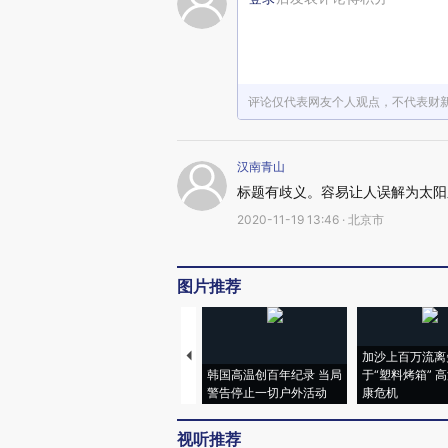
评论仅代表网友个人观点，不代表财
汉南青山
标题有歧义。容易让人误解为太阳
2020-11-19 13:46 · 北京市
图片推荐
加沙上百万流离
韩国高温创百年纪录 当局
于“塑料烤箱” 
警告停止一切户外活动
康危机
视听推荐