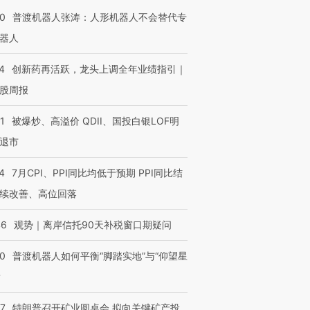
00
普渡机器人张涛：人形机器人不会替代专
器人
进第四届链博
【商旅对话】华住集团
技“链”接产
【特别呈现】寻找100种
CFO：不靠规模取胜，华
【特别呈
有意思的生活方式·第三对
住三大增长引擎是什么？
有意思的
4
创新药再活跃，龙头上调全年业绩指引｜
股周报
1
被爆炒、高溢价 QDII、国投白银LOF明
退市
4
7月CPI、PPI同比均低于预期 PPI同比结
续改善、高位回落
46
观势｜离岸信托90天补税窗口期疑问
00
普渡机器人如何平衡“脚踏实地”与“仰望星
？
57
特朗普召开矿业圆桌会 拟向关键矿产投