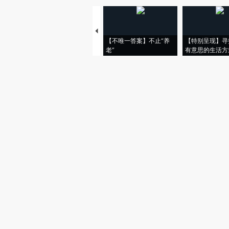
【不唯一答案】不止“养
【特别呈现】寻
老”
有意思的生活方