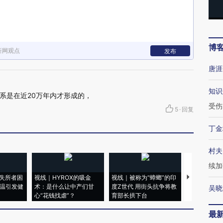
博
新网观点
发布
唐涯
知识
系是在近20万年内才形成的，
受伤
5
·
回复
丁金
村夫
续加
失所者困
视线｜HYROX的吸金
视线｜被称为“蟑螂”的印
视线｜“入侵
高温引发健
术：是什么让中产们甘
度Z世代 用街头抗争将教
机”？难民潮
吴晓
心“花钱找虐”？
育部长拱下台
飞地休达
最