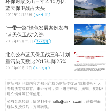
环保财政支出三年2.45万亿
蓝天保卫战占大头
2019年12月25日
APP打开
“一带一路”绿色发展案例发布
“蓝天保卫战”入选
2019年09月25日
APP打开
北京公布蓝天保卫战三年计划
重污染天数比2015年降25%
2018年09月17日
APP打开
财新网所刊载内容之知识产权为财新传媒及/或相关权利人
专属所有或持有。未经许可，禁止进行转载、摘编、复制及
建立镜像等任何使用。
如有意愿转载，请发邮件至
hello@caixin.com
，获得书面
确认及授权后，方可转载。