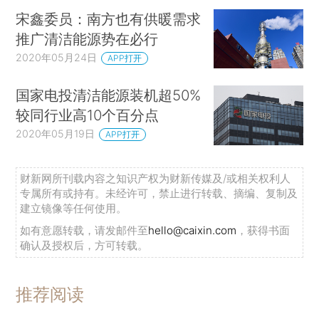
宋鑫委员：南方也有供暖需求
推广清洁能源势在必行
2020年05月24日
APP打开
国家电投清洁能源装机超50%
较同行业高10个百分点
2020年05月19日
APP打开
财新网所刊载内容之知识产权为财新传媒及/或相关权利人
专属所有或持有。未经许可，禁止进行转载、摘编、复制及
建立镜像等任何使用。
如有意愿转载，请发邮件至
hello@caixin.com
，获得书面
确认及授权后，方可转载。
推荐阅读