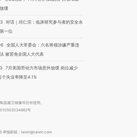
放缓
53
对话｜邱仁宗：临床研究参与者的安全永
第一位
06
全国人大常委会：六名将领涉嫌严重违
法 被罢免全国人大代表
43
7月美国劳动力市场意外放缓 岗位减少
3万个失业率降至4.1%
复制及建立镜像等任何使用。
010502034662号
箱：laixin@caixin.com