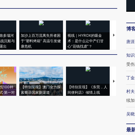
博
致多瑙河
加沙上百万流离失所者困
视线｜HYROX的吸金
马航飞行员
二战沉船与
于“塑料烤箱” 高温引发健
术：是什么让中产们甘
粒摇头丸 尿
唐涯
露出
康危机
心“花钱找虐”？
毒品
知识
受伤
丁金
【推广】走
找100种
【特别呈现】澳门全力探
【特别呈现】《东莞，人
会，让数智科
村夫
式·第一对
索葡语国家新渠道
间便利店》倾情上线
业
续加
吴晓
最