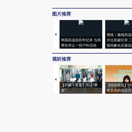
图片推荐
视线｜极端高温
韩国高温创百年纪录 当局
水位跌破纪录 
警告停止一切户外活动
猛犸象化石接连
视听推荐
【不唯一答案】不止“养
【特别呈现】寻
老”
有意思的生活方