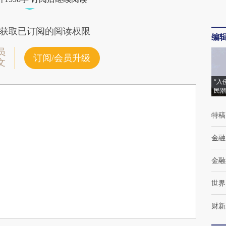
获取已订阅的阅读权限
编
员
订阅/会员升级
文
“入
民潮
特稿
金融
金融
世界
财新