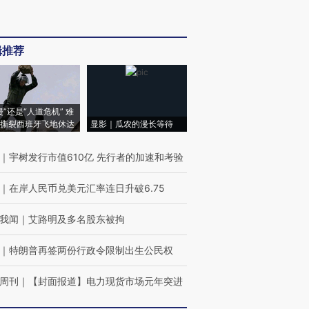
辑推荐
侵”还是“人道危机” 难
撕裂西班牙飞地休达
显影｜瓜农的漫长等待
｜
宇树发行市值610亿 先行者的加速和考验
｜
在岸人民币兑美元汇率连日升破6.75
我闻
｜
艾路明及多名股东被拘
｜
特朗普再签两份行政令限制出生公民权
周刊
｜
【封面报道】电力现货市场元年突进