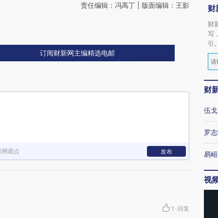
责任编辑：冯禹丁 | 版面编辑：王影
财
财
写
引
订阅财新网主编精选电邮
财
伍戈
罗志
新网观点
发布
易峘
视
1
·
回复