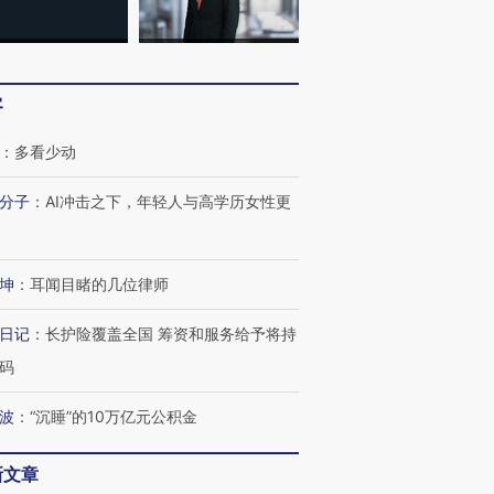
客
跨国走私7万
视线｜被称为“蟑螂”的印
视线｜“入侵”还是“人道危
检体内含3种
度Z世代 用街头抗争将教
机”？难民潮撕裂西班牙
秘鲁纳斯
：
多看少动
育部长拱下台
飞地休达
13人遇难
分子
：
AI冲击之下，年轻人与高学历女性更
坤
：
耳闻目睹的几位律师
进第四届链博
【商旅对话】华住集团
技“链”接产
【特别呈现】寻找100种
CFO：不靠规模取胜，华
【特别呈
日记
：
长护险覆盖全国 筹资和服务给予将持
有意思的生活方式·第三对
住三大增长引擎是什么？
有意思的
码
波
：
“沉睡”的10万亿元公积金
新文章