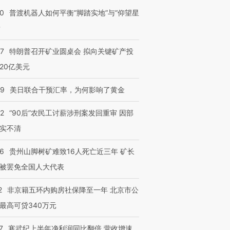
00
普渡机器人如何平衡“脚踏实地”与“仰望星
？
57
特朗普召开矿业圆桌会 拟向关键矿产投
20亿美元
09
美日联合干预汇率，为何影响了黄金
32
“90后”农民工讨薪涉刑案发回重审 因部
实不清
36
贵州山脚树矿难致16人死亡近三年 矿长
被罢免全国人大代表
2
非京籍五环内购房社保降至一年 北京市公
最高可贷340万元
7
寒武纪上半年净利润同比翻倍 营收增速