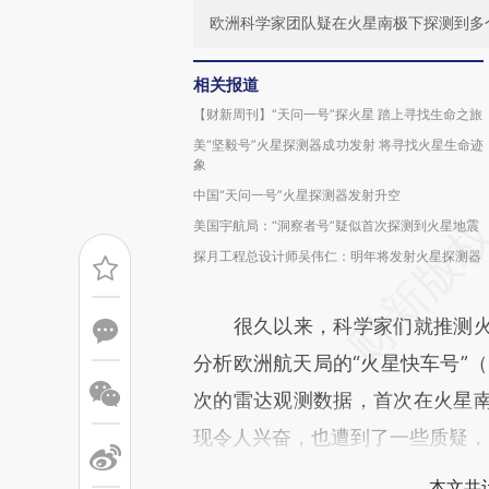
欧洲科学家团队疑在火星南极下探测到多
相关报道
【财新周刊】“天问一号”探火星 踏上寻找生命之旅
美“坚毅号”火星探测器成功发射 将寻找火星生命迹
象
中国“天问一号”火星探测器发射升空
美国宇航局：“洞察者号”疑似首次探测到火星地震
探月工程总设计师吴伟仁：明年将发射火星探测器
很久以来，科学家们就推测火
分析欧洲航天局的“火星快车号”（Mar
次的雷达观测数据，首次在火星
现令人兴奋，也遭到了一些质疑，
本文共计