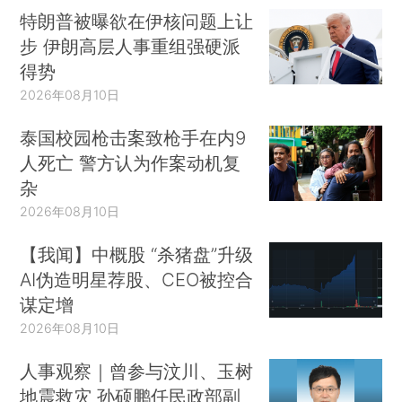
特朗普被曝欲在伊核问题上让
步 伊朗高层人事重组强硬派
得势
2026年08月10日
泰国校园枪击案致枪手在内9
人死亡 警方认为作案动机复
杂
2026年08月10日
【我闻】中概股 “杀猪盘”升级
AI伪造明星荐股、CEO被控合
谋定增
2026年08月10日
人事观察｜曾参与汶川、玉树
地震救灾 孙硕鹏任民政部副