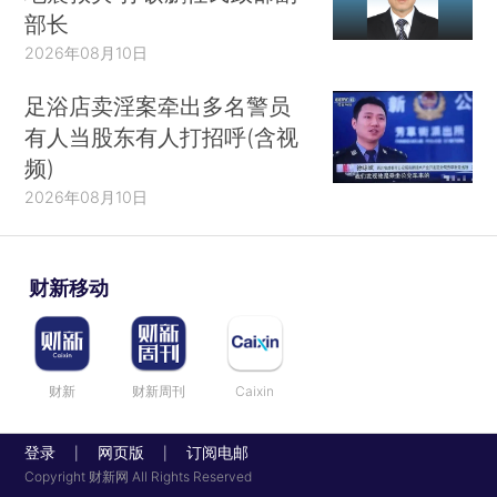
部长
2026年08月10日
足浴店卖淫案牵出多名警员
有人当股东有人打招呼(含视
频)
2026年08月10日
财新移动
财新
财新周刊
Caixin
登录
网页版
订阅电邮
|
|
Copyright 财新网 All Rights Reserved