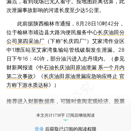
漏点，看到现场已无人看守。按地图距离估算，此
次泄漏事故影响的河道长度至少达5公里。
此前据陕西榆林市通报，8月28日10时42分，
位于榆林市靖边县大路沟便民服务中心
长庆油田分
公司第四采油厂
（下称“长庆四厂”）艾家湾作业区
中1增压站至艾家湾集输站管线破裂发生泄漏。28
日下午16：40许，部分油污进入志丹境内。（参见
财新网报道《
中石油长庆油田原油泄漏 系一个月内
第二次事故
》《
长庆油田原油泄漏应急响应终止 官
方称下游水质达标
》）
推荐进入
财新数据库
，可随时查阅宏观经济、股票
债券、公司人物，财经数据尽在掌握。
本文共计1738字 订阅后继续阅读
登录
后获取已订阅的阅读权限