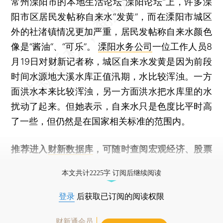
常州溧阳市的本地生活论坛“溧阳论坛”上，许多溧
阳市区居民发帖称自来水“发黄”，而在溧阳市城区
外的社渚镇情况更加严重，居民发帖称自来水颜色
像是“酱油“、“可乐”。
溧阳水务公司
一位工作人员8
月19日对财新记者称，城区自来水发黄是因为前段
时间水源地大溪水库正值汛期，水比较浑浊。一方
面洪水本来比较浑浊，另一方面洪水把水库里的水
扰动了起来。但她表示，自来水只是色度比平时高
了一些，但仍然是在国家相关标准的范围内。
推荐进入
财新数据库
，可随时查阅宏观经济、股票
债券、公司人物，财经数据尽在掌握。
本文共计2225字 订阅后继续阅读
登录
后获取已订阅的阅读权限
财新通会员