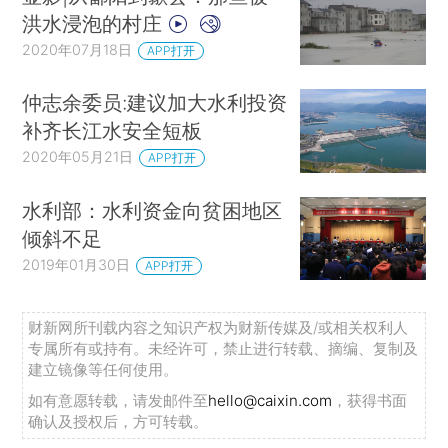
洪水浸泡的村庄
2020年07月18日
APP打开
仲志余委员:建议加大水利投资
补齐长江水安全短板
2020年05月21日
APP打开
水利部：水利资金向贫困地区
倾斜不足
2019年01月30日
APP打开
财新网所刊载内容之知识产权为财新传媒及/或相关权利人
专属所有或持有。未经许可，禁止进行转载、摘编、复制及
建立镜像等任何使用。
如有意愿转载，请发邮件至
hello@caixin.com
，获得书面
确认及授权后，方可转载。