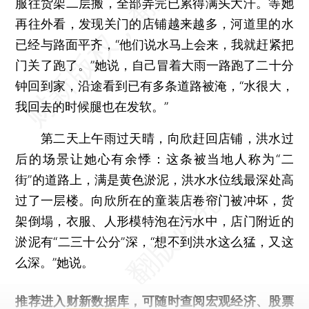
服往货架二层搬，全部弄完已累得满头大汗。等她
再往外看，发现关门的店铺越来越多，河道里的水
已经与路面平齐，“他们说水马上会来，我就赶紧把
门关了跑了。”她说，自己冒着大雨一路跑了二十分
钟回到家，沿途看到已有多条道路被淹，“水很大，
我回去的时候腿也在发软。”
第二天上午雨过天晴，向欣赶回店铺，洪水过
后的场景让她心有余悸：这条被当地人称为“二
街”的道路上，满是黄色淤泥，洪水水位线最深处高
过了一层楼。向欣所在的童装店卷帘门被冲坏，货
架倒塌，衣服、人形模特泡在污水中，店门附近的
淤泥有“二三十公分”深，“想不到洪水这么猛，又这
么深。”她说。
推荐进入
财新数据库
，可随时查阅宏观经济、股票