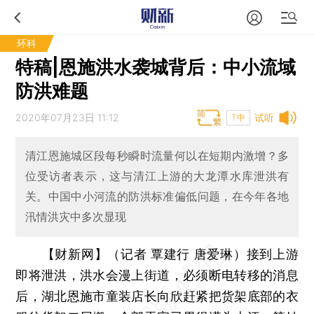
环科
特稿|恩施洪水袭城背后：中小流域
防洪难题
2020年07月23日 11:12
试听
T中
清江恩施城区段每秒瞬时流量何以在短期内激增？多
位受访者表示，这与清江上游的大龙潭水库泄洪有
关。中国中小河流的防洪标准偏低问题，在今年各地
汛情洪灾中多次显现
【财新网】（记者 覃建行 唐爱琳）
接到上游
即将泄洪，洪水会漫上街道，必须断电转移的消息
后，湖北恩施市童装店长向欣赶紧把货架底部的衣