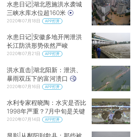
水患日记|湖北恩施洪水袭城
三峡水库水位超160米
2020年07月18日
APP打开
水患日记|安徽多地开闸泄洪
长江防洪形势依然严峻
2020年07月21日
APP打开
洪水直击|湖北阳新：泄洪、
暴雨双压下的富河溃口
2020年07月16日
APP打开
水利专家程晓陶：水灾是否比
1998年严重？7月中旬是关键
2020年07月14日
APP打开
显影|从鄱阳到歙县：那些被