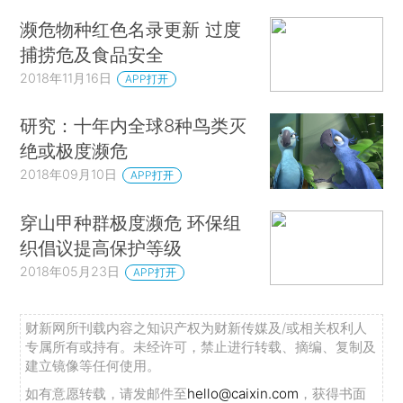
濒危物种红色名录更新 过度
捕捞危及食品安全
2018年11月16日
APP打开
研究：十年内全球8种鸟类灭
绝或极度濒危
2018年09月10日
APP打开
穿山甲种群极度濒危 环保组
织倡议提高保护等级
2018年05月23日
APP打开
财新网所刊载内容之知识产权为财新传媒及/或相关权利人
专属所有或持有。未经许可，禁止进行转载、摘编、复制及
建立镜像等任何使用。
如有意愿转载，请发邮件至
hello@caixin.com
，获得书面