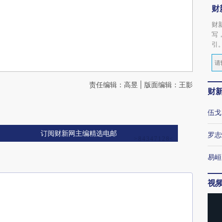
财
财
写
引
责任编辑：高昱 | 版面编辑：王影
财
伍戈
订阅财新网主编精选电邮
罗志
易峘
视