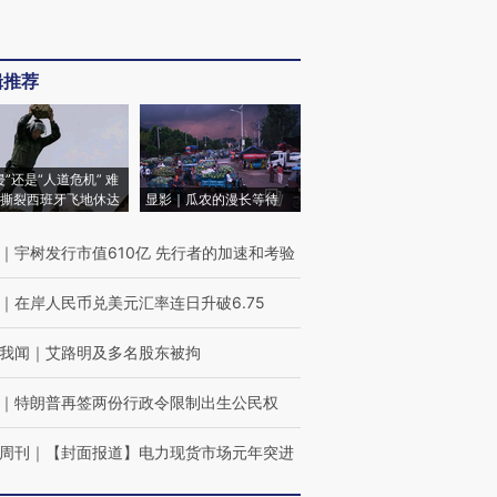
辑推荐
侵”还是“人道危机” 难
撕裂西班牙飞地休达
显影｜瓜农的漫长等待
｜
宇树发行市值610亿 先行者的加速和考验
｜
在岸人民币兑美元汇率连日升破6.75
我闻
｜
艾路明及多名股东被拘
｜
特朗普再签两份行政令限制出生公民权
周刊
｜
【封面报道】电力现货市场元年突进