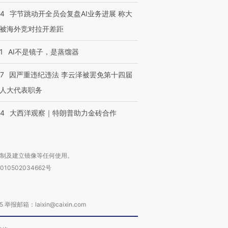
44
字节跳动开全员会复盘AI业务进展 称大
被海外竞对拉开差距
1
AI不是镜子，是蒸馏器
07
因严重违纪违法 李云泽被罢免第十四届
人大代表职务
44
大西洋观察｜特朗普助力金砖合作
复制及建立镜像等任何使用。
010502034662号
箱：laixin@caixin.com