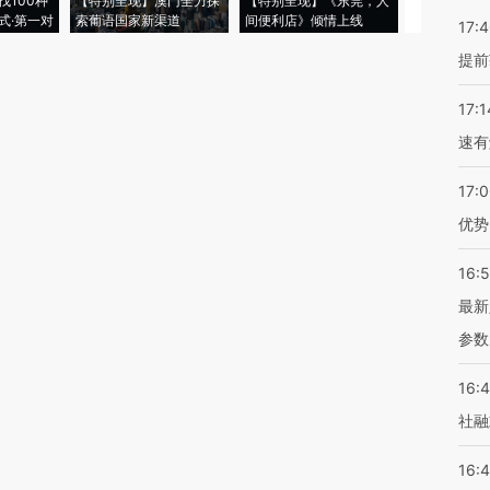
找100种
【特别呈现】澳门全力探
【特别呈现】《东莞，人
会，让数智科
式·第一对
索葡语国家新渠道
间便利店》倾情上线
业
17:
提前
17:1
速有
17:
优势
16:
最新
参数
16:
社融
16: