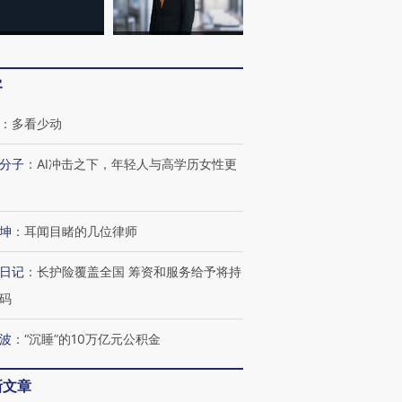
客
：
多看少动
分子
：
AI冲击之下，年轻人与高学历女性更
坤
：
耳闻目睹的几位律师
跨国走私7万
视线｜被称为“蟑螂”的印
视线｜“入侵”还是“人道危
检体内含3种
度Z世代 用街头抗争将教
机”？难民潮撕裂西班牙
秘鲁纳斯
日记
：
长护险覆盖全国 筹资和服务给予将持
育部长拱下台
飞地休达
13人遇难
码
波
：
“沉睡”的10万亿元公积金
新文章
进第四届链博
【商旅对话】华住集团