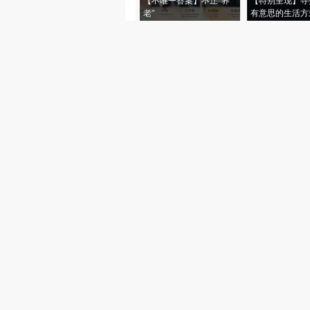
【不唯一答案】不止“养
【特别呈现】寻
老”
有意思的生活方