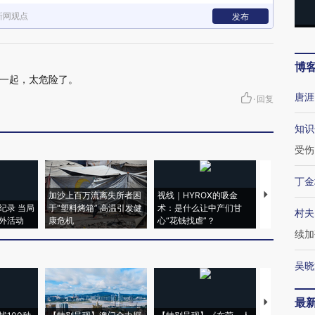
新网观点
发布
博
一起，太危险了。
唐涯
·
回复
知识
受伤
丁金
加沙上百万流离失所者困
视线｜HYROX的吸金
马航飞行员
纪录 当局
于“塑料烤箱” 高温引发健
术：是什么让中产们甘
粒摇头丸 尿
村夫
外活动
康危机
心“花钱找虐”？
毒品
续加
吴晓
最
【推广】走