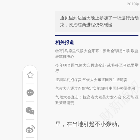
2019年
通贝里到达当天晚上参加了一场游行活动
束，政治磋商进程仍然缓慢
相关报道
特写|马德里气候大会开幕：聚焦全球碳市场 欧盟
表减排决心
今年联合国气候大会再遭变卦 或将移至马德里举
行
逆潮流拥抱煤炭 气候大会东道国波兰遭谴责
气候大会通过巴黎协定实施细则 中国起桥梁作用
气候大会直击：抗议者大闹美方发布会 化石能源
政策遭谴责
里，在当地引起不小轰动。