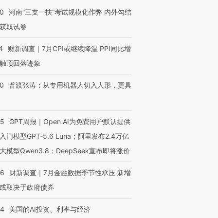
技“链”接产
【特别呈现】寻找100种
CFO：不靠规模取胜，华
【特别呈
有意思的生活方式·第三对
住三大增长引擎是什么？
有意思的
40
河南“三支一扶”考试规模化作弊 内外勾结
获取试卷
4
财新调查｜7月CPI或继续降温 PPI同比增
触顶回落迹象
00
普渡张涛：从专用机器人切入人形，更具
55
GPT周报｜Open AI为免费用户默认提供
入门模型GPT-5.6 Luna；阿里发布2.4万亿
大模型Qwen3.8；DeepSeek宣布即将涨价
46
财新调查｜7月金融数据季节性承压 新增
或取决于政府债券
44
美国的AI投资、利率与经济