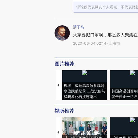
评论仅代表网友个人观点，不代表财
孺子马
大家要戴口罩啊，那么多人聚集在
2020-06-04 02:14 · 上海市
图片推荐
视线｜极端高温致多瑙河
水位跌破纪录 二战沉船与
韩国高温创百年
猛犸象化石接连露出
警告停止一切户
视听推荐