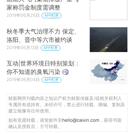
家称罚金制度需调整
2019年06月26日
APP打开
秋冬季大气治理不力 保定、
洛阳、晋中等六市被约谈
2019年06月13日
APP打开
互动|世界环境日特别策划：
你不知道的臭氧污染
2019年06月04日
APP打开
财新网所刊载内容之知识产权为财新传媒及/或相关权利人
专属所有或持有。未经许可，禁止进行转载、摘编、复制及
建立镜像等任何使用。
如有意愿转载，请发邮件至
hello@caixin.com
，获得书面
确认及授权后，方可转载。