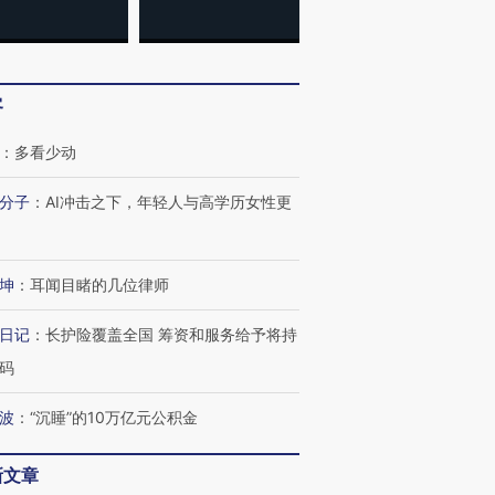
客
：
多看少动
分子
：
AI冲击之下，年轻人与高学历女性更
坤
：
耳闻目睹的几位律师
日记
：
长护险覆盖全国 筹资和服务给予将持
OX的吸金
马航飞行员跨国走私7万
视线｜被称为“蟑螂”的印
码
让中产们甘
粒摇头丸 尿检体内含3种
度Z世代 用街头抗争将教
秘鲁纳斯
”？
毒品
育部长拱下台
13人遇难
波
：
“沉睡”的10万亿元公积金
新文章