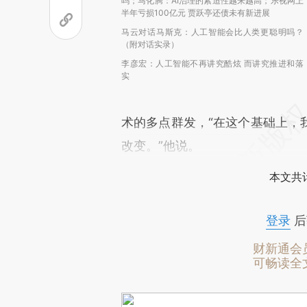
吗；马化腾：AI治理的紧迫性越来越高；乐视网上
半年亏损100亿元 贾跃亭还债未有新进展
马云对话马斯克：人工智能会比人类更聪明吗？
（附对话实录）
李彦宏：人工智能不再讲究酷炫 而讲究推进和落
实
术的多点群发，“在这个基础上，
改变。”他说。
本文共计
登录
后
财新通会
可畅读全