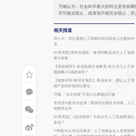
万钢认为，社会科学最大的特点是有前瞻
尽可能去阻止，或者说不能完全阻止，至
相关报道
周小川：充分重视人工智能对就业和收入分配的冲
击
AI·研究院|清华孙茂松：推理判断是这代人工智能
最大短板
【研报精华】收缩战线主攻教育 科大讯飞人工智
能战略2.0成效如何？
【财新时间·新经济预言】商汤徐冰：要让人工智
能产生的价值得以量化
万钢：“自主创新”不是什么事都自己做
李克强与默克尔会谈：愿深化中德技术创新、人工
智能等合作
AI·研究院|《流浪地球》中的太空人工智能离我们
多远？
T早报|马云对话马斯克：人工智能会比人类更聪明