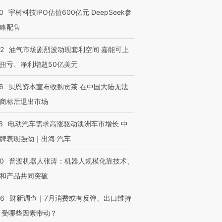
0
宇树科技IPO估值600亿元 DeepSeek参
进第四届链博
【商旅对话】华住集团
技“链”接产
【特别呈现】寻找100种
CFO：不靠规模取胜，华
【特别呈
略配售
有意思的生活方式·第三对
住三大增长引擎是什么？
有意思的
22
油气市场剧烈波动现套利空间 嘉能可上
扭亏、净利增超50亿美元
6
贝恩资本宣布收购贡茶 在中国大陆无法
商标后退出市场
6
电动汽车需求高涨驱动澳洲车市增长 中
牌表现强劲｜出海·汽车
00
普渡机器人张涛：机器人规模化靠技术、
和产品共同突破
56
财新调查｜7月消费或有反弹、出口维持
 受哪些因素带动？