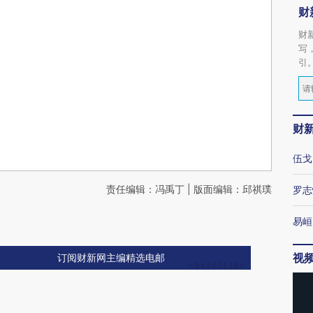
财
财
写
引
财
伍戈
责任编辑：冯禹丁 | 版面编辑：邱祺璞
罗志
易峘
视
订阅财新网主编精选电邮