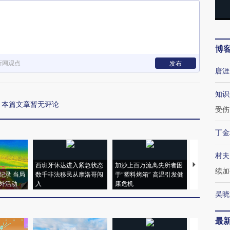
博
新网观点
发布
唐涯
知识
本篇文章暂无评论
受伤
丁金
村夫
西班牙休达进入紧急状态
加沙上百万流离失所者困
视线｜HYR
续加
纪录 当局
数千非法移民从摩洛哥闯
于“塑料烤箱” 高温引发健
术：是什么
外活动
入
康危机
心“花钱找虐
吴晓
最