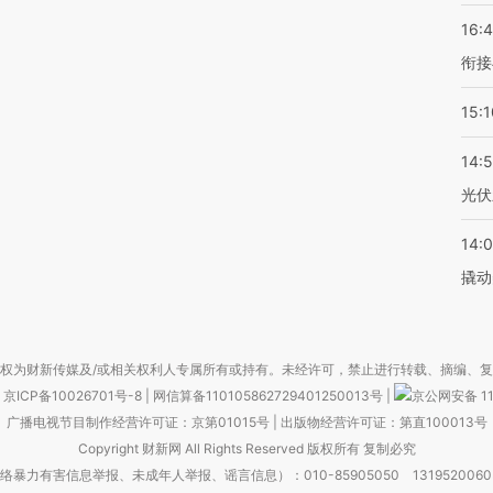
16:
衔接
15:1
14:
光伏
14:
撬动
权为财新传媒及/或相关权利人专属所有或持有。未经许可，禁止进行转载、摘编、
京ICP备10026701号-8
|
网信算备110105862729401250013号
|
京公网安备 11
广播电视节目制作经营许可证：京第01015号
|
出版物经营许可证：第直100013号
Copyright 财新网 All Rights Reserved 版权所有 复制必究
害信息举报、未成年人举报、谣言信息）：010-85905050 13195200605 举报邮