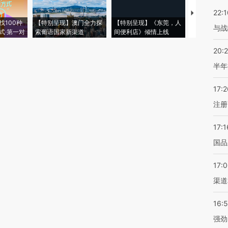
22:1
【推广】走
找100种
【特别呈现】澳门全力探
【特别呈现】《东莞，人
会，让数智科
与战
式·第一对
索葡语国家新渠道
间便利店》倾情上线
业
20:
半年
17:2
注册
17:1
国品
17:
渠道
16:
强劲