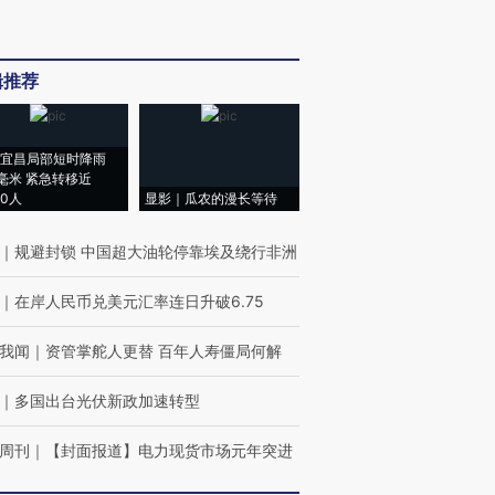
辑推荐
宜昌局部短时降雨
8毫米 紧急转移近
00人
显影｜瓜农的漫长等待
｜
规避封锁 中国超大油轮停靠埃及绕行非洲
｜
在岸人民币兑美元汇率连日升破6.75
我闻
｜
资管掌舵人更替 百年人寿僵局何解
｜
多国出台光伏新政加速转型
周刊
｜
【封面报道】电力现货市场元年突进