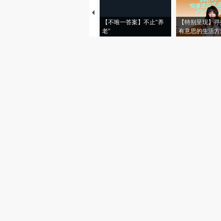
【不唯一答案】不止“养
【特别呈现】寻
老”
有意思的生活方