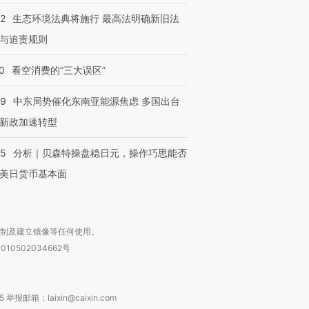
42
生态环境法典将施行 最高法明确新旧法
与追责规则
0
看空消费的“三大误区”
59
中东局势催化东南亚能源焦虑 多国出台
新政加速转型
05
分析｜贝森特操盘稳日元，操作巧思能否
美日货币基本面
复制及建立镜像等任何使用。
010502034662号
箱：laixin@caixin.com