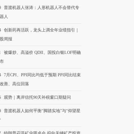
0
普渡机器人张涛：人形机器人不会替代专
器人
4
创新药再活跃，龙头上调全年业绩指引｜
股周报
1
被爆炒、高溢价 QDII、国投白银LOF明确
市
4
7月CPI、PPI同比均低于预期 PPI同比结束
改善、高位回落
6
观势｜离岸信托90天补税窗口期疑问
0
普渡机器人如何平衡“脚踏实地”与“仰望星
？
7
特朗普召开矿业圆桌会 拟向关键矿产投资