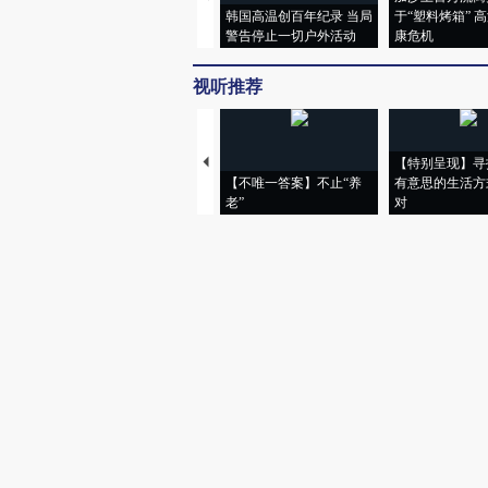
韩国高温创百年纪录 当局
于“塑料烤箱” 
警告停止一切户外活动
康危机
视听推荐
【特别呈现】寻找
【不唯一答案】不止“养
有意思的生活方
老”
对