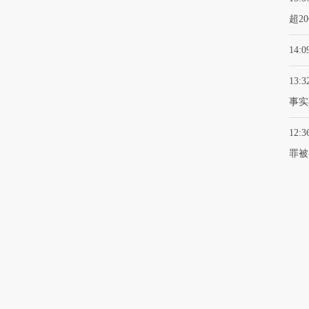
超2
14:0
13:3
事实
12:3
罪被
权为财新传媒及/或相关权利人专属所有或持有。未经许可，禁止进行转载、摘编、
880号
京ICP备10026701号-8
|
网信算备110105862729401250013号
|
京公网安备 110105
广播电视节目制作经营许可证：京第01015号
|
出版物经营许可证：第直100013号
Copyright 财新网 All Rights Reserved 版权所有 复制必究
力有害信息举报、未成年人举报、谣言信息）：010-85905050 13195200605 举报邮箱：