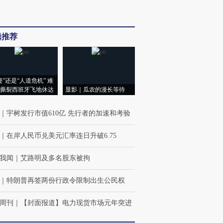
辑推荐
侵”还是“人道危机” 难
撕裂西班牙飞地休达
显影｜瓜农的漫长等待
｜
宇树发行市值610亿 先行者的加速和考验
｜
在岸人民币兑美元汇率连日升破6.75
我闻
｜
艾路明及多名股东被拘
｜
特朗普再签两份行政令限制出生公民权
周刊
｜
【封面报道】电力现货市场元年突进
”还是“人道危
湖北宜昌局部短时降雨
哈尔滨遭遇短时极端强降