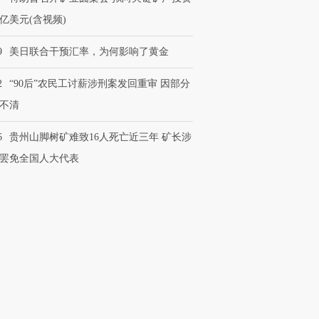
0亿美元(含视频)
9
美日联合干预汇率，为何影响了黄金
2
“90后”农民工讨薪涉刑案发回重审 因部分
不清
6
贵州山脚树矿难致16人死亡近三年 矿长涉
罢免全国人大代表
复制及建立镜像等任何使用。
02034662号
laixin@caixin.com