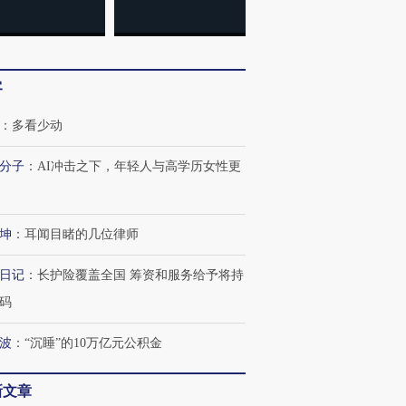
客
：
多看少动
分子
：
AI冲击之下，年轻人与高学历女性更
坤
：
耳闻目睹的几位律师
日记
：
长护险覆盖全国 筹资和服务给予将持
码
波
：
“沉睡”的10万亿元公积金
新文章