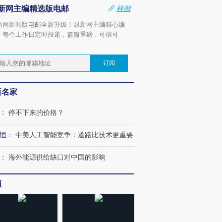
撕裂西班牙
128毫米 紧急转移近4000
雨 3小时累计雨量超80毫
秘鲁纳斯
新网主编精选版电邮
样例
人
米
13人遇难
新网新闻版电邮全新升级！财新网主编精心编
，每个工作日定时投递，篇篇重磅，可信可
。
订阅
进第四届链博
【特别呈现】寻找100种
【商旅对话】华住集团
【特别呈
技“链”接产
有意思的生活方式·第三
CFO：不靠规模取胜，华
有意思的
新名家
对
住三大增长引擎是什么？
对
：
停不下来的价格？
恒
：
中美人工智能竞争：道路比技术更重要
：
海外能源供给缺口对中国的影响
频