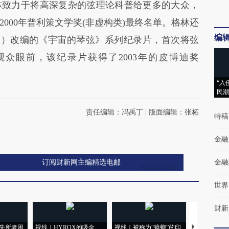
致力于将高深复杂的弦理论科普给更多的大众，
000年普利策文学奖(非虚构类)最终名单。格林还
编
S）改编的《宇宙的琴弦》系列纪录片，首次将弦
众眼前，该纪录片获得了2003年的皮博迪奖
“入
民潮
责任编辑：冯禹丁 | 版面编辑：张柘
特稿
金融
订阅财新网主编精选电邮
金融
世界
财新
失所者困
视线｜HYROX的吸金
视线｜被称为“蟑螂”的印
视线｜“入侵