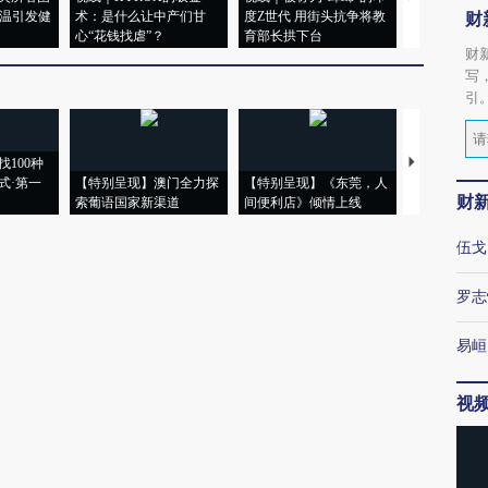
高温引发健
术：是什么让中产们甘
度Z世代 用街头抗争将教
机”？难民潮
财
心“花钱找虐”？
育部长拱下台
飞地休达
财
写
引
100种
【推广】走
式·第一
【特别呈现】澳门全力探
【特别呈现】《东莞，人
会，让数智科
财
索葡语国家新渠道
间便利店》倾情上线
业
伍戈
罗志
易峘
视