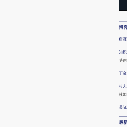
博
唐涯
知识
受伤
丁金
村夫
续加
吴晓
最