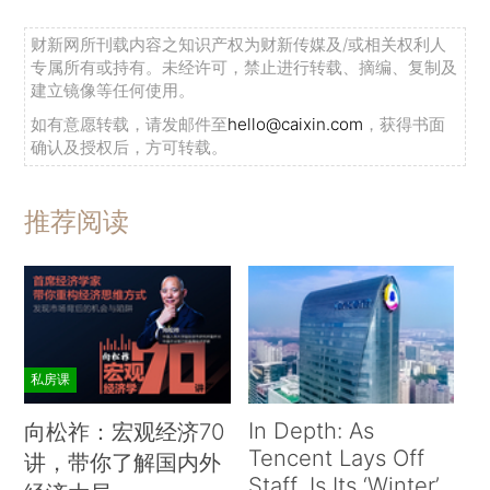
财新网所刊载内容之知识产权为财新传媒及/或相关权利人
专属所有或持有。未经许可，禁止进行转载、摘编、复制及
建立镜像等任何使用。
如有意愿转载，请发邮件至
hello@caixin.com
，获得书面
确认及授权后，方可转载。
推荐阅读
私房课
In Depth: As
向松祚：宏观经济70
Tencent Lays Off
讲，带你了解国内外
Staff, Is Its ‘Winter’