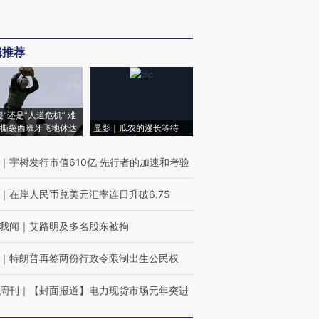
辑推荐
侵”还是“人道危机” 难
撕裂西班牙飞地休达
显影｜瓜农的漫长等待
｜
宇树发行市值610亿 先行者的加速和考验
｜
在岸人民币兑美元汇率连日升破6.75
我闻
｜
艾路明及多名股东被拘
｜
特朗普再签两份行政令限制出生公民权
周刊
｜
【封面报道】电力现货市场元年突进