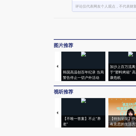
评论仅代表网友个人观点，不代表财
图片推荐
加沙上百万流离
韩国高温创百年纪录 当局
于“塑料烤箱” 
警告停止一切户外活动
康危机
视听推荐
【不唯一答案】不止“养
【特别呈现】寻
老”
有意思的生活方