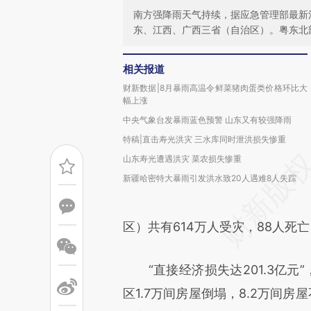
南方强降雨天气持续，据应急管理部最新
东、江西、广西三省（自治区）。粤东北
相关报道
财新数据|8月暴雨高温令鲜菜猪肉蛋类价格环比大
幅上涨
中央气象台发暴雨蓝色预警 山东又有较强降雨
特稿|直击寿光洪灾 三水库同时泄洪损失惨重
山东寿光遭遇洪灾 菜农损失惨重
新疆哈密特大暴雨引发洪水致20人遇难8人失踪
区）共有614万人受灾，88人死亡
“直接经济损失达201.3亿元”
区1.7万间房屋倒塌，8.2万间房