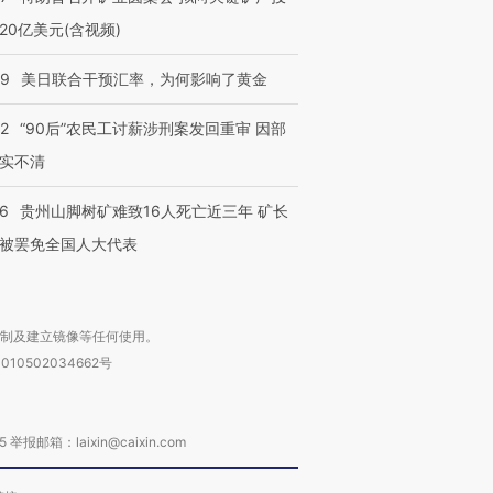
20亿美元(含视频)
09
美日联合干预汇率，为何影响了黄金
32
“90后”农民工讨薪涉刑案发回重审 因部
实不清
36
贵州山脚树矿难致16人死亡近三年 矿长
被罢免全国人大代表
复制及建立镜像等任何使用。
010502034662号
箱：laixin@caixin.com