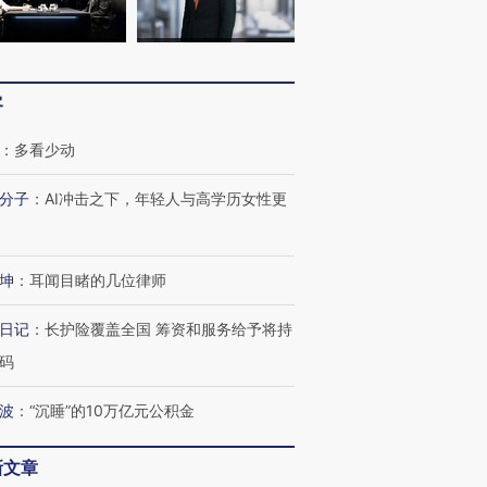
客
：
多看少动
分子
：
AI冲击之下，年轻人与高学历女性更
”还是“人道危
湖北宜昌局部短时降雨
哈尔滨遭遇短时极端强降
撕裂西班牙
128毫米 紧急转移近
雨 3小时累计雨量超80毫
秘鲁纳斯
4000人
米
13人遇难
坤
：
耳闻目睹的几位律师
日记
：
长护险覆盖全国 筹资和服务给予将持
码
进第四届链博
【商旅对话】华住集团
波
：
“沉睡”的10万亿元公积金
技“链”接产
【特别呈现】寻找100种
CFO：不靠规模取胜，华
【特别呈
有意思的生活方式·第三对
住三大增长引擎是什么？
有意思的
新文章