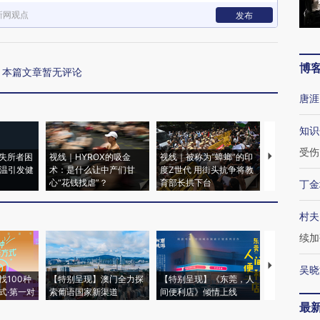
新网观点
发布
博
本篇文章暂无评论
唐涯
知识
受伤
失所者困
视线｜HYROX的吸金
视线｜被称为“蟑螂”的印
视线｜“入侵
高温引发健
术：是什么让中产们甘
度Z世代 用街头抗争将教
机”？难民潮
心“花钱找虐”？
育部长拱下台
飞地休达
丁金
村夫
续加
【推广】走
吴晓
找100种
【特别呈现】澳门全力探
【特别呈现】《东莞，人
会，让数智科
式·第一对
索葡语国家新渠道
间便利店》倾情上线
业
最