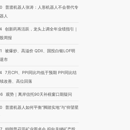
00
普渡机器人张涛：人形机器人不会替代专
器人
4
创新药再活跃，龙头上调全年业绩指引｜
股周报
1
被爆炒、高溢价 QDII、国投白银LOF明
退市
4
7月CPI、PPI同比均低于预期 PPI同比结
续改善、高位回落
46
观势｜离岸信托90天补税窗口期疑问
00
普渡机器人如何平衡“脚踏实地”与“仰望星
？
57
特朗普召开矿业圆桌会 拟向关键矿产投