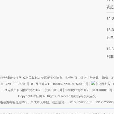
资超
14:
13:
分事
12:
涉罪
权为财新传媒及/或相关权利人专属所有或持有。未经许可，禁止进行转载、摘编、
京ICP备10026701号-8
|
网信算备110105862729401250013号
|
京公网安备 11
广播电视节目制作经营许可证：京第01015号
|
出版物经营许可证：第直100013号
Copyright 财新网 All Rights Reserved 版权所有 复制必究
害信息举报、未成年人举报、谣言信息）：010-85905050 13195200605 举报邮