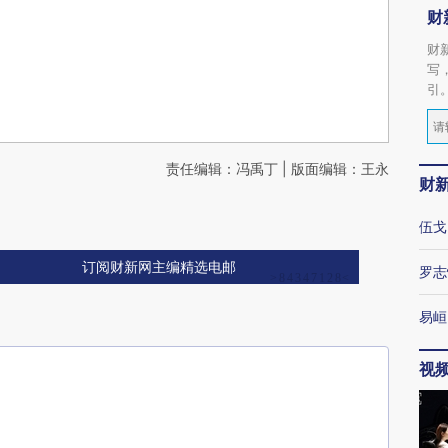
财
财
写
引
责任编辑：冯禹丁 | 版面编辑：王永
财
伍戈
订阅财新网主编精选电邮
罗志
易峘
视