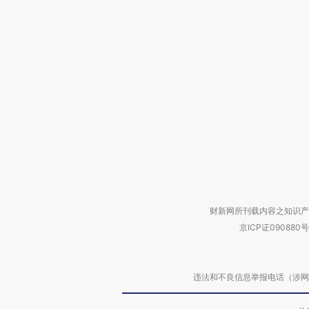
财新网所刊载内容之知识产
京ICP证090880号
违法和不良信息举报电话（涉网络暴力有