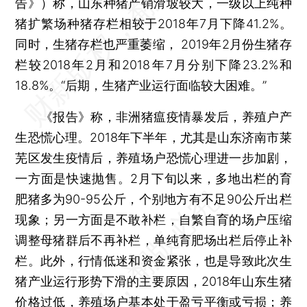
告》）称，山东种猪产销滑坡较大，一级以上纯种
猪扩繁场种猪存栏相较于2018年7月下降41.2%。
同时，生猪存栏也严重萎缩， 2019年2月份生猪存
栏较2018年2月和2018年7月分别下降23.2%和
18.8%。“后期，生猪产业运行面临较大困难。”
《报告》称，非洲猪瘟疫情暴发后，养殖户产
生恐慌心理。2018年下半年，尤其是山东济南市莱
芜区发生疫情后，养殖场户恐慌心理进一步加剧，
一方面是快速抛售。2月下旬以来，多地出栏的育
肥猪多为90-95公斤，个别地方有不足90公斤出栏
现象；另一方面是不敢补栏，自繁自育的场户压缩
调整母猪群后不再补栏，单纯育肥场出栏后停止补
栏。此外，行情低迷和资金紧张，也是导致此次生
猪产业运行形势下滑的主要原因，2018年山东生猪
价格过低，养殖场户基本处于盈亏平衡或亏损；养