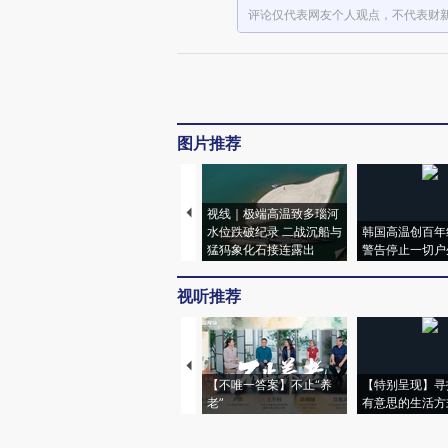
评论仅代表网友个人观点，不代表财
图片推荐
视线｜极端高温致多瑙河
水位跌破纪录 二战沉船与
韩国高温创百年
猛犸象化石接连露出
警告停止一切户
视听推荐
【不唯一答案】不止“养
【特别呈现】寻
老”
有意思的生活方