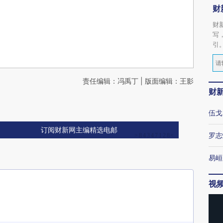
财
财
写
引
责任编辑：冯禹丁 | 版面编辑：王影
财
伍戈
订阅财新网主编精选电邮
罗志
易峘
视