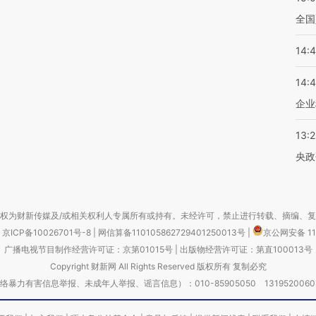
全国
14:
14:
企业
13:
央政
权为财新传媒及/或相关权利人专属所有或持有。未经许可，禁止进行转载、摘编、
京ICP备10026701号-8
|
网信算备110105862729401250013号
|
京公网安备 11
广播电视节目制作经营许可证：京第01015号
|
出版物经营许可证：第直100013号
Copyright 财新网 All Rights Reserved 版权所有 复制必究
害信息举报、未成年人举报、谣言信息）：010-85905050 13195200605 举报邮