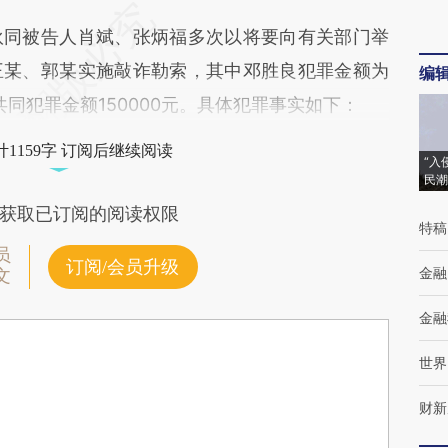
同被告人肖斌、张炳福多次以将要向有关部门举
王某、郭某实施敲诈勒索，其中邓胜良犯罪金额为
编
共同犯罪金额150000元。具体犯罪事实如下：
1159字 订阅后继续阅读
“入
民潮
获取已订阅的阅读权限
特稿
员
订阅/会员升级
金融
文
金融
世界
财新