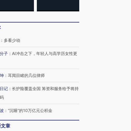
客
：
多看少动
分子
：
AI冲击之下，年轻人与高学历女性更
跨国走私7万
视线｜被称为“蟑螂”的印
视线｜“入侵”还是“人道危
检体内含3种
度Z世代 用街头抗争将教
机”？难民潮撕裂西班牙
秘鲁纳斯
育部长拱下台
飞地休达
13人遇难
坤
：
耳闻目睹的几位律师
日记
：
长护险覆盖全国 筹资和服务给予将持
码
进第四届链博
【商旅对话】华住集团
波
：
“沉睡”的10万亿元公积金
技“链”接产
【特别呈现】寻找100种
CFO：不靠规模取胜，华
【特别呈
有意思的生活方式·第三对
住三大增长引擎是什么？
有意思的
新文章