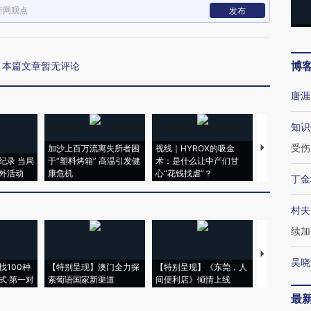
新网观点
发布
博
本篇文章暂无评论
唐涯
知识
受伤
加沙上百万流离失所者困
视线｜HYROX的吸金
马航飞行员
纪录 当局
于“塑料烤箱” 高温引发健
术：是什么让中产们甘
粒摇头丸 尿
外活动
康危机
心“花钱找虐”？
毒品
丁金
村夫
续加
【推广】走
吴晓
找100种
【特别呈现】澳门全力探
【特别呈现】《东莞，人
会，让数智科
式·第一对
索葡语国家新渠道
间便利店》倾情上线
业
最