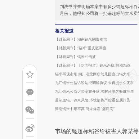
判决书并未明确本案中有多少镉超标稻谷流
月份，他得知公司将一批镉超标的大米卖
相关报道
【财新周刊】湖南镉米阴影难散
【财新周刊】“镉米”重灾区调查
【财新周刊】镉米冲击波
【财新周刊】【封面报道】镉米杀机|特稿精选
镉米再现市场 四川湖北两所幼儿园查出镉大米
九江镉米公益诉讼达成调解协议 未再提永久闭矿
九江镉米公益诉讼案将开庭 求解环境欠账谁埋单
遏制血铅、镉米风险 环境部将严控重金属污染
湖南镉米中毒率高 尚未爆发“痛痛病”
市场的镉超标稻谷给被害人郭某等