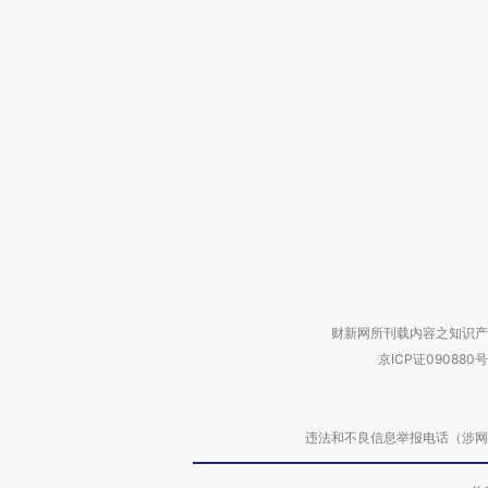
财新网所刊载内容之知识产
京ICP证090880号
违法和不良信息举报电话（涉网络暴力有