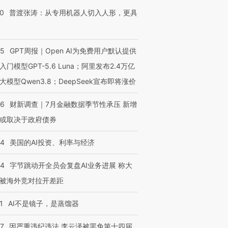
00
普渡张涛：从专用机器人切入人形，更具
55
GPT周报｜Open AI为免费用户默认提供
入门模型GPT-5.6 Luna；阿里发布2.4万亿
大模型Qwen3.8；DeepSeek宣布即将涨价
46
财新调查｜7月金融数据季节性承压 新增
或取决于政府债券
44
美国的AI投资、利率与经济
44
字节跳动开全员会复盘AI业务进展 称大
被海外竞对拉开差距
1
AI不是镜子，是蒸馏器
07
因严重违纪违法 李云泽被罢免第十四届