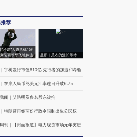
辑推荐
侵”还是“人道危机” 难
撕裂西班牙飞地休达
显影｜瓜农的漫长等待
｜
宇树发行市值610亿 先行者的加速和考验
｜
在岸人民币兑美元汇率连日升破6.75
我闻
｜
艾路明及多名股东被拘
｜
特朗普再签两份行政令限制出生公民权
周刊
｜
【封面报道】电力现货市场元年突进