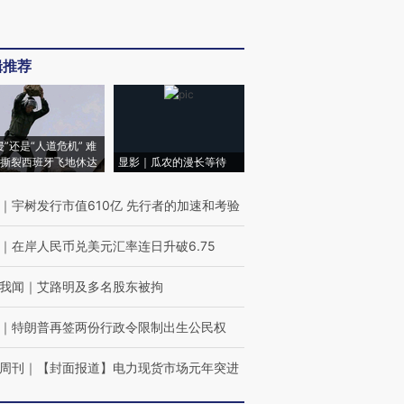
辑推荐
侵”还是“人道危机” 难
撕裂西班牙飞地休达
显影｜瓜农的漫长等待
｜
宇树发行市值610亿 先行者的加速和考验
｜
在岸人民币兑美元汇率连日升破6.75
我闻
｜
艾路明及多名股东被拘
｜
特朗普再签两份行政令限制出生公民权
周刊
｜
【封面报道】电力现货市场元年突进