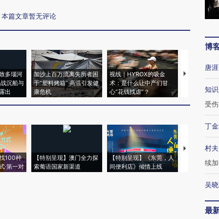
本篇文章暂无评论
博
唐涯
致多瑙河
加沙上百万流离失所者困
视线｜HYROX的吸金
马航飞行员
二战沉船与
于“塑料烤箱” 高温引发健
术：是什么让中产们甘
粒摇头丸 尿
知识
露出
康危机
心“花钱找虐”？
毒品
受伤
丁金
村夫
【推广】走
找100种
【特别呈现】澳门全力探
【特别呈现】《东莞，人
会，让数智科
续加
式·第一对
索葡语国家新渠道
间便利店》倾情上线
业
吴晓
最