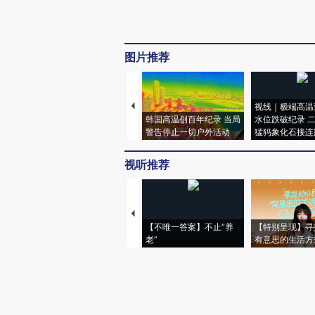
图片推荐
视线｜极端高温
韩国高温创百年纪录 当局
水位跌破纪录 
警告停止一切户外活动
猛犸象化石接连
视听推荐
【不唯一答案】不止“养
【特别呈现】寻
老”
有意思的生活方