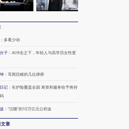
客
：
多看少动
跨国走私7万
视线｜被称为“蟑螂”的印
视线｜“入侵”还是“人道危
检体内含3种
度Z世代 用街头抗争将教
机”？难民潮撕裂西班牙
秘鲁纳斯
分子
：
AI冲击之下，年轻人与高学历女性更
育部长拱下台
飞地休达
13人遇难
坤
：
耳闻目睹的几位律师
日记
：
长护险覆盖全国 筹资和服务给予将持
进第四届链博
【商旅对话】华住集团
技“链”接产
【特别呈现】寻找100种
CFO：不靠规模取胜，华
【特别呈
码
有意思的生活方式·第三对
住三大增长引擎是什么？
有意思的
波
：
“沉睡”的10万亿元公积金
新文章