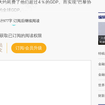
约耗费了他们超过4％的GDP。而实现“巴黎协
的全球GDP。
编
计977字 订阅后继续阅读
获取已订阅的阅读权限
“入
民潮
员
订阅/会员升级
文
特稿
金融
金融
世界
财新