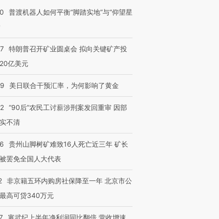
00
普渡机器人如何平衡“脚踏实地”与“仰望星
？
57
特朗普召开矿业圆桌会 拟向关键矿产投
20亿美元
09
美日联合干预汇率，为何影响了黄金
32
“90后”农民工讨薪涉刑案发回重审 因部
实不清
36
贵州山脚树矿难致16人死亡近三年 矿长
被罢免全国人大代表
2
非京籍五环内购房社保降至一年 北京市公
最高可贷340万元
7
寒武纪上半年净利润同比翻倍 营收增速