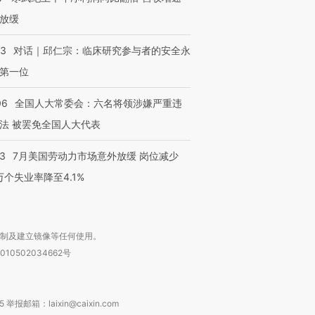
放缓
53
对话｜邱仁宗：临床研究参与者的安全永
第一位
06
全国人大常委会：六名将领涉嫌严重违
法 被罢免全国人大代表
43
7月美国劳动力市场意外放缓 岗位减少
3万个失业率降至4.1%
复制及建立镜像等任何使用。
010502034662号
箱：laixin@caixin.com