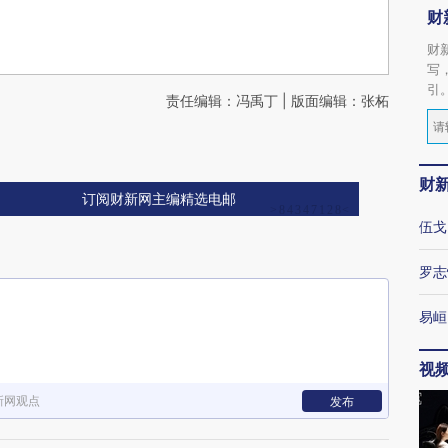
财
财
写
引
责任编辑：冯禹丁 | 版面编辑：张柘
财
订阅财新网主编精选电邮
伍戈
罗志
易峘
视
新网观点
发布