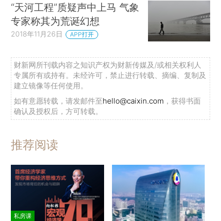
“天河工程”质疑声中上马 气象
专家称其为荒诞幻想
2018年11月26日
APP打开
财新网所刊载内容之知识产权为财新传媒及/或相关权利人
专属所有或持有。未经许可，禁止进行转载、摘编、复制及
建立镜像等任何使用。
如有意愿转载，请发邮件至
hello@caixin.com
，获得书面
确认及授权后，方可转载。
推荐阅读
私房课