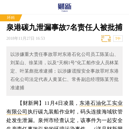
环科
泉港碳九泄漏事故7名责任人被批捕
2018年11月27日 16:53
T中
以涉嫌重大责任事故罪对东港石化公司员工陈某山、
刘某山、徐某清，以及“天桐1号”化工船作业人员林某
定、叶某彪批准逮捕；以涉嫌谎报安全事故罪对东港
石化公司法定代表人黄某仁、常务副总经理陈某芳批
准逮捕
【财新网】
11月4日凌晨，
东港石油化工实业
有限公司
执行碳九装船作业时，码头连接海域软管
处发生泄漏。泉州市经查认定，该事件为一起安全
生产责任事故引发的环境污染事件。（详见财新网