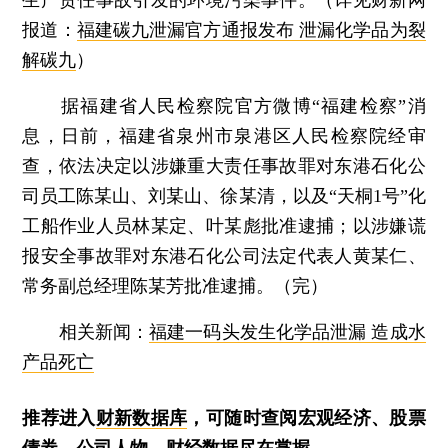
报道：
福建碳九泄漏官方通报发布 泄漏化学品为裂
解碳九
）
据福建省人民检察院官方微博“福建检察”消
息，日前，福建省泉州市泉港区人民检察院经审
查，依法决定以涉嫌重大责任事故罪对东港石化公
司员工陈某山、刘某山、徐某清，以及“天桐1号”化
工船作业人员林某定、叶某彪批准逮捕；以涉嫌谎
报安全事故罪对东港石化公司法定代表人黄某仁、
常务副总经理陈某芳批准逮捕。（完）
相关新闻：
福建一码头发生化学品泄漏 造成水
产品死亡
推荐进入
财新数据库
，可随时查阅宏观经济、股票
债券、公司人物，财经数据尽在掌握。