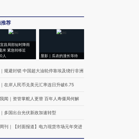
辑推荐
宜昌局部短时降雨
8毫米 紧急转移近
00人
显影｜瓜农的漫长等待
｜
规避封锁 中国超大油轮停靠埃及绕行非洲
｜
在岸人民币兑美元汇率连日升破6.75
我闻
｜
资管掌舵人更替 百年人寿僵局何解
｜
多国出台光伏新政加速转型
周刊
｜
【封面报道】电力现货市场元年突进