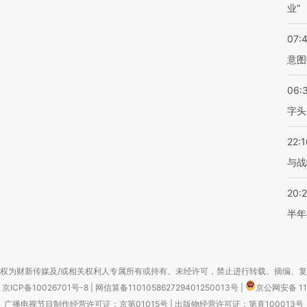
业”
07:
意图
06:
字头
22:1
与战
20:
半年
权为财新传媒及/或相关权利人专属所有或持有。未经许可，禁止进行转载、摘编、
京ICP备10026701号-8
|
网信算备110105862729401250013号
|
京公网安备 11
广播电视节目制作经营许可证：京第01015号
|
出版物经营许可证：第直100013号