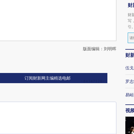
财
财
写
引
版面编辑：刘明晖
财
伍戈
订阅财新网主编精选电邮
罗志
易峘
视