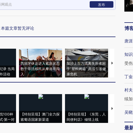
新网观点
发布
博
本篇文章暂无评论
唐涯
知识
受伤
西班牙休达进入紧急状态
加沙上百万流离失所者困
视线｜HYR
纪录 当局
数千非法移民从摩洛哥闯
于“塑料烤箱” 高温引发健
术：是什么
外活动
入
康危机
心“花钱找虐
丁金
村夫
续加
【推广】走
吴晓
找100种
【特别呈现】澳门全力探
【特别呈现】《东莞，人
会，让数智科
式·第一对
索葡语国家新渠道
间便利店》倾情上线
业
最