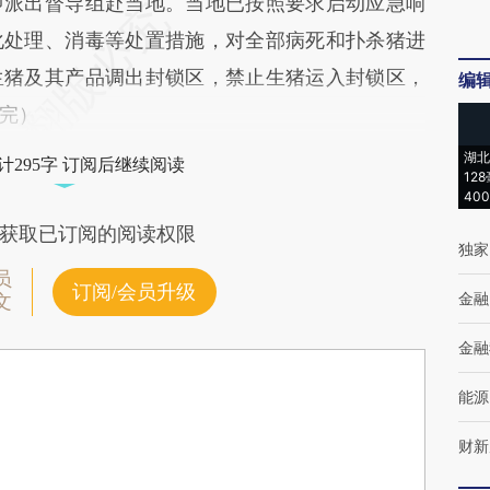
派出督导组赴当地。当地已按照要求启动应急响
化处理、消毒等处置措施，对全部病死和扑杀猪进
生猪及其产品调出封锁区，禁止生猪运入封锁区，
编
完）
湖北
计295字 订阅后继续阅读
12
40
获取已订阅的阅读权限
独家
员
订阅/会员升级
金融
文
金融
能源
财新