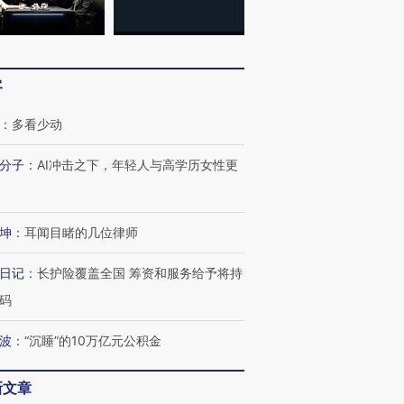
客
：
多看少动
分子
：
AI冲击之下，年轻人与高学历女性更
坤
：
耳闻目睹的几位律师
日记
：
长护险覆盖全国 筹资和服务给予将持
码
波
：
“沉睡”的10万亿元公积金
跨国走私7万
视线｜被称为“蟑螂”的印
视线｜“入侵”还是“人道危
检体内含3种
度Z世代 用街头抗争将教
机”？难民潮撕裂西班牙
秘鲁纳斯
育部长拱下台
飞地休达
13人遇难
新文章