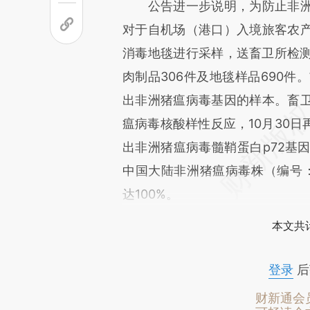
公告进一步说明，为防止非洲
对于自机场（港口）入境旅客农
消毒地毯进行采样，送畜卫所检测非
肉制品306件及地毯样品690件
出非洲猪瘟病毒基因的样本。畜
瘟病毒核酸样性反应，10月30日
出非洲猪瘟病毒髓鞘蛋白p72基因
中国大陆非洲猪瘟病毒株（编号：CN
达100%。
本文共计
登录
后
财新通会