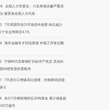
06
全国人大常委会：六名将领涉嫌严重违
法 被罢免全国人大代表
进第四届链博
【商旅对话】华住集团
43
7月美国劳动力市场意外放缓 岗位减少
技“链”接产
【特别呈现】寻找100种
CFO：不靠规模取胜，华
【特别呈
3万个失业率降至4.1%
有意思的生活方式·第三对
住三大增长引擎是什么？
有意思的
14
海外金融专才回流香港 外籍工作签证翻
2
宁德时代宜春锂矿仍处停产状态 其动向
国内锂资源供需格局
1
7月进出口增速高位放缓，价格驱动还能
多久
8
央行7月继续增持近20吨黄金 累计储备超
600万盎司