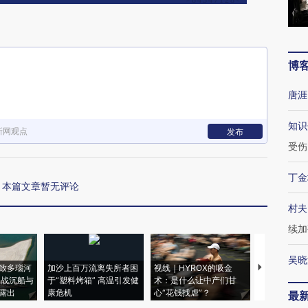
博
唐涯
知识
新网观点
发布
受伤
丁金
本篇文章暂无评论
村夫
续加
吴晓
致多瑙河
加沙上百万流离失所者困
视线｜HYROX的吸金
马航飞行员
二战沉船与
于“塑料烤箱” 高温引发健
术：是什么让中产们甘
粒摇头丸 尿
露出
康危机
心“花钱找虐”？
毒品
最