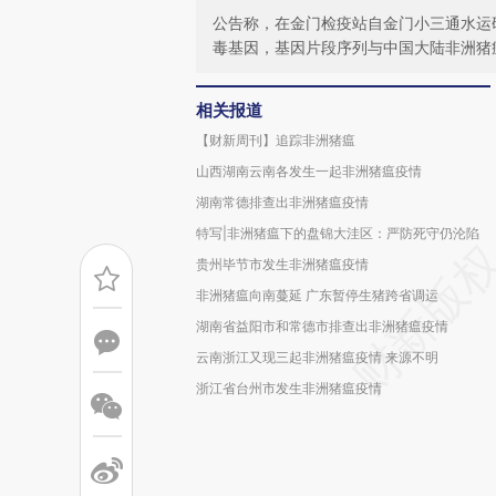
公告称，在金门检疫站自金门小三通水运
毒基因，基因片段序列与中国大陆非洲猪
相关报道
【财新周刊】追踪非洲猪瘟
山西湖南云南各发生一起非洲猪瘟疫情
湖南常德排查出非洲猪瘟疫情
特写|非洲猪瘟下的盘锦大洼区：严防死守仍沦陷
贵州毕节市发生非洲猪瘟疫情
非洲猪瘟向南蔓延 广东暂停生猪跨省调运
湖南省益阳市和常德市排查出非洲猪瘟疫情
云南浙江又现三起非洲猪瘟疫情 来源不明
浙江省台州市发生非洲猪瘟疫情