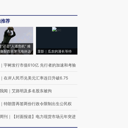
辑推荐
侵”还是“人道危机” 难
撕裂西班牙飞地休达
显影｜瓜农的漫长等待
｜
宇树发行市值610亿 先行者的加速和考验
｜
在岸人民币兑美元汇率连日升破6.75
我闻
｜
艾路明及多名股东被拘
｜
特朗普再签两份行政令限制出生公民权
周刊
｜
【封面报道】电力现货市场元年突进