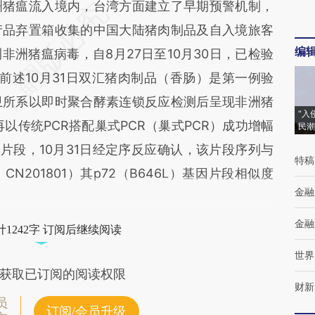
猪瘟流入境内，台湾方面建立了早期预警机制，
产品弃置箱收集的中国大陆猪肉制品及自入境旅客
编
洲猪瘟病毒，自8月27日至10月30日，已检验
。前述10月31日双汇猪肉制品（香肠）是第一例验
卫所系以即时聚合酵素连锁反应检测后呈现非洲猪
“入
再以传统PCR搭配巢式PCR（巢式PCR）成功增幅
民潮
片段，10月31日经定序反应确认，该片段序列与
特稿
201801）其p72（B646L）基因片段相似度
金融
金融
1242字 订阅后继续阅读
世界
获取已订阅的阅读权限
财新
员
订阅/会员升级