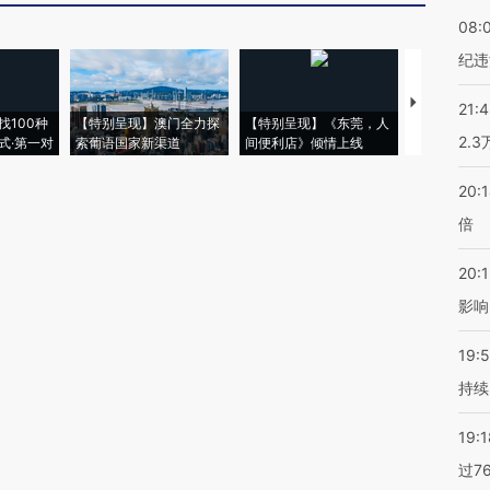
08:
纪违
【推广】走
21:
找100种
【特别呈现】澳门全力探
【特别呈现】《东莞，人
会，让数智科
2.
式·第一对
索葡语国家新渠道
间便利店》倾情上线
业
20:
倍
20:1
影响
19:5
持续
19:1
过7