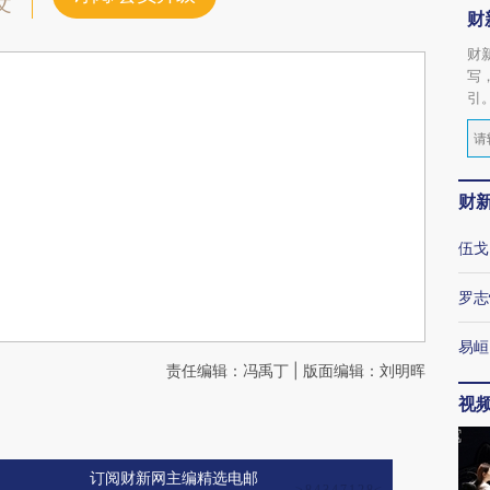
文
财
财
写
引
财
伍戈
罗志
易峘
责任编辑：冯禹丁 | 版面编辑：刘明晖
视
订阅财新网主编精选电邮