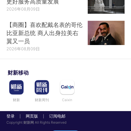
更好服务高质量发展
2026年08月09日
【商圈】喜欢配戴名表的哥伦
比亚新总统 商人出身拉美右
翼又一员
2026年08月09日
财新移动
财新
财新周刊
Caixin
登录
网页版
订阅电邮
|
|
Copyright 财新网 All Rights Reserved