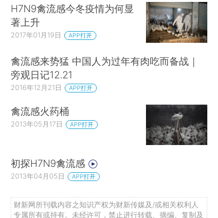
H7N9禽流感今冬疫情为何显
著上升
2017年01月19日
APP打开
禽流感来势猛 中国人为过年有肉吃而备战｜
旁观日记12.21
2016年12月21日
APP打开
禽流感火药桶
2013年05月17日
APP打开
初探H7N9禽流感
2013年04月05日
APP打开
财新网所刊载内容之知识产权为财新传媒及/或相关权利人
专属所有或持有。未经许可，禁止进行转载、摘编、复制及