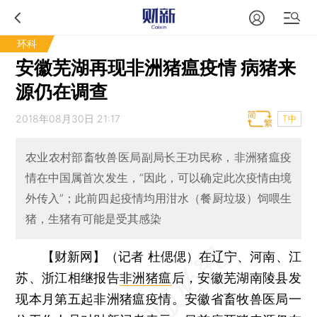
环科
安徽芜湖再现非洲猪瘟疫情 病猪来
源仍在调查
2018年08月30日 21:17
T中
农业农村部畜牧兽医局副局长王功民称，非洲猪瘟疫
情在中国属首次发生，“因此，可以确定此次疫情由境
外传入”；此前四起疫情均用泔水（餐厨垃圾）饲喂生
猪，生猪有可能是受其感染
【财新网】（记者 杜偲偲）
在辽宁、河南、江
苏、浙江相继报告
非洲猪瘟
后，安徽芜湖南陵县发
现本月第五起非洲猪瘟疫情。安徽省畜牧兽医局一