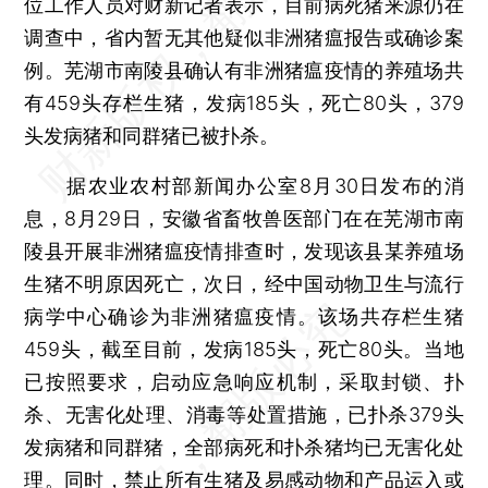
位工作人员对财新记者表示，目前病死猪来源仍在
调查中，省内暂无其他疑似非洲猪瘟报告或确诊案
例。芜湖市南陵县确认有非洲猪瘟疫情的养殖场共
有459头存栏生猪，发病185头，死亡80头，379
头发病猪和同群猪已被扑杀。
据农业农村部新闻办公室8月30日发布的消
息，8月29日，安徽省畜牧兽医部门在在芜湖市南
陵县开展非洲猪瘟疫情排查时，发现该县某养殖场
生猪不明原因死亡，次日，经中国动物卫生与流行
病学中心确诊为非洲猪瘟疫情。该场共存栏生猪
459头，截至目前，发病185头，死亡80头。当地
已按照要求，启动应急响应机制，采取封锁、扑
杀、无害化处理、消毒等处置措施，已扑杀379头
发病猪和同群猪，全部病死和扑杀猪均已无害化处
理。同时，禁止所有生猪及易感动物和产品运入或