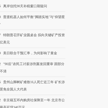
6
离岸信托90天补税窗口期疑问
0
普渡机器人如何平衡“脚踏实地”与“仰望星
？
7
特朗普召开矿业圆桌会 拟向关键矿产投资
0亿美元
9
美日联合干预汇率，为何影响了黄金
2
“90后”农民工讨薪涉刑案发回重审 因部分
不清
6
贵州山脚树矿难致16人死亡近三年 矿长涉
罢免全国人大代表
2
非京籍五环内购房社保降至一年 北京市公
最高可贷340万元