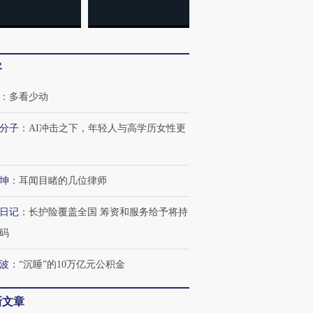
客
：
多看少动
分子
：
AI冲击之下，年轻人与高学历女性更
坤
：
耳闻目睹的几位律师
日记
：
长护险覆盖全国 筹资和服务给予将持
码
波
：
“沉睡”的10万亿元公积金
新文章