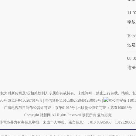
11:0
季放
10:5
远是
08:0
违法
权为财新传媒及/或相关权利人专属所有或持有。未经许可，禁止进行转载、摘编、
880号
京ICP备10026701号-8
|
网信算备110105862729401250013号
|
京公网安备 110105
广播电视节目制作经营许可证：京第01015号
|
出版物经营许可证：第直100013号
Copyright 财新网 All Rights Reserved 版权所有 复制必究
力有害信息举报、未成年人举报、谣言信息）：010-85905050 13195200605 举报邮箱：