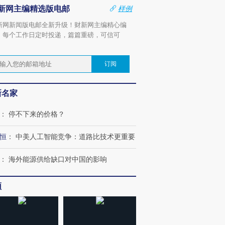
对
住三大增长引擎是什么？
对
新网主编精选版电邮
样例
新网新闻版电邮全新升级！财新网主编精心编
，每个工作日定时投递，篇篇重磅，可信可
。
订阅
新名家
：
停不下来的价格？
恒
：
中美人工智能竞争：道路比技术更重要
：
海外能源供给缺口对中国的影响
频