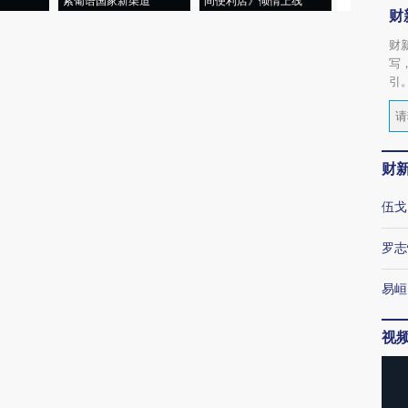
索葡语国家新渠道
间便利店》倾情上线
业
财
财
写
引
财
伍戈
罗志
易峘
视