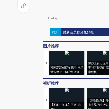
Loading...
推广
财新会员积分兑好礼
图片推荐
加沙上百万流离
韩国高温创百年纪录 当局
于“塑料烤箱” 
警告停止一切户外活动
康危机
视听推荐
【特别呈现】寻找
【不唯一答案】不止“养
有意思的生活方