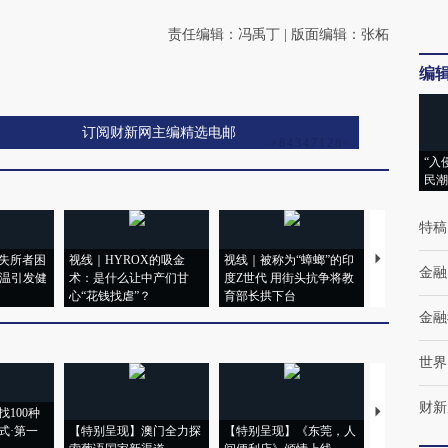
责任编辑：冯禹丁 | 版面编辑：张柘
编
订阅财新网主编精选电邮
“入
民潮
特稿
失所者困
视线｜HYROX的吸金
视线｜被称为“蟑螂”的印
视线｜“入侵
金融
高温引发健
术：是什么让中产们甘
度Z世代 用街头抗争将教
机”？难民潮
心“花钱找虐”？
育部长拱下台
飞地休达
金融
世界
财新
100种
【推广】走
式·第一
【特别呈现】澳门全力探
【特别呈现】《东莞，人
会，让数智科