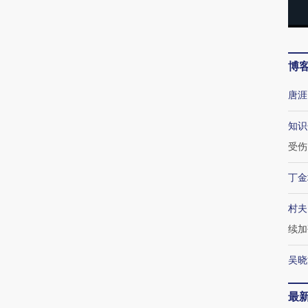
博
唐涯
知识
受伤
丁金
村夫
续加
吴晓
最