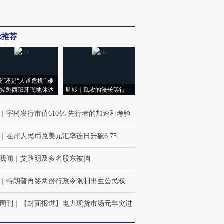
辑推荐
侵”还是“人道危机” 难
撕裂西班牙飞地休达
显影｜瓜农的漫长等待
｜
宇树发行市值610亿 先行者的加速和考验
”还是“人道危
湖北宜昌局部短时降雨
哈尔滨遭遇短时极端强降
｜
在岸人民币兑美元汇率连日升破6.75
撕裂西班牙
128毫米 紧急转移近4000
雨 3小时累计雨量超80毫
秘鲁纳斯
人
米
13人遇难
我闻
｜
艾路明及多名股东被拘
｜
特朗普再签两份行政令限制出生公民权
周刊
｜
【封面报道】电力现货市场元年突进
进第四届链博
【特别呈现】寻找100种
【商旅对话】华住集团
【特别呈
技“链”接产
有意思的生活方式·第三
CFO：不靠规模取胜，华
有意思的