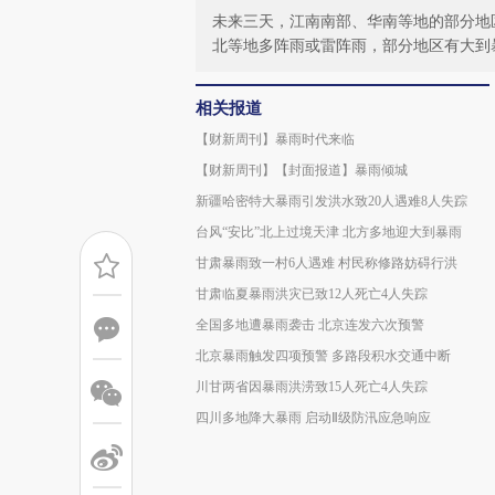
未来三天，江南南部、华南等地的部分地区
北等地多阵雨或雷阵雨，部分地区有大到
相关报道
【财新周刊】暴雨时代来临
【财新周刊】【封面报道】暴雨倾城
新疆哈密特大暴雨引发洪水致20人遇难8人失踪
台风“安比”北上过境天津 北方多地迎大到暴雨
甘肃暴雨致一村6人遇难 村民称修路妨碍行洪
甘肃临夏暴雨洪灾已致12人死亡4人失踪
全国多地遭暴雨袭击 北京连发六次预警
北京暴雨触发四项预警 多路段积水交通中断
川甘两省因暴雨洪涝致15人死亡4人失踪
四川多地降大暴雨 启动Ⅱ级防汛应急响应