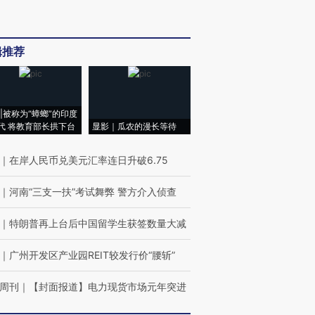
辑推荐
|被称为“蟑螂”的印度
代 将教育部长拱下台
显影｜瓜农的漫长等待
｜
在岸人民币兑美元汇率连日升破6.75
｜
河南“三支一扶”考试舞弊 警方介入侦查
｜
特朗普再上台后中国留学生获签数量大减
｜
广州开发区产业园REIT较发行价“腰斩”
周刊
｜
【封面报道】电力现货市场元年突进