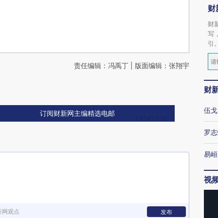
财
财
写
引
责任编辑：冯禹丁 | 版面编辑：张翔宇
财
伍戈
订阅财新网主编精选电邮
罗志
易峘
视
新网观点
发布