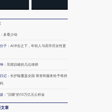
客
：
多看少动
分子
：
AI冲击之下，年轻人与高学历女性更
跨国走私7万
视线｜HYROX的吸金
视线｜被
检体内含3种
术：是什么让中产们甘
泽连斯基密集出访美英 索
度Z世代
心“花钱找虐”？
要防空导弹“救急”
育部长拱
坤
：
耳闻目睹的几位律师
日记
：
长护险覆盖全国 筹资和服务给予将持
码
进第四届链博
【商旅对话】华住集团
技“链”接产
【特别呈现】寻找100种
CFO：不靠规模取胜，华
【特别呈
有意思的生活方式·第三对
住三大增长引擎是什么？
有意思的
波
：
“沉睡”的10万亿元公积金
新文章