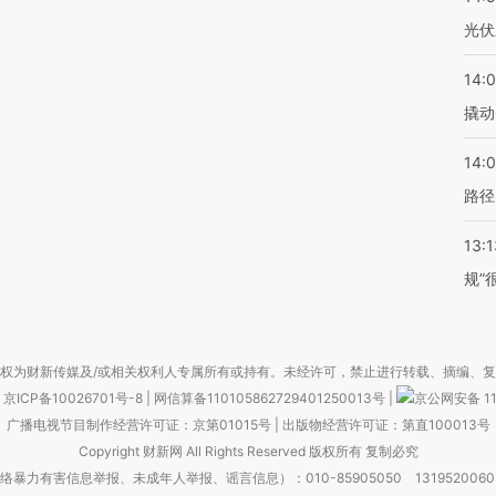
光伏
14:
撬动
14:0
路径
13:1
规”
权为财新传媒及/或相关权利人专属所有或持有。未经许可，禁止进行转载、摘编、
京ICP备10026701号-8
|
网信算备110105862729401250013号
|
京公网安备 11
广播电视节目制作经营许可证：京第01015号
|
出版物经营许可证：第直100013号
Copyright 财新网 All Rights Reserved 版权所有 复制必究
害信息举报、未成年人举报、谣言信息）：010-85905050 13195200605 举报邮