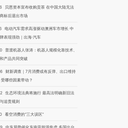
6
贝恩资本宣布收购贡茶 在中国大陆无法
商标后退出市场
6
电动汽车需求高涨驱动澳洲车市增长 中
牌表现强劲｜出海·汽车
00
普渡机器人张涛：机器人规模化靠技术、
和产品共同突破
56
财新调查｜7月消费或有反弹、出口维持
 受哪些因素带动？
42
生态环境法典将施行 最高法明确新旧法
与追责规则
0
看空消费的“三大误区”
59
中东局势催化东南亚能源焦虑 多国出台