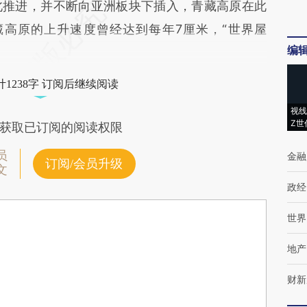
北推进，并不断向亚洲板块下插入，青藏高原在此
藏高原的上升速度曾经达到每年7厘米，“世界屋
编
1238字 订阅后继续阅读
视线
Z世
获取已订阅的阅读权限
员
金融
订阅/会员升级
文
政经
世界
地产
财新