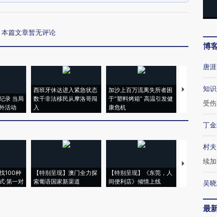
本篇文章暂无评论
博
唐涯
知识
西班牙休达进入紧急状态
加沙上百万流离失所者困
马航飞行员
纪录 当局
数千非法移民从摩洛哥闯
于“塑料烤箱” 高温引发健
粒摇头丸 尿
受伤
外活动
入
康危机
毒品
丁金
村夫
续加
【推广】走
找100种
【特别呈现】澳门全力探
【特别呈现】《东莞，人
会，让数智科
式·第一对
索葡语国家新渠道
间便利店》倾情上线
业
吴晓
最