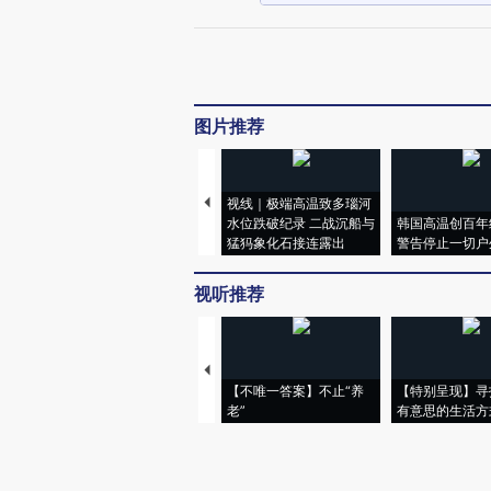
图片推荐
视线｜极端高温致多瑙河
水位跌破纪录 二战沉船与
韩国高温创百年
猛犸象化石接连露出
警告停止一切户
视听推荐
【不唯一答案】不止“养
【特别呈现】寻
老”
有意思的生活方