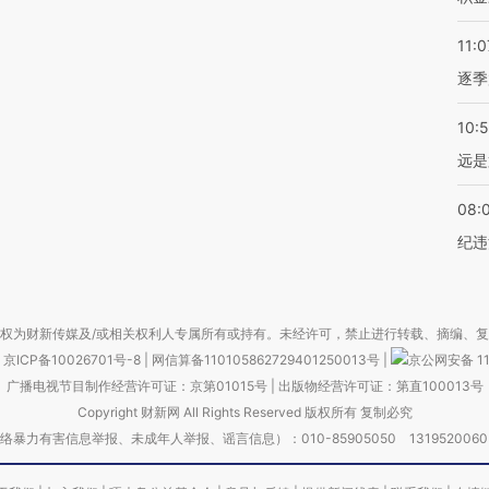
11:0
逐季
10:
远是
08:
纪违
权为财新传媒及/或相关权利人专属所有或持有。未经许可，禁止进行转载、摘编、
京ICP备10026701号-8
|
网信算备110105862729401250013号
|
京公网安备 11
广播电视节目制作经营许可证：京第01015号
|
出版物经营许可证：第直100013号
Copyright 财新网 All Rights Reserved 版权所有 复制必究
害信息举报、未成年人举报、谣言信息）：010-85905050 13195200605 举报邮