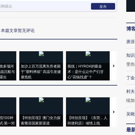
新网观点
发布
博
本篇文章暂无评论
唐涯
知识
受伤
致多瑙河
加沙上百万流离失所者困
视线｜HYROX的吸金
马航飞行员
二战沉船与
于“塑料烤箱” 高温引发健
术：是什么让中产们甘
粒摇头丸 尿
露出
康危机
心“花钱找虐”？
毒品
丁金
村夫
续加
【推广】走
吴晓
找100种
【特别呈现】澳门全力探
【特别呈现】《东莞，人
会，让数智科
式·第一对
索葡语国家新渠道
间便利店》倾情上线
业
最