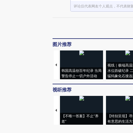
评论仅代表网友个人观点，不代表财
图片推荐
视线｜极端高温
韩国高温创百年纪录 当局
水位跌破纪录 
警告停止一切户外活动
猛犸象化石接连
视听推荐
【不唯一答案】不止“养
【特别呈现】寻
老”
有意思的生活方