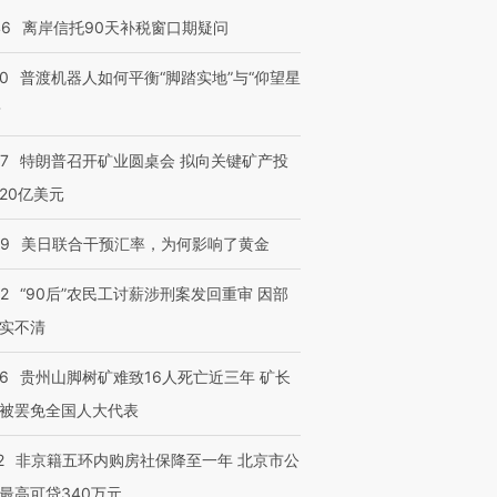
46
离岸信托90天补税窗口期疑问
00
普渡机器人如何平衡“脚踏实地”与“仰望星
？
57
特朗普召开矿业圆桌会 拟向关键矿产投
20亿美元
09
美日联合干预汇率，为何影响了黄金
32
“90后”农民工讨薪涉刑案发回重审 因部
实不清
36
贵州山脚树矿难致16人死亡近三年 矿长
被罢免全国人大代表
2
非京籍五环内购房社保降至一年 北京市公
最高可贷340万元