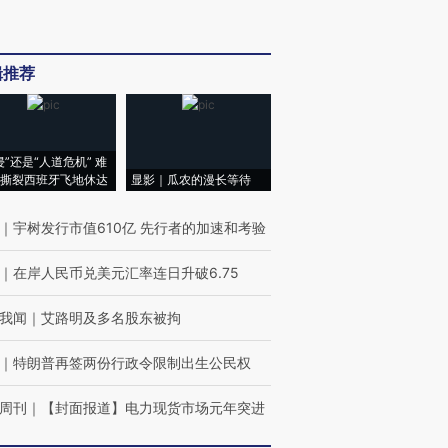
辑推荐
侵”还是“人道危机” 难
撕裂西班牙飞地休达
显影｜瓜农的漫长等待
｜
宇树发行市值610亿 先行者的加速和考验
｜
在岸人民币兑美元汇率连日升破6.75
我闻
｜
艾路明及多名股东被拘
｜
特朗普再签两份行政令限制出生公民权
周刊
｜
【封面报道】电力现货市场元年突进