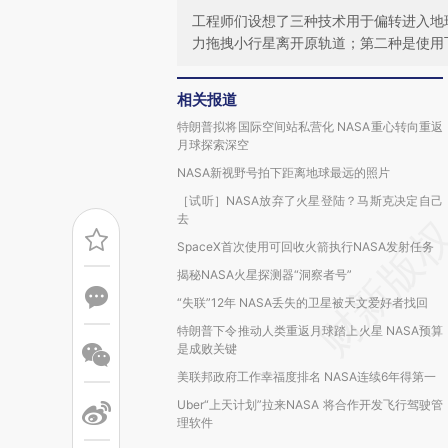
工程师们设想了三种技术用于偏转进入地
力拖拽小行星离开原轨道；第二种是使用
相关报道
特朗普拟将国际空间站私营化 NASA重心转向重返
月球探索深空
NASA新视野号拍下距离地球最远的照片
［试听］NASA放弃了火星登陆？马斯克决定自己
去
SpaceX首次使用可回收火箭执行NASA发射任务
揭秘NASA火星探测器“洞察者号”
“失联”12年 NASA丢失的卫星被天文爱好者找回
特朗普下令推动人类重返月球踏上火星 NASA预算
是成败关键
美联邦政府工作幸福度排名 NASA连续6年得第一
Uber“上天计划”拉来NASA 将合作开发飞行驾驶管
理软件