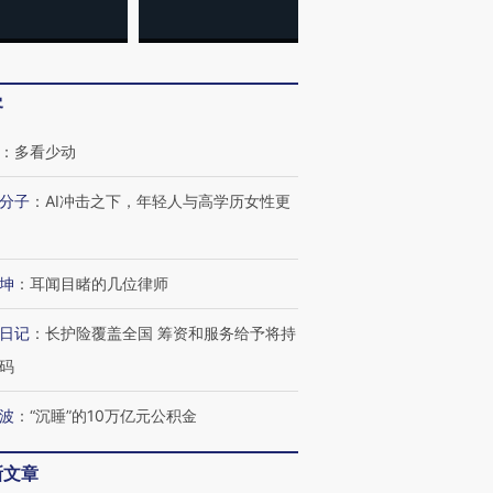
客
：
多看少动
分子
：
AI冲击之下，年轻人与高学历女性更
跨国走私7万
视线｜被称为“蟑螂”的印
视线｜“入侵”还是“人道危
检体内含3种
度Z世代 用街头抗争将教
机”？难民潮撕裂西班牙
秘鲁纳斯
育部长拱下台
飞地休达
13人遇难
坤
：
耳闻目睹的几位律师
日记
：
长护险覆盖全国 筹资和服务给予将持
码
进第四届链博
【商旅对话】华住集团
波
：
“沉睡”的10万亿元公积金
技“链”接产
【特别呈现】寻找100种
CFO：不靠规模取胜，华
【特别呈
有意思的生活方式·第三对
住三大增长引擎是什么？
有意思的
新文章