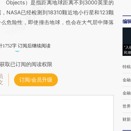
Objects）是指距离地球距离不到3000英里的
NASA已经检测到18310颗近地小行星和123颗
编
什么危险性，即使撞击地球，也会在大气层中降落
1752字 订阅后继续阅读
“入
民潮
获取已订阅的阅读权限
特稿
员
订阅/会员升级
金融
文
金融
世界
财新