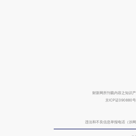
财新网所刊载内容之知识产
京ICP证090880号
违法和不良信息举报电话（涉网络暴力有