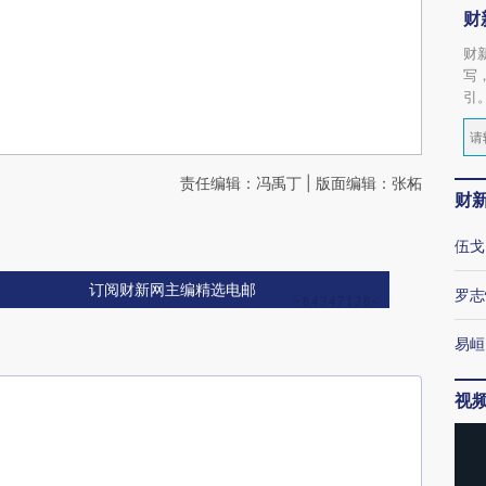
财
财
写
引
责任编辑：冯禹丁 | 版面编辑：张柘
财
伍戈
订阅财新网主编精选电邮
罗志
易峘
视