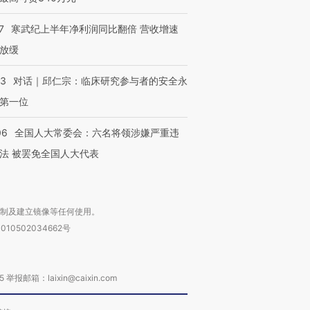
7
寒武纪上半年净利润同比翻倍 营收增速
放缓
53
对话｜邱仁宗：临床研究参与者的安全永
第一位
06
全国人大常委会：六名将领涉嫌严重违
法 被罢免全国人大代表
复制及建立镜像等任何使用。
010502034662号
箱：laixin@caixin.com